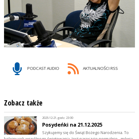
PODCAST AUDIO
AKTUALNOŚCI RSS
Zobacz także
2025-12-21, godz. 23:00
Posydeńki na 21.12.2025
Szykujemy się do Świąt Bożego Narodzenia. To
kolejny rok wspólnego świętowania. Jest nareszcie normalnie - mówią