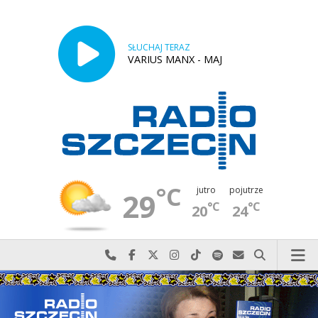
SŁUCHAJ TERAZ
VARIUS MANX - MAJ
°C
jutro
pojutrze
29
°C
°C
20
24
Najlepiej po prostu do nas zadzwoń
Odwiedź nas na Facebook-u
Odwiedź nas na X
Odwiedź nas na Instagram-ie
Odwiedź nas na TikTok-u
Szukaj nas na Spotify
Wyślij do nas w
Szukaj