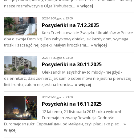
nasze rozmówczynie Olga Tryhubets…
» więcej
2025-12-07, godz. 23:00
Posydeńki na 7.12.2025
Koło Trzebiatowskie Związku Ukraińców w Polsce
dba o swoja Domiłkę. Ten zabytkowy obiekt, jak każdy dom, wymaga
troski i szczególnej opieki. Małymi kroczkami…
» więcej
2025-11-30, godz. 23:00
Posydeńki na 30.11.2025
Oleksandr Miasyshchev to młody - niegdyś -
dziennikarz, dziś żołnierz. Jak sam o sobie mówi nie jest na pierwszej
linii frontu, zatem nie jest na froncie…
» więcej
2025-11-16, godz. 23:00
Posydeńki na 16.11.2025
12 lat temu, 21 listopada 2013 roku wybuchł
Euromajdan zwany Rewolucja Godności.
Euromajdan (ukr. Євромайдан, od майдан, czyli plac, jako plac…
»
więcej