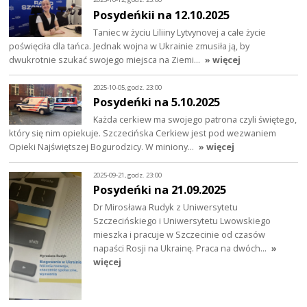
Posydeńkii na 12.10.2025
Taniec w życiu Liliiny Lytvynovej a całe życie
poświęciła dla tańca. Jednak wojna w Ukrainie zmusiła ją, by
dwukrotnie szukać swojego miejsca na Ziemi…
» więcej
2025-10-05, godz. 23:00
Posydeńki na 5.10.2025
Każda cerkiew ma swojego patrona czyli świętego,
który się nim opiekuje. Szczecińska Cerkiew jest pod wezwaniem
Opieki Najświętszej Bogurodzicy. W miniony…
» więcej
2025-09-21, godz. 23:00
Posydeńki na 21.09.2025
Dr Mirosława Rudyk z Uniwersytetu
Szczecińskiego i Uniwersytetu Lwowskiego
mieszka i pracuje w Szczecinie od czasów
napaści Rosji na Ukrainę. Praca na dwóch…
»
więcej