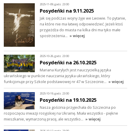
2025-11-09, godz. 23:00
Posydeńki na 9.11.2025
Jak się podczas wojny żyje we Lwowie. To pytanie,
na które nie ma łatwej odpowiedzieć. Jeżeli ktoś
przyjeżdża do miasta na kilka dni ma tyko małe
spostrzeżenia…
» więcej
2025-10-26, godz. 23:00
Posydeńki na 26.10.2025
Mariana Kurylych jest nauczycielką języka
ukraińskiego w punkcie nauczania języka ukraińskiego, który
funkcjonuje przy Szkole podstawowej nr 47 w Szczecinie…
» więcej
2025-10-19, godz. 23:00
Posydeńki na 19.10.2025
Nasza gościnia przyjechała do Szczecina po
rozpoczęciu inwazji rosyjskiej na Ukrainę. Miała wszystko - piękne
mieszkanie, wymarzoną pracę, ale wszystko…
» więcej
2025-10-12, godz. 23:00