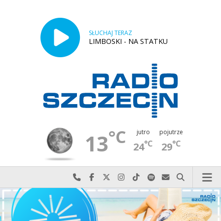
SŁUCHAJ TERAZ
LIMBOSKI - NA STATKU
°C
jutro
pojutrze
13
°C
°C
24
29
Najlepiej po prostu do nas zadzwoń
Odwiedź nas na Facebook-u
Odwiedź nas na X
Odwiedź nas na Instagram-ie
Odwiedź nas na TikTok-u
Szukaj nas na Spotify
Wyślij do nas w
Szukaj