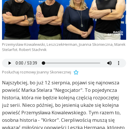
Przemysław Kowalewski, LeszczekHerman, Joanna Skonieczna, Marek
Stelarfot. Robert Stachnik
Posłuchaj rozmowy Joanny Skoniecznej
Najszybciej, bo już 12 sierpnia, pojawi się najnowsza
powieść Marka Stelara "Negocjator". To pojedyncza
historia, która nie będzie kolejną częścią rozpoczętej
już serii. Nieco później, bo jesienią ukaże się kolejna
powieść Przemysława Kowalewskiego. Tym razem to,
osobna historia - "Kirkor". Cierpliwością muszą się
wykazać miłośnicy opowieści Leszka Hermana, którego