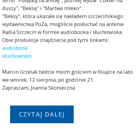
temu "Pułapką na anioły", później wydał "Cukier na
duszy", "Beksę" i "Martwe mleko".
"Beksy", która ukazała się nakładem szczecińskiego
wydawnictwa PoZa, mogliście posłuchać na antenie
Radia Szczecin w formie audiobooka i słuchowiska.
Obie produkcje znajdziecie pod tymi linkami:
audiobook
słuchowisko
Marcin Grzelak bedzie moim gościem w Książce na lato
we wtorek, 12 sierpnia, po godzinie 21.
Zapraszam, Joanna Skonieczna
CZYTAJ DALEJ