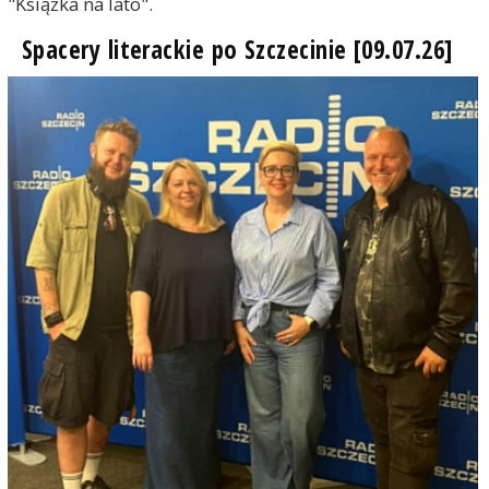
"Książka na lato".
Spacery literackie po Szczecinie [09.07.26]