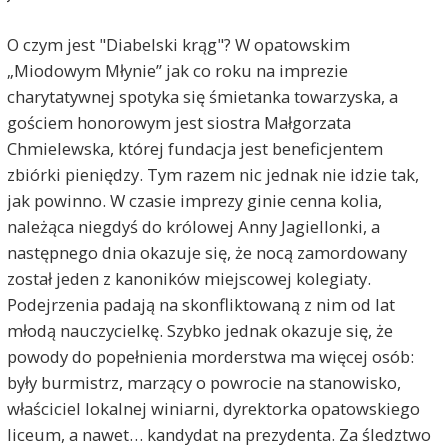
O czym jest "Diabelski krąg"? W opatowskim
„Miodowym Młynie” jak co roku na imprezie
charytatywnej spotyka się śmietanka towarzyska, a
gościem honorowym jest siostra Małgorzata
Chmielewska, której fundacja jest beneficjentem
zbiórki pieniędzy. Tym razem nic jednak nie idzie tak,
jak powinno. W czasie imprezy ginie cenna kolia,
należąca niegdyś do królowej Anny Jagiellonki, a
następnego dnia okazuje się, że nocą zamordowany
został jeden z kanoników miejscowej kolegiaty.
Podejrzenia padają na skonfliktowaną z nim od lat
młodą nauczycielkę. Szybko jednak okazuje się, że
powody do popełnienia morderstwa ma więcej osób:
były burmistrz, marzący o powrocie na stanowisko,
właściciel lokalnej winiarni, dyrektorka opatowskiego
liceum, a nawet… kandydat na prezydenta. Za śledztwo