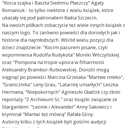
"Kocia szajka i Baszta Siedmiu Płaszczy" Agaty
Romaniuk - to tylko niektóre z wielu książek, które
ukazały się pod patronatem Radia Szczecin.
Na swoich półkach zobaczycie też wiele innych książek z
naszym logo. To zarówno powieści dla dorosłych jak i
historie dla najmłodszych. Wśród wielu pozycji dla
dzieci znajdziecie: "Kocim pazurem pisane, czyli
wspomnienia Rudolfa Rudykota" Moniki Wilczyńskiej
oraz "Pompona na tropie upiora w filharmonii
Aleksandry Brambor-Rutkowskiej. Dorośli mogą
sięgnąć po powieści Marcina Grzelaka "Martwe mleko",
"Granicznika" Leny Grau, "Latarnię umarłych" Leszka
Hermana, "Niepokornych" Agnieszki Gładzik czy zbiór
reportaży "Z Archiwum Sz." oraz książki związane ze
Stargardem: "Leonie i Alexander” Anny Sakowicz i
kryminał "Martwi też mówią” Rafała Gliny.
Autorzy kilku z tych książek byli gośćmi audycji