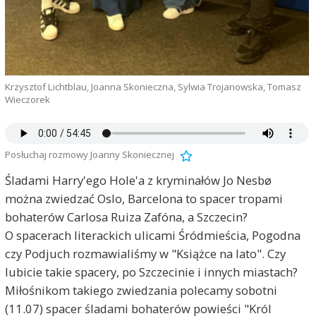
Krzysztof Lichtblau, Joanna Skonieczna, Sylwia Trojanowska, Tomasz
Wieczorek
Posłuchaj rozmowy Joanny Skoniecznej
Śladami Harry'ego Hole'a z kryminałów Jo Nesbø
można zwiedzać Oslo, Barcelona to spacer tropami
bohaterów Carlosa Ruiza Zafóna, a Szczecin?
O spacerach literackich ulicami Śródmieścia, Pogodna
czy Podjuch rozmawialiśmy w "Książce na lato". Czy
lubicie takie spacery, po Szczecinie i innych miastach?
Miłośnikom takiego zwiedzania polecamy sobotni
(11.07) spacer śladami bohaterów powieści "Król