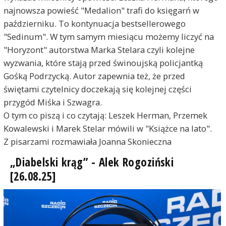
najnowsza powieść "Medalion" trafi do księgarń w
październiku. To kontynuacja bestsellerowego
"Sedinum". W tym samym miesiącu możemy liczyć na
"Horyzont" autorstwa Marka Stelara czyli kolejne
wyzwania, które stają przed świnoujską policjantką
Gośką Podrzycką. Autor zapewnia też, że przed
świętami czytelnicy doczekają się kolejnej części
przygód Miśka i Szwagra.
O tym co piszą i co czytają: Leszek Herman, Przemek
Kowalewski i Marek Stelar mówili w "Książce na lato".
Z pisarzami rozmawiała Joanna Skonieczna
„Diabelski krąg” - Alek Rogoziński
[26.08.25]