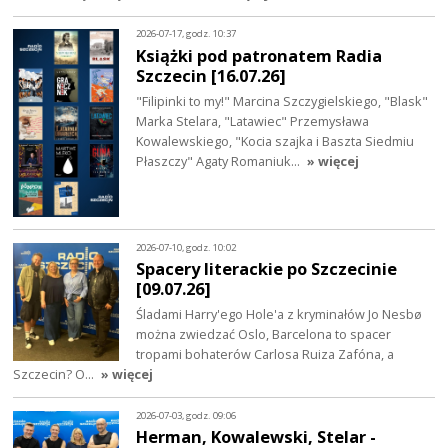
2026-07-17, godz. 10:37
Książki pod patronatem Radia
Szczecin [16.07.26]
"Filipinki to my!" Marcina Szczygielskiego, "Blask"
Marka Stelara, "Latawiec" Przemysława
Kowalewskiego, "Kocia szajka i Baszta Siedmiu
Płaszczy" Agaty Romaniuk…
» więcej
2026-07-10, godz. 10:02
Spacery literackie po Szczecinie
[09.07.26]
Śladami Harry'ego Hole'a z kryminałów Jo Nesbø
można zwiedzać Oslo, Barcelona to spacer
tropami bohaterów Carlosa Ruiza Zafóna, a
Szczecin? O…
» więcej
2026-07-03, godz. 09:06
Herman, Kowalewski, Stelar -