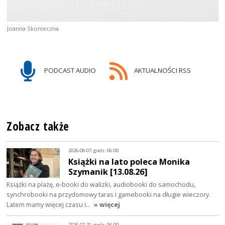
Joanna Skonieczna
PODCAST AUDIO
AKTUALNOŚCI RSS
Zobacz także
2026-08-07, godz. 06:00
Książki na lato poleca Monika
Szymanik [13.08.26]
Książki na plażę, e-booki do walizki, audiobooki do samochodu,
synchrobooki na przydomowy taras i gamebooki na długie wieczory.
Latem mamy więcej czasu i…
» więcej
2026-07-31, godz. 06:00