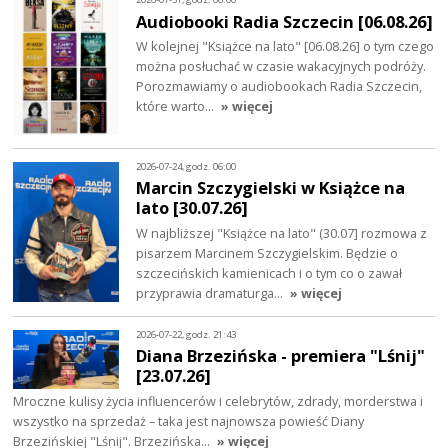
Audiobooki Radia Szczecin [06.08.26]
W kolejnej "Książce na lato" [06.08.26] o tym czego
można posłuchać w czasie wakacyjnych podróży.
Porozmawiamy o audiobookach Radia Szczecin,
które warto…
» więcej
2026-07-24, godz. 06:00
Marcin Szczygielski w Książce na
lato [30.07.26]
W najbliższej "Książce na lato" (30.07] rozmowa z
pisarzem Marcinem Szczygielskim. Będzie o
szczecińskich kamienicach i o tym co o zawał
przyprawia dramaturga…
» więcej
2026-07-22, godz. 21:43
Diana Brzezińska - premiera "Lśnij"
[23.07.26]
Mroczne kulisy życia influencerów i celebrytów, zdrady, morderstwa i
wszystko na sprzedaż – taka jest najnowsza powieść Diany
Brzezińskiej "Lśnij". Brzezińska…
» więcej