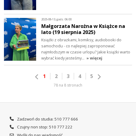
2025-08-13, godz. 06:00
Małgorzata Narożna w Książce na
lato (19 sierpnia 2025)
Książki z obrazkami, komiksy, audiobooki do
samochodu - co najlepiej zaproponować
najmłodszym w czasie urlopu? Jakie książki warto
wybrać kiedy jesteśmy…
» więcej
1
2
3
4
5
78 na 8 stronach
Zadzwoń do studia: 510 777 666
Czujny non stop: 510 777 222
Wyślij do nas wiadomość