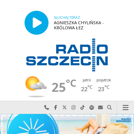
SŁUCHAJ TERAZ
AGNIESZKA CHYLIŃSKA -
KRÓLOWA ŁEZ
°C
jutro
pojutrze
25
°C
°C
22
23
Najlepiej po prostu do nas zadzwoń
Odwiedź nas na Facebook-u
Odwiedź nas na X
Odwiedź nas na Instagram-ie
Odwiedź nas na TikTok-u
Szukaj nas na Spotify
Wyślij do nas w
Szukaj