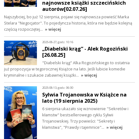
najnowsze książki szczecińskich
autorów[02.07.26]
Najszybciej, bo już 12 sierpnia, pojawi się najnowsza powieść Marka
Stelara "Negocjator". To pojedyncza historia, która nie będzie kolejną
częścią rozpoczętej…
» więcej
2025-08-27, godz. 10:16
„Diabelski krąg” - Alek Rogoziński
[26.08.25]
"Diabelski krąg" Alka Rogozińskiego to ostatnia
już propozycja w tegorocznej Książce na lato. Jeśli lubicie komedie
kryminalne i szukacie zabawnej książki…
» więcej
2025-08-13, godz. 06:00
Sylwia Trojanowska w Książce na
lato (19 sierpnia 2025)
6 sierpnia ukazało się wznowienie "Sekretów i
kłamstw" bestsellerowego cyklu Sylwii
Trojanowskiej. Trzy powieści: "Sekrety i
kłamstwa", "Prawdy i tajemnice"…
» więcej