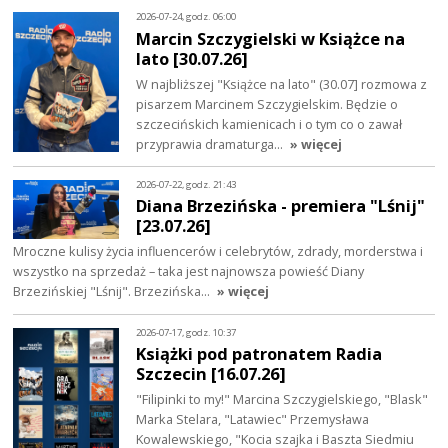
2026-07-24, godz. 06:00
Marcin Szczygielski w Książce na
lato [30.07.26]
W najbliższej "Książce na lato" (30.07] rozmowa z
pisarzem Marcinem Szczygielskim. Będzie o
szczecińskich kamienicach i o tym co o zawał
przyprawia dramaturga…
» więcej
2026-07-22, godz. 21:43
Diana Brzezińska - premiera "Lśnij"
[23.07.26]
Mroczne kulisy życia influencerów i celebrytów, zdrady, morderstwa i
wszystko na sprzedaż – taka jest najnowsza powieść Diany
Brzezińskiej "Lśnij". Brzezińska…
» więcej
2026-07-17, godz. 10:37
Książki pod patronatem Radia
Szczecin [16.07.26]
"Filipinki to my!" Marcina Szczygielskiego, "Blask"
Marka Stelara, "Latawiec" Przemysława
Kowalewskiego, "Kocia szajka i Baszta Siedmiu