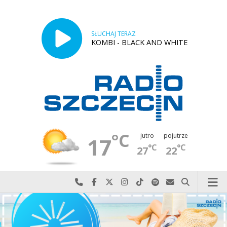
SŁUCHAJ TERAZ
KOMBI - BLACK AND WHITE
°C
jutro
pojutrze
17
°C
°C
27
22
Najlepiej po prostu do nas zadzwoń
Odwiedź nas na Facebook-u
Odwiedź nas na X
Odwiedź nas na Instagram-ie
Odwiedź nas na TikTok-u
Szukaj nas na Spotify
Wyślij do nas w
Szukaj