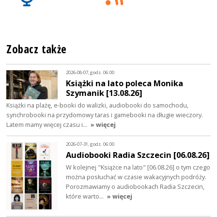
Zobacz także
2026-08-07, godz. 06:00
Książki na lato poleca Monika
Szymanik [13.08.26]
Książki na plażę, e-booki do walizki, audiobooki do samochodu,
synchrobooki na przydomowy taras i gamebooki na długie wieczory.
Latem mamy więcej czasu i…
» więcej
2026-07-31, godz. 06:00
Audiobooki Radia Szczecin [06.08.26]
W kolejnej "Książce na lato" [06.08.26] o tym czego
można posłuchać w czasie wakacyjnych podróży.
Porozmawiamy o audiobookach Radia Szczecin,
które warto…
» więcej