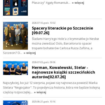
Płaszczy" Agaty Romaniuk…
» więcej
2026-07-10, godz. 10:02
Spacery literackie po Szczecinie
[09.07.26]
Śladami Harry'ego Hole'a z kryminałów Jo Nesbø
można zwiedzać Oslo, Barcelona to spacer
tropami bohaterów Carlosa Ruiza Zafóna, a
Szczecin? O…
» więcej
2026-07-03, godz. 09:06
Herman, Kowalewski, Stelar -
najnowsze książki szczecińskich
autorów[02.07.26]
Najszybciej, bo już 12 sierpnia, pojawi się najnowsza powieść Marka
Stelara "Negocjator". To pojedyncza historia, która nie będzie kolejną
częścią rozpoczętej…
» więcej
2025-08-27, godz. 10:16