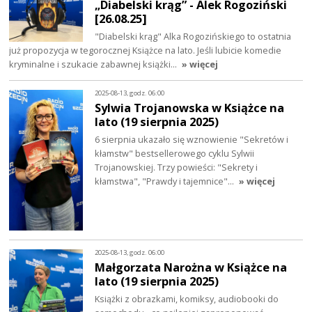
„Diabelski krąg” - Alek Rogoziński
[26.08.25]
"Diabelski krąg" Alka Rogozińskiego to ostatnia
już propozycja w tegorocznej Książce na lato. Jeśli lubicie komedie
kryminalne i szukacie zabawnej książki…
» więcej
2025-08-13, godz. 06:00
Sylwia Trojanowska w Książce na
lato (19 sierpnia 2025)
6 sierpnia ukazało się wznowienie "Sekretów i
kłamstw" bestsellerowego cyklu Sylwii
Trojanowskiej. Trzy powieści: "Sekrety i
kłamstwa", "Prawdy i tajemnice"…
» więcej
2025-08-13, godz. 06:00
Małgorzata Narożna w Książce na
lato (19 sierpnia 2025)
Książki z obrazkami, komiksy, audiobooki do