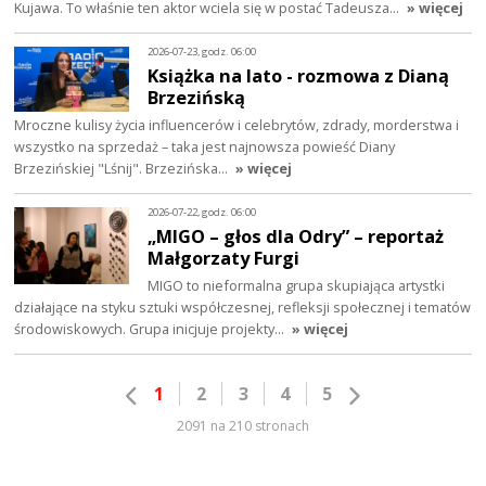
Kujawa. To właśnie ten aktor wciela się w postać Tadeusza…
» więcej
2026-07-23, godz. 06:00
Książka na lato - rozmowa z Dianą
Brzezińską
Mroczne kulisy życia influencerów i celebrytów, zdrady, morderstwa i
wszystko na sprzedaż – taka jest najnowsza powieść Diany
Brzezińskiej "Lśnij". Brzezińska…
» więcej
2026-07-22, godz. 06:00
„MIGO – głos dla Odry” – reportaż
Małgorzaty Furgi
MIGO to nieformalna grupa skupiająca artystki
działające na styku sztuki współczesnej, refleksji społecznej i tematów
środowiskowych. Grupa inicjuje projekty…
» więcej
1
2
3
4
5
2091 na 210 stronach