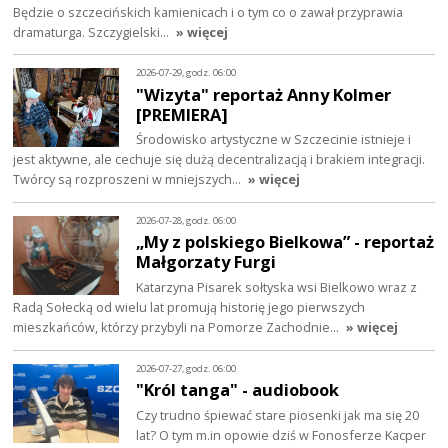
Będzie o szczecińskich kamienicach i o tym co o zawał przyprawia
dramaturga. Szczygielski…
» więcej
2026-07-29, godz. 06:00
"Wizyta" reportaż Anny Kolmer
[PREMIERA]
Środowisko artystyczne w Szczecinie istnieje i
jest aktywne, ale cechuje się dużą decentralizacją i brakiem integracji.
Twórcy są rozproszeni w mniejszych…
» więcej
2026-07-28, godz. 06:00
„My z polskiego Bielkowa” - reportaż
Małgorzaty Furgi
Katarzyna Pisarek sołtyska wsi Bielkowo wraz z
Radą Sołecką od wielu lat promują historię jego pierwszych
mieszkańców, którzy przybyli na Pomorze Zachodnie…
» więcej
2026-07-27, godz. 06:00
"Król tanga" - audiobook
Czy trudno śpiewać stare piosenki jak ma się 20
lat? O tym m.in opowie dziś w Fonosferze Kacper