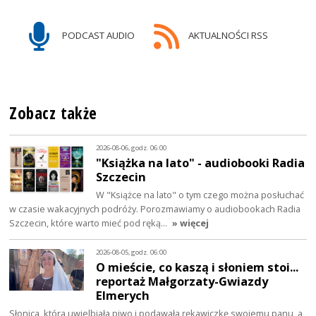
PODCAST AUDIO
AKTUALNOŚCI RSS
Zobacz także
2026-08-06, godz. 06:00
"Książka na lato" - audiobooki Radia
Szczecin
W "Książce na lato" o tym czego można posłuchać
w czasie wakacyjnych podróży. Porozmawiamy o audiobookach Radia
Szczecin, które warto mieć pod ręką…
» więcej
2026-08-05, godz. 06:00
O mieście, co kaszą i słoniem stoi...
reportaż Małgorzaty-Gwiazdy
Elmerych
Słonica, która uwielbiała piwo i podawała rękawiczkę swojemu panu, a