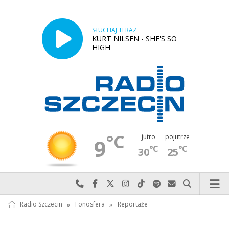
SŁUCHAJ TERAZ
KURT NILSEN - SHE'S SO
HIGH
°C
jutro
pojutrze
9
°C
°C
30
25
Najlepiej po prostu do nas zadzwoń
Odwiedź nas na Facebook-u
Odwiedź nas na X
Odwiedź nas na Instagram-ie
Odwiedź nas na TikTok-u
Szukaj nas na Spotify
Wyślij do nas w
Szukaj
Radio Szczecin
»
Fonosfera
»
Reportaże