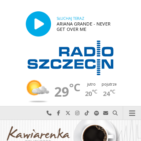
SŁUCHAJ TERAZ
ARIANA GRANDE - NEVER
GET OVER ME
°C
jutro
pojutrze
29
°C
°C
20
24
Najlepiej po prostu do nas zadzwoń
Odwiedź nas na Facebook-u
Odwiedź nas na X
Odwiedź nas na Instagram-ie
Odwiedź nas na TikTok-u
Szukaj nas na Spotify
Wyślij do nas w
Szukaj