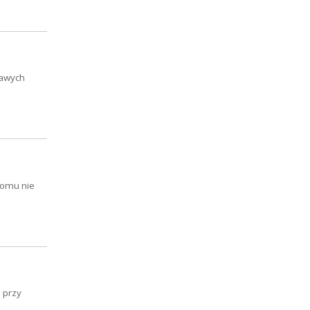
kawych
komu nie
 przy