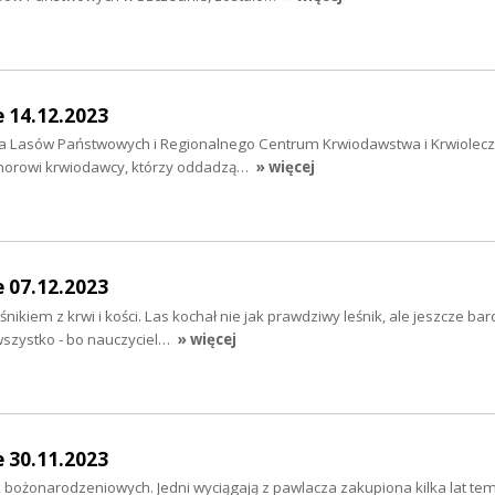
e 14.12.2023
ja Lasów Państwowych i Regionalnego Centrum Krwiodawstwa i Krwiolecz
onorowi krwiodawcy, którzy oddadzą…
» więcej
e 07.12.2023
śnikiem z krwi i kości. Las kochał nie jak prawdziwy leśnik, ale jeszcze bard
wszystko - bo nauczyciel…
» więcej
e 30.11.2023
 bożonarodzeniowych. Jedni wyciągają z pawlacza zakupiona kilka lat te