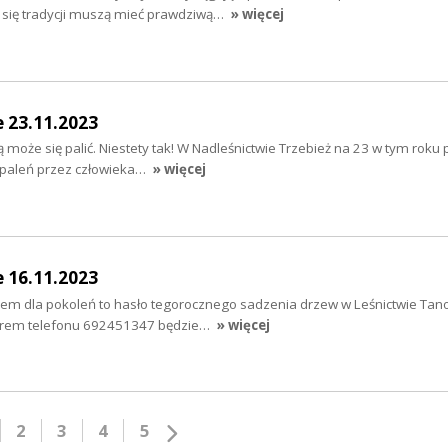
c się tradycji muszą mieć prawdziwą…
» więcej
e 23.11.2023
ą może się palić. Niestety tak! W Nadleśnictwie Trzebież na 23 w tym roku 
paleń przez człowieka…
» więcej
e 16.11.2023
m dla pokoleń to hasło tegorocznego sadzenia drzew w Leśnictwie Tan
merem telefonu 692451347 będzie…
» więcej
2
3
4
5