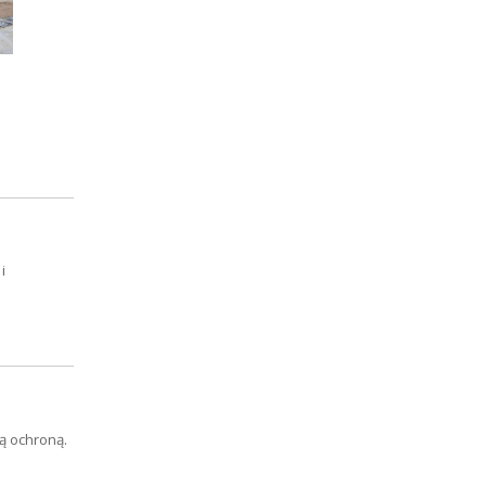
i
łą ochroną.