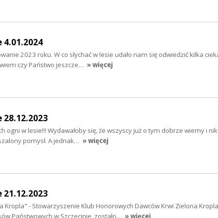
e 4.01.2024
nie 2023 roku. W co słychać w lesie udało nam się odwiedzić kilka cie
ie wiem czy Państwo jeszcze…
» więcej
e 28.12.2023
 ogni w lesie!!! Wydawałoby się, że wszyscy już o tym dobrze wiemy i ni
i szalony pomysł. A jednak…
» więcej
e 21.12.2023
a Kropla" - Stowarzyszenie Klub Honorowych Dawców Krwi Zielona Kropla
asów Państwowych w Szczecinie, zostało…
» więcej