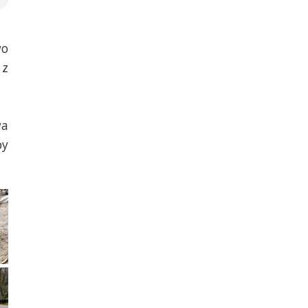
wo
 z
wa
by