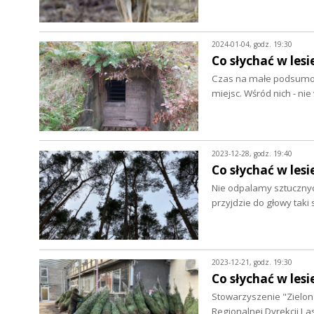
2024-01-04, godz. 19:30
Co słychać w lesi
Czas na małe podsumowa
miejsc. Wśród nich - n
2023-12-28, godz. 19:40
Co słychać w lesi
Nie odpalamy sztucznych
przyjdzie do głowy tak
2023-12-21, godz. 19:30
Co słychać w lesi
Stowarzyszenie "Zielon
Regionalnej Dyrekcji L