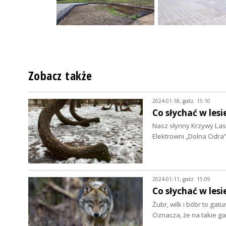
Zobacz także
2024-01-18, godz. 15:10
Co słychać w lesi
Nasz słynny Krzywy Las
Elektrowni „Dolna Odr
2024-01-11, godz. 15:09
Co słychać w lesi
Żubr, wilk i bóbr to ga
Oznacza, że na takie g