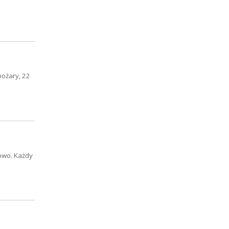
pożary, 22
owo. Każdy