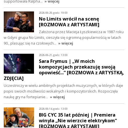
supportowała Ralpha…
» więcej
2026-06-29, godz. 19:00
No Limits wrócił na scenę
[ROZMOWA z ARTYSTAMI]
Założona przez Macieja Łyszkiewicza w 1987 roku
w Gdyni grupa No Limits, cieszyła się ogromną popularnością w latach
90., plasując się na czołowych…
» więcej
2026-06-21, godz. 13:00
Sara Frymus | „W moich
kompozycjach przekazuję swoją
opowieść...” [ROZMOWA z ARTYSTKĄ,
ZDJĘCIA]
Uczestniczy w wielu ambitnych projektach muzycznych, w których daje
popis swoich możliwości wokalnych i kompozytorskich. Rozpoczęła
naukę gry na fortepianie…
» więcej
2026-06-14, godz. 13:00
BIG CYC 35 lat później | Premiera
winyla „Nie wierzcie elektrykom”
[ROZMOWA z ARTYSTAMI]