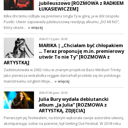
jubileuszowo [ROZMOWA z RADKIEM
ŁUKASIEWICZEM]
Kilka dni temu odbyła się premiera singla Ty w górę, ja w dół zespołu
Pustki. Utwór zapowiada jubileuszową reedycję albumu „DO MI NO”,
który ukaże…
» więcej
2026-07-13, godz. 20:00
MARIKA | „Chciałam być chłopakiem
... Teraz proponuję m.in. premierowy
utwór To nie Ty” [ROZMOWA z
ARTYSTKĄ]
Zadebiutowała w 2002 roku w znanym projekcie Bass Medium Trinity.
Jako pierwsza wokalistka reggae-dancehall przebiła się do polskiego
mainstreamu singlem Moje…
» więcej
2026-07-06, godz. 20:00
Julia Bury wydała debiutancki
album „Ja Julia” [ROZMOWA z
ARTYSTKĄ, ZDJĘCIA]
Pierwszym jej festiwalem, na którym wykonała swoje autorskie utwory,
akompaniując sobie na pianinie, był Getting Out Festival. W 2018 roku