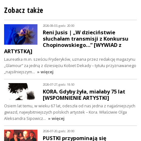
Zobacz także
2026-08-03, godz. 20:00
Reni Jusis | „W dzieciństwie
słuchałam transmisji z Konkursu
Chopinowskiego…” [WYWIAD z
ARTYSTKĄ]
Laureatka m.in. sześciu Fryderyków, uznana przez redakcję magazynu
„Glamour” za jedną z dziesięciu Kobiet Dekady – tytułu przyznawanego
„najsilniejszym…
» więcej
2026-07-27, godz. 18:50
KORA. Gdyby żyła, miałaby 75 lat
[WSPOMNIENIE ARTYSTKI]
Osiem lat temu, w wieku 67 lat, odeszła od nas jedna z najjaśniejszych
gwiazd, najwybitniejszych polskich artystek – Kora. Właściwie Olga
Aleksandra Sipowicz…
» więcej
2026-07-20, godz. 20:00
PUSTKI przypominają się