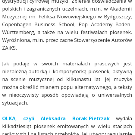
dystrybucji cyfrowej muzyki. Zbierała doświadczenia w
polskich i zagranicznych uczelniach, m.in. w Akademii
Muzycznej im. Feliksa Nowowiejskiego w Bydgoszczy,
Copenhagen Business School, Pop Academy Baden-
Württemberg, a także na wielu festiwalach piosenek.
Wyróżniona, m.in. przez zacne Stowarzyszenie Autorów
ZAiKS.
Jak podaje w swoich materiałach prasowych jest
niezależną autorką i kompozytorką piosenek, aktywną
na scenie muzycznej od kilkunastu lat. Jej muzykę
można określić mianem popu alternatywnego, a teksty
w nieoczywisty sposób opowiadają o uniwersalnych
sytuacjach.
OLKA, czyli Aleksadra Borak-Pietrzak
wydała
kilkadziesiąt piosenek emitowanych w wielu stacjach
radiowych i na listach przebojów. Jej utwory regularnie