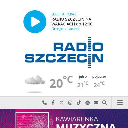
SŁUCHAJ TERAZ
RADIO SZCZECIN NA
WAKACJACH do 12:00
Grzegorz Lament
°C
jutro
pojutrze
20
°C
°C
21
24
Najlepiej po prostu do nas zadzwoń
Odwiedź nas na Facebook-u
Odwiedź nas na X
Odwiedź nas na Instagram-ie
Odwiedź nas na TikTok-u
Szukaj nas na Spotify
Wyślij do nas w
Szukaj