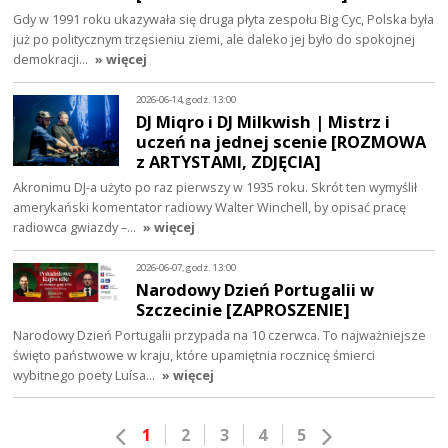
Gdy w 1991 roku ukazywała się druga płyta zespołu Big Cyc, Polska była
już po politycznym trzęsieniu ziemi, ale daleko jej było do spokojnej
demokracji…
» więcej
2026-06-14, godz. 13:00
DJ Miqro i DJ Milkwish | Mistrz i
uczeń na jednej scenie [ROZMOWA
z ARTYSTAMI, ZDJĘCIA]
Akronimu DJ-a użyto po raz pierwszy w 1935 roku. Skrót ten wymyślił
amerykański komentator radiowy Walter Winchell, by opisać pracę
radiowca gwiazdy –…
» więcej
2026-06-07, godz. 13:00
Narodowy Dzień Portugalii w
Szczecinie [ZAPROSZENIE]
Narodowy Dzień Portugalii przypada na 10 czerwca. To najważniejsze
święto państwowe w kraju, które upamiętnia rocznicę śmierci
wybitnego poety Luísa…
» więcej
1
2
3
4
5