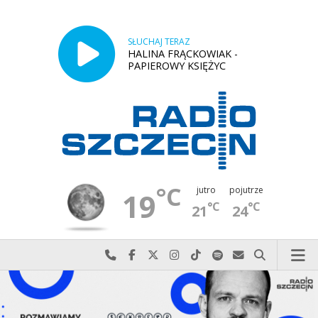
SŁUCHAJ TERAZ
HALINA FRĄCKOWIAK -
PAPIEROWY KSIĘŻYC
°C
jutro
pojutrze
19
°C
°C
21
24
Najlepiej po prostu do nas zadzwoń
Odwiedź nas na Facebook-u
Odwiedź nas na X
Odwiedź nas na Instagram-ie
Odwiedź nas na TikTok-u
Szukaj nas na Spotify
Wyślij do nas w
Szukaj