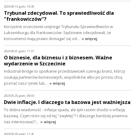
2023-06-15, godz. 19:20
Trybunał zdecydował. To sprawiedliwość dla
"frankowiczów"?
Korzystne orzeczenie unijnego Trybunału Sprawiedliwości w
Luksemburgu dla frankowiczów. Sędziowie zdecydowali, że
konsumenci mają prawo domagać się od…
» więcej
2023-06-01, godz. 11:57
O biznesie, dla biznesu i z biznesem. Ważne
wydarzenie w Szczecinie
Industrial Bridge to spotkanie przedstawicieli szeregu branż, którzy
szukają partnerów biznesowych, wspólników albo po prostu chcą
poznać nasz rynek lub…
» więcej
2023-05-25, godz. 09:03
Dwie inflacje. I dlaczego ta bazowa jest ważniejsza
To dobra wiadomość - inflacja spada, ale tym razem chodzi o inflację
bazową. Czym różni się od tej "zwykłej"? I dlaczego bardziej powinna
nas interesować?…
» więcej
2023-05-18, godz. 11:41