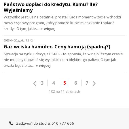
Państwo dopłaci do kredytu. Komu? Ile?
Wyjaśniamy
Wszystko jest już na ostatniej prostej. Lada moment w życie wchodzi
nowy rządowy program, który pomoże kupić mieszkanie i spłacić
kredyt. O tym, jakie…
» więcej
2023-04-20, godz. 12:42
Gaz wciska hamulec. Ceny hamują (spadną?)
Sytuacja na rynku, decyzja PGNiG - to sprawia, że w najbliższym czasie
nie musimy obawiać się wysokich cen błękitnego paliwa. O tym jak
trwała będzie to…
» więcej
3
4
5
6
7
102 na 11 stronach
Zadzwoń do studia: 510 777 666