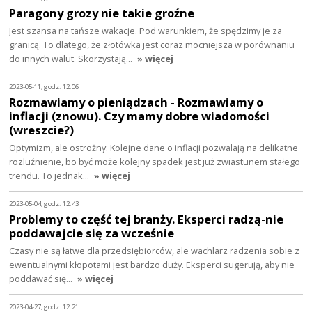
Paragony grozy nie takie groźne
Jest szansa na tańsze wakacje. Pod warunkiem, że spędzimy je za
granicą. To dlatego, że złotówka jest coraz mocniejsza w porównaniu
do innych walut. Skorzystają…
» więcej
2023-05-11, godz. 12:06
Rozmawiamy o pieniądzach - Rozmawiamy o
inflacji (znowu). Czy mamy dobre wiadomości
(wreszcie?)
Optymizm, ale ostrożny. Kolejne dane o inflacji pozwalają na delikatne
rozluźnienie, bo być może kolejny spadek jest już zwiastunem stałego
trendu. To jednak…
» więcej
2023-05-04, godz. 12:43
Problemy to część tej branży. Eksperci radzą-nie
poddawajcie się za wcześnie
Czasy nie są łatwe dla przedsiębiorców, ale wachlarz radzenia sobie z
ewentualnymi kłopotami jest bardzo duży. Eksperci sugerują, aby nie
poddawać się…
» więcej
2023-04-27, godz. 12:21