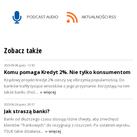
PODCAST AUDIO
AKTUALNOŚCI RSS
Zobacz także
2023-09-08, godz. 12:50
Komu pomaga Kredyt 2%. Nie tylko konsumentom
Rządowy projekt Kredyt 2% cieszy się olbrzymią popularnością. Do
banków trafiły tysiące wniosków o jego przyznanie. Korzystają na nim
także banki, choć…
» więcej
2023-06-24, godz. 00:57
Jak straszą banki?
Banki od dłuższego czasu stosują różne chwyty, aby zniechęcić
klientów "frankowych" do rezygnacji z roszczeń. Po ostatnim wyroku
TSUE takie działania…
» więcej