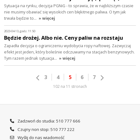
Sytuacja na rynku, decyzja PGNiG - to sprawia, że w najbliższym czasie
nie musimy obawiać się wysokich cen błękitnego paliwa. O tym jak
trwała będzie to…
» więcej
2023-04-13, godz. 11:50
Będzie drożej. Albo nie. Ceny paliw na rozstaju
Zapadła decyzja o ograniczeniu wydobycia ropy naftowej. Zazwyczaj
efekt jest jeden, który boleśnie odczuwamy na stacjach benzynowych.
Tym razem jednak sytuacja…
» więcej
3
4
5
6
7
102 na 11 stronach
Zadzwoń do studia: 510 777 666
Czujny non stop: 510 777 222
Wyślij do nas wiadomość