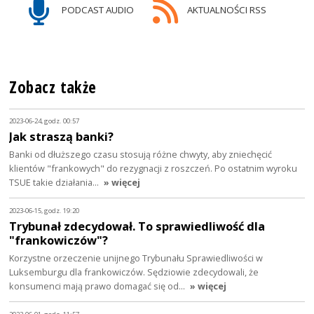
PODCAST AUDIO
AKTUALNOŚCI RSS
Zobacz także
2023-06-24, godz. 00:57
Jak straszą banki?
Banki od dłuższego czasu stosują różne chwyty, aby zniechęcić
klientów "frankowych" do rezygnacji z roszczeń. Po ostatnim wyroku
TSUE takie działania…
» więcej
2023-06-15, godz. 19:20
Trybunał zdecydował. To sprawiedliwość dla
"frankowiczów"?
Korzystne orzeczenie unijnego Trybunału Sprawiedliwości w
Luksemburgu dla frankowiczów. Sędziowie zdecydowali, że
konsumenci mają prawo domagać się od…
» więcej