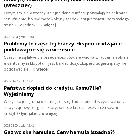
(wreszcie?)
Optymizm, ale ostrożny. Kolejne dane o inflacji pozwalają na delikatne
rozluźnienie, bo być może kolejny spadek jest już zwiastunem stałego
trendu. To jednak…
» więcej
2023-05-04, godz. 12:43
Problemy to część tej branży. Eksperci radzą-nie
poddawajcie się za wcześnie
Czasy nie są łatwe dla przedsiębiorców, ale wachlarz radzenia sobie z
ewentualnymi kłopotami jest bardzo duży. Eksperci sugerują, aby nie
poddawać się…
» więcej
2023-04-27, godz. 12:21
Państwo dopłaci do kredytu. Komu? Ile?
Wyjaśniamy
Wszystko jest już na ostatniej prostej. Lada moment w życie wchodzi
nowy rządowy program, który pomoże kupić mieszkanie i spłacić
kredyt. O tym, jakie…
» więcej
2023-04-20, godz. 12:42
Gaz wciska hamulec. Ceny hamują (spadną?)