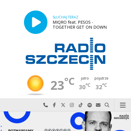
SŁUCHAJ TERAZ
MIQRO feat. PESOS -
TOGETHER GET ON DOWN
°C
jutro
pojutrze
23
°C
°C
30
32
Najlepiej po prostu do nas zadzwoń
Odwiedź nas na Facebook-u
Odwiedź nas na X
Odwiedź nas na Instagram-ie
Odwiedź nas na TikTok-u
Szukaj nas na Spotify
Wyślij do nas w
Szukaj