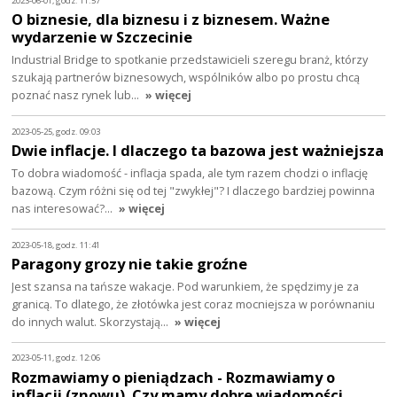
2023-06-01, godz. 11:57
O biznesie, dla biznesu i z biznesem. Ważne
wydarzenie w Szczecinie
Industrial Bridge to spotkanie przedstawicieli szeregu branż, którzy
szukają partnerów biznesowych, wspólników albo po prostu chcą
poznać nasz rynek lub…
» więcej
2023-05-25, godz. 09:03
Dwie inflacje. I dlaczego ta bazowa jest ważniejsza
To dobra wiadomość - inflacja spada, ale tym razem chodzi o inflację
bazową. Czym różni się od tej "zwykłej"? I dlaczego bardziej powinna
nas interesować?…
» więcej
2023-05-18, godz. 11:41
Paragony grozy nie takie groźne
Jest szansa na tańsze wakacje. Pod warunkiem, że spędzimy je za
granicą. To dlatego, że złotówka jest coraz mocniejsza w porównaniu
do innych walut. Skorzystają…
» więcej
2023-05-11, godz. 12:06
Rozmawiamy o pieniądzach - Rozmawiamy o
inflacji (znowu). Czy mamy dobre wiadomości