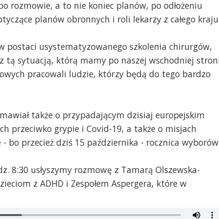
 po rozmowie, a to nie koniec planów, po odłożeniu
otyczące planów obronnych i roli lekarzy z całego kraju
w postaci usystematyzowanego szkolenia chirurgów,
z tą sytuacją, którą mamy po naszej wschodniej stron
lowych pracowali ludzie, którzy będą do tego bardzo
zmawiał także o przypadającym dzisiaj europejskim
ach przeciwko grypie i Covid-19, a także o misjach
- bo przecież dziś 15 października - rocznica wyborów
dz. 8:30 usłyszymy rozmowę z Tamarą Olszewska-
zieciom z ADHD i Zespołem Aspergera, które w