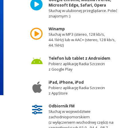
Microsoft Edge, Safari, Opera
Słuchaj w ulubionej przeglądarce. Poleć
znajomym :)
Winamp
Słuchaj w MP3 (stereo, 128 kb/s,
44.1kHz) lub w AAC+ (stereo, 128 kb/s,
44.1kHz)
Telefon lub tablet z Androidem
Pobierz aplikację Radia Szczecin
z Google Play
iPad, iPhone, iPod
Pobierz aplikację Radia Szczecin
z AppStore
Odbiornik FM
Słuchaj w województwie
zachodniopomorskiem
(z wyłączeniem wschodniej części) na
częstotliwościach 92,0 - 94,4 - 98,7 -