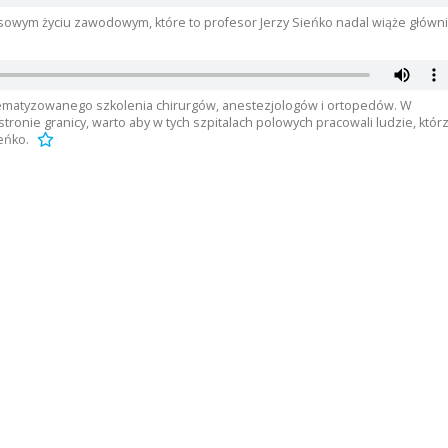
sowym życiu zawodowym, które to profesor Jerzy Sieńko nadal wiąże główn
ematyzowanego szkolenia chirurgów, anestezjologów i ortopedów. W
tronie granicy, warto aby w tych szpitalach polowych pracowali ludzie, któr
eńko.