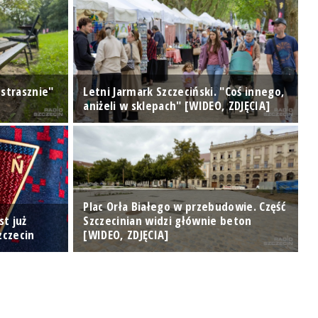
 strasznie"
Letni Jarmark Szczeciński. "Coś innego,
U
aniżeli w sklepach" [WIDEO, ZDJĘCIA]
d
Plac Orła Białego w przebudowie. Część
st już
Szczecinian widzi głównie beton
zczecin
[WIDEO, ZDJĘCIA]
D