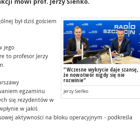
kcji mówi prof. Jerzy Sieńko.
ólnej był dziś gościem
w jego
 to profesor Jerzy
m.
"Wczesne wykrycie daje szansę,
że nowotwór nigdy się nie
rozwinie"
arszawy
owaniem egzaminu
Jerzy Sieńko
cych się rezydentów w
wpłynie w jakiś
sowej aktywności na bloku operacyjnym - podkreśla