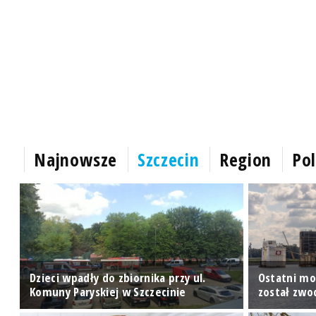
Najnowsze
Szczecin
Region
Pol
Dzieci wpadły do zbiornika przy ul.
Ostatni mo
Komuny Paryskiej w Szczecinie
został zwo