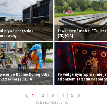
uł pływającego doku
Ławki przy Rusałce. "Tu jest
zwodowany
[ZDJĘCIA]
pacer po Dolinie Dolnej Odry
Po wulgarnym wpisie, nie je
Szczecina [ZDJĘCIA]
członkiem zarządu Pogoni S
1
2
3
4
5
52836 na 4403 stronach