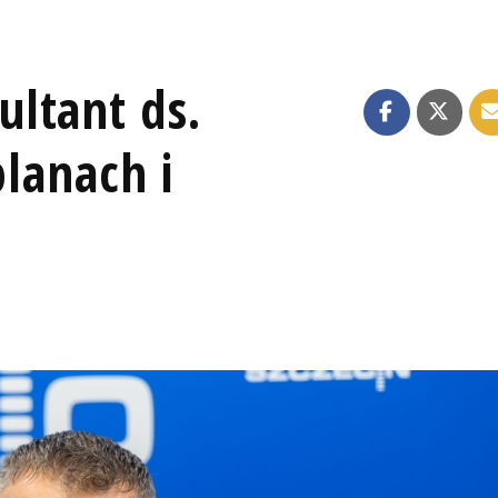
ltant ds.
planach i
K