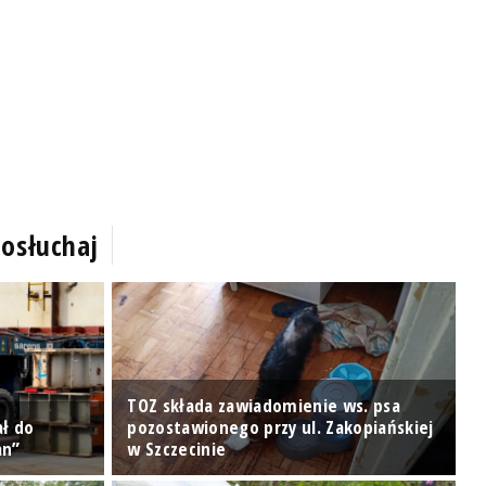
osłuchaj
TOZ składa zawiadomienie ws. psa
ał do
pozostawionego przy ul. Zakopiańskiej
T
an”
w Szczecinie
[