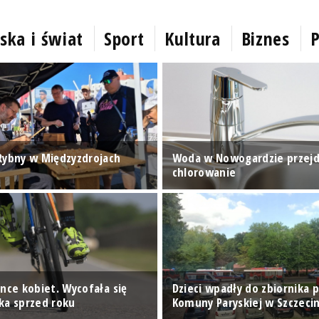
ska i świat
Sport
Kultura
Biznes
P
Rybny w Międzyzdrojach
Woda w Nowogardzie przejd
chlorowanie
nce kobiet. Wycofała się
Dzieci wpadły do zbiornika p
ka sprzed roku
Komuny Paryskiej w Szczecin