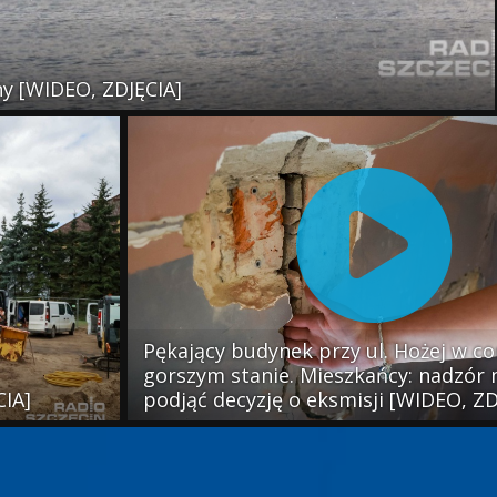
y [WIDEO, ZDJĘCIA]
Pękający budynek przy ul. Hożej w co
gorszym stanie. Mieszkańcy: nadzór
CIA]
podjąć decyzję o eksmisji [WIDEO, ZD