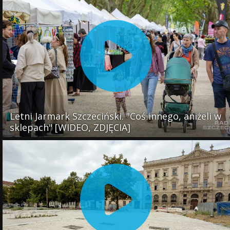
Letni Jarmark Szczeciński. "Coś innego, aniżeli w
sklepach" [WIDEO, ZDJĘCIA]