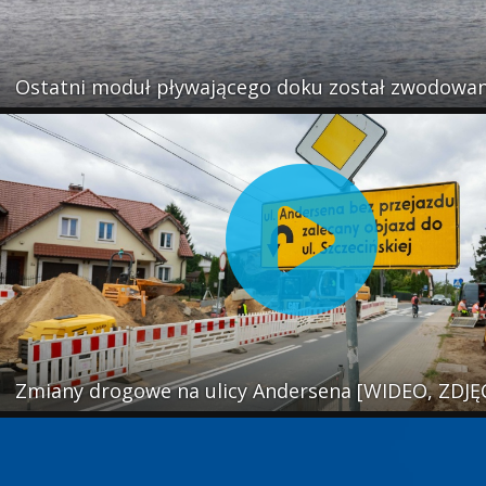
Ostatni moduł pływającego doku został zwodowan
Zmiany drogowe na ulicy Andersena [WIDEO, ZDJĘ