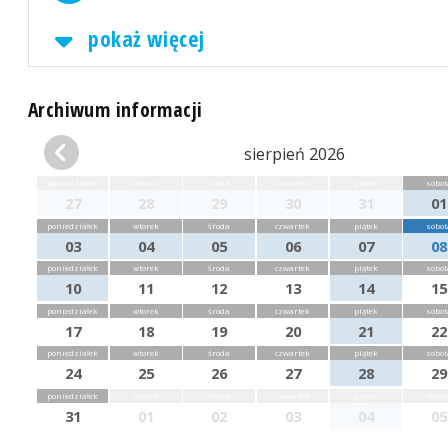
pokaż więcej
Archiwum informacji
sierpień 2026
poniedziałek
wtorek
środa
czwartek
piątek
sobot
27
28
29
30
31
01
poniedziałek
wtorek
środa
czwartek
piątek
sobot
03
04
05
06
07
08
poniedziałek
wtorek
środa
czwartek
piątek
sobot
10
11
12
13
14
15
poniedziałek
wtorek
środa
czwartek
piątek
sobot
17
18
19
20
21
22
poniedziałek
wtorek
środa
czwartek
piątek
sobot
24
25
26
27
28
29
poniedziałek
wtorek
środa
czwartek
piątek
sobot
31
01
02
03
04
05