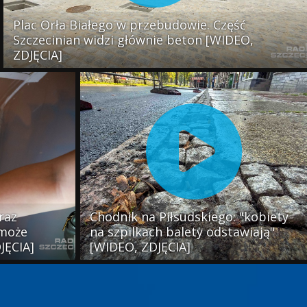
Plac Orła Białego w przebudowie. Część
Szczecinian widzi głównie beton [WIDEO,
ZDJĘCIA]
raz
Chodnik na Piłsudskiego: "kobiety
 może
na szpilkach balety odstawiają"
JĘCIA]
[WIDEO, ZDJĘCIA]