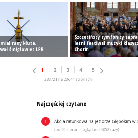
Szczecińscy symfonicy zapra
miał rany kłute.
letni festiwal muzyki klasyc
wał śmigłowiec LPR
Chorin
1
2
3
4
5
283721 na 23644 stronach
n
Najczęściej czytane
Akcja ratunkowa na jeziorze Głębokim w 
(od 02 sierpnia oglądane 5052 razy)