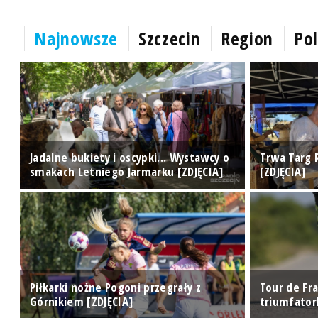
Najnowsze
Szczecin
Region
Pol
w.
Jadalne bukiety i oscypki... Wystawcy o
Trwa Targ 
smakach Letniego Jarmarku [ZDJĘCIA]
[ZDJĘCIA]
Piłkarki nożne Pogoni przegrały z
Tour de Fra
Górnikiem [ZDJĘCIA]
triumfator