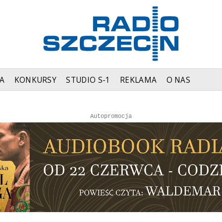
A
KONKURSY
STUDIO S-1
REKLAMA
O NAS
Autopromocja
Reklama