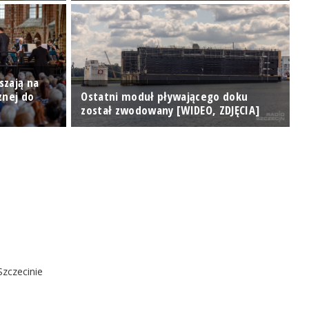
szają na
znej do
Ostatni moduł pływającego doku
L
został zwodowany [WIDEO, ZDJĘCIA]
a
Szczecinie