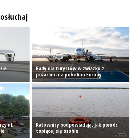
osłuchaj
zie
Rady dla turystów w związku z
J
pożarami na południu Europy
s
T
rzy ul.
Ratownicy podpowiadają, jak pomóc
p
ie
topiącej się osobie
w