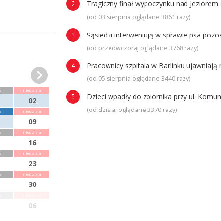
Tragiczny finał wypoczynku nad Jeziorem 
(od 03 sierpnia oglądane 3861 razy)
Sąsiedzi interweniują w sprawie psa poz
(od przedwczoraj oglądane 3768 razy)
Pracownicy szpitala w Barlinku ujawniaj
(od 05 sierpnia oglądane 3440 razy)
a
niedziela
Dzieci wpadły do zbiornika przy ul. Komun
02
(od dzisiaj oglądane 3370 razy)
a
niedziela
09
a
niedziela
16
a
niedziela
23
a
niedziela
30
a
niedziela
06