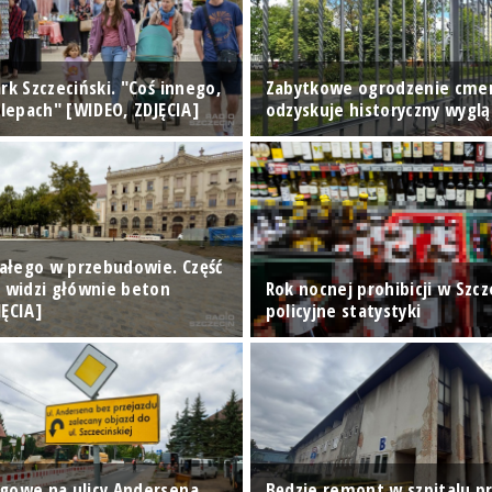
rk Szczeciński. "Coś innego,
Zabytkowe ogrodzenie cme
klepach" [WIDEO, ZDJĘCIA]
odzyskuje historyczny wyglą
Białego w przebudowie. Część
n widzi głównie beton
Rok nocnej prohibicji w Szcze
JĘCIA]
policyjne statystyki
gowe na ulicy Andersena
Będzie remont w szpitalu pr