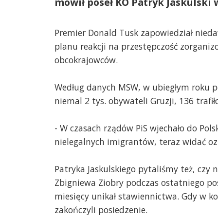
mówił poseł KO Patryk Jaskulsk
Premier Donald Tusk zapowiedział nied
planu reakcji na przestępczość zorgani
obcokrajowców.
Według danych MSW, w ubiegłym roku po
niemal 2 tys. obywateli Gruzji, 136 trafił
- W czasach rządów PiS wjechało do Pols
nielegalnych imigrantów, teraz widać ozn
Patryka Jaskulskiego pytaliśmy też, czy 
Zbigniewa Ziobry podczas ostatniego pos
miesięcy unikał stawiennictwa. Gdy w ko
marek
2025-02-10, godz. 16:33
zakończyli posiedzenie.
Jest tu taka indywidualność @ Ja