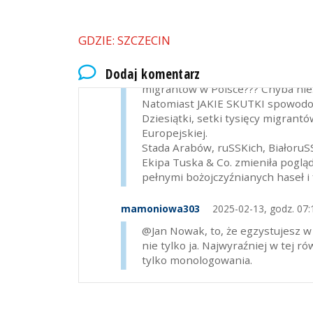
Jan Nowak
2025-02-11, godz. 22:15
GDZIE: SZCZECIN
@mamoniowa - czy ty wyczuwasz 
ROBILI działacze PiS???
Dodaj komentarz
JAKIE FAKTYCZNE SKUTKI spowodow
migrantów w Polsce??? Chyba nie.
Natomiast JAKIE SKUTKI spowodo
Dziesiątki, setki tysięcy migrant
Europejskiej.
Stada Arabów, ruSSKich, BiałoruS
Ekipa Tuska & Co. zmieniła poglą
pełnymi bożojczyźnianych haseł i
mamoniowa303
2025-02-13, godz. 07:
@Jan Nowak, to, że egzystujesz w
nie tylko ja. Najwyraźniej w tej r
tylko monologowania.