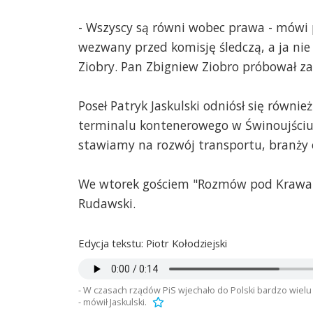
budową muru, ba... biadolił nawe
fundacji Małych Stópek) Ciekawe c
- Wszyscy są równi wobec prawa - mówi p
swoje stanowisko prze zmianie rz
wezwany przed komisję śledczą, a ja ni
władzy PiS-u tak ujadali, że to bi
Aby do wyborów.
Ziobry. Pan Zbigniew Ziobro próbował zag
mamoniowa303
2025-02-11, godz. 13:
Poseł Patryk Jaskulski odniósł się równ
" W czasach rządów PiS wjechało 
terminalu kontenerowego w Świnoujściu.
oznaki odradzającej się przestępcz
stawiamy na rozwój transportu, branży o
domagali się wpuszczania tych bi
nakręciła film obrazujący jak to b
różnej maści aktorzyn , stronnik
We wtorek gościem "Rozmów pod Krawa
białoruskiej granicy z reklamówk
Rudawski.
wyjątkowo wulgarny i odrażający 
Granicznej ??? Czy posłowie PO ci
Edycja tekstu: Piotr Kołodziejski
marek
2025-02-11, godz. 13:56
Pełna zgoda. A taka pani Janina O
się niewygodna i pozbyto się jej 
- W czasach rządów PiS wjechało do Polski bardzo wielu 
- mówił Jaskulski.
żale,podobnie jak pani reżyser Zie