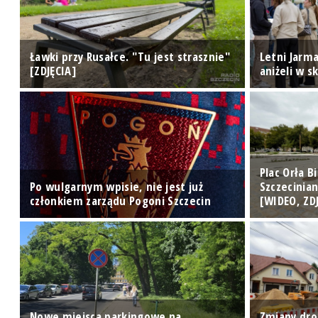
e"
Ławki przy Rusałce. "Tu jest strasznie"
Letni Jarma
[ZDJĘCIA]
aniżeli w s
Plac Orła 
ę
Po wulgarnym wpisie, nie jest już
Szczecinia
członkiem zarządu Pogoni Szczecin
[WIDEO, ZD
Nowe miejsca parkingowe na
Zmiany dro