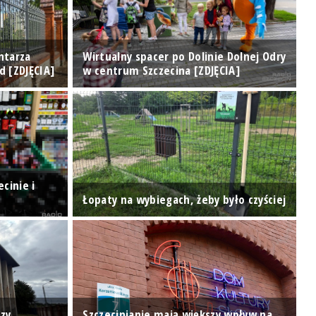
ntarza
Wirtualny spacer po Dolinie Dolnej Odry
T
d [ZDJĘCIA]
w centrum Szczecina [ZDJĘCIA]
o
cinie i
H
Łopaty na wybiegach, żeby było czyściej
p
P
zy
Szczecinianie mają większy wpływ na
m