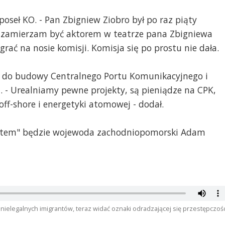
t nad marznącymi arabskimi nóżkami (przy okazji artykułu o
zy wziąłby teraz pod swój dach te biedne stópki, czy zmienił
oseł KO. - Pan Zbigniew Ziobro był po raz piąty
ądu. Społeczeństwo nie chce migrantów , nawet ci,którzy prz
e zamierzam być aktorem w teatrze pana Zbigniewa
edni ludzie szukający swego miejsca na ziemi.Teraz zmiana opcj
rać na nosie komisji. Komisja się po prostu nie dała.
02
ież do budowy Centralnego Portu Komunikacyjnego i
do Polski bardzo wielu nielegalnych imigrantów, teraz widać
 - Urealniamy pewne projekty, są pieniądze na CPK,
ości - mówił Jaskulski. " A kto jak nie politycy PO i Lewicy
ff-shore i energetyki atomowej - dodał.
ednych brodatych dzieci ? Czyż nie dlatego pewna pani reżyse
ardzo be są rządzący z PiSu ? A jaka była narracja TVNu, GW i
ów PO ? czy to nie przypadkiem poseł PO biegał wzdłuż
tem" będzie wojewoda zachodniopomorski Adam
ą ? Czyż nie pewna pani reklamująca telefonie komórkową w
sposób potraktowała dziewczyny i chłopaków ze Straży
erpią na schizofrenię ?
chojska,to była potrzebna tylko do walki z PiS-em. Potem stał
natychmiast. Była marionetką i teraz wylewa swoje
nielegalnych imigrantów, teraz widać oznaki odradzającej się przestępczośc
lonej granicy.