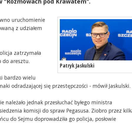
i w "Rozmowach pod Krawatem".
awno uruchomienie
zowaną z udziałem
licja zatrzymała
o do aresztu.
Patryk Jaskulski
ki bardzo wielu
aki odradzającej się przestępczości - mówił Jaskulski.
nie należało jednak przesłuchać byłego ministra
iedzenia komisji do spraw Pegasusa. Ziobro przez kilk
ńcu do Sejmu doprowadziła go policja, posłowie
n Nowak,który podczas poprzednich rządów oburzał się nad