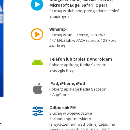
Microsoft Edge, Safari, Opera
Słuchaj w ulubionej przeglądarce. Poleć
znajomym :)
Winamp
Słuchaj w MP3 (stereo, 128 kb/s,
44.1kHz) lub w AAC+ (stereo, 128 kb/s,
44.1kHz)
Telefon lub tablet z Androidem
Pobierz aplikację Radia Szczecin
z Google Play
iPad, iPhone, iPod
Pobierz aplikację Radia Szczecin
z AppStore
Odbiornik FM
Słuchaj w województwie
zachodniopomorskiem
-
(z wyłączeniem wschodniej części) na
częstotliwościach 92,0 - 94,4 - 98,7 -