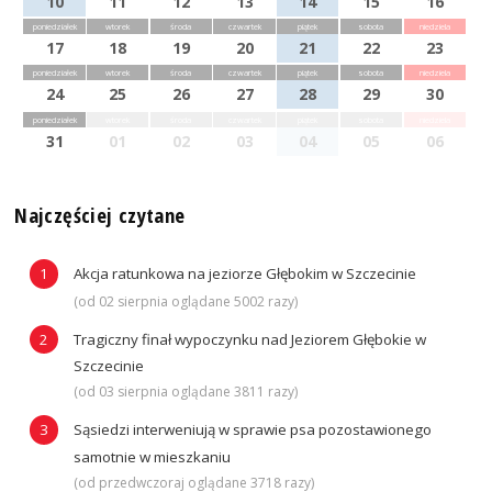
10
11
12
13
14
15
16
poniedziałek
wtorek
środa
czwartek
piątek
sobota
niedziela
17
18
19
20
21
22
23
poniedziałek
wtorek
środa
czwartek
piątek
sobota
niedziela
24
25
26
27
28
29
30
poniedziałek
wtorek
środa
czwartek
piątek
sobota
niedziela
31
01
02
03
04
05
06
Najczęściej czytane
Akcja ratunkowa na jeziorze Głębokim w Szczecinie
(od 02 sierpnia oglądane 5002 razy)
Tragiczny finał wypoczynku nad Jeziorem Głębokie w
Szczecinie
(od 03 sierpnia oglądane 3811 razy)
Sąsiedzi interweniują w sprawie psa pozostawionego
samotnie w mieszkaniu
(od przedwczoraj oglądane 3718 razy)