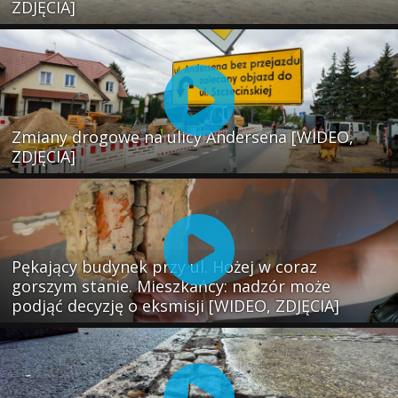
ZDJĘCIA]
Zmiany drogowe na ulicy Andersena [WIDEO,
ZDJĘCIA]
Pękający budynek przy ul. Hożej w coraz
gorszym stanie. Mieszkańcy: nadzór może
podjąć decyzję o eksmisji [WIDEO, ZDJĘCIA]