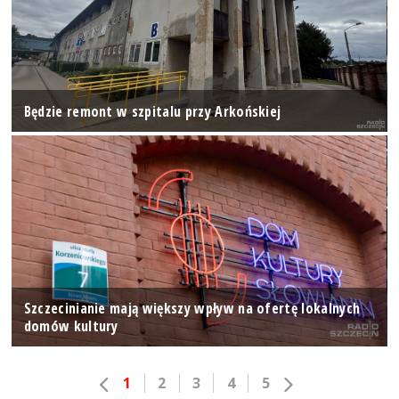
Będzie remont w szpitalu przy Arkońskiej
Szczecinianie mają większy wpływ na ofertę lokalnych
domów kultury
1
2
3
4
5