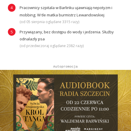
Pracownicy szpitala w Barlinku ujawniają nepotyzm i
mobbing. W tle matka burmistrz Lewandowskiej
(od 05 sierpnia oglądane 3315 razy)
Przywiązany, bez dostępu do wody i jedzenia. Służby
odnalazły psa
(od przedwczoraj oglądane 2382 razy)
Autopromocja