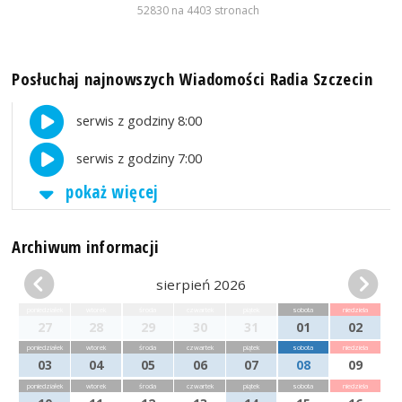
52830 na 4403 stronach
Posłuchaj najnowszych Wiadomości Radia Szczecin
serwis z godziny 8:00
serwis z godziny 7:00
pokaż więcej
Archiwum informacji
sierpień 2026
poniedziałek
wtorek
środa
czwartek
piątek
sobota
niedziela
27
28
29
30
31
01
02
poniedziałek
wtorek
środa
czwartek
piątek
sobota
niedziela
03
04
05
06
07
08
09
poniedziałek
wtorek
środa
czwartek
piątek
sobota
niedziela