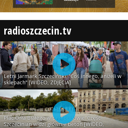
radioszczecin.tv
Letni Jarmark Szczeciński. "Coś innego, aniżeli w
sklepach" [WIDEO, ZDJĘCIA]
Plac Orła Białego w przebudowie. Część
Szczecinian widzi głównie beton [WIDEO,