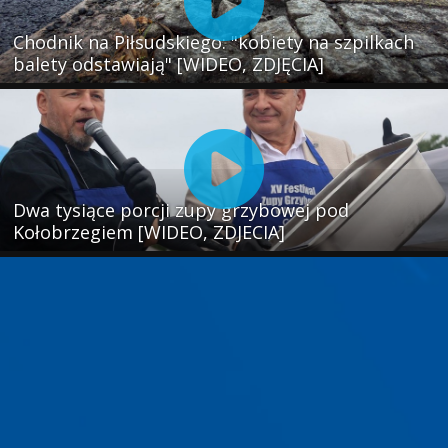
Chodnik na Piłsudskiego: "kobiety na szpilkach
balety odstawiają" [WIDEO, ZDJĘCIA]
Dwa tysiące porcji zupy grzybowej pod
Kołobrzegiem [WIDEO, ZDJECIA]