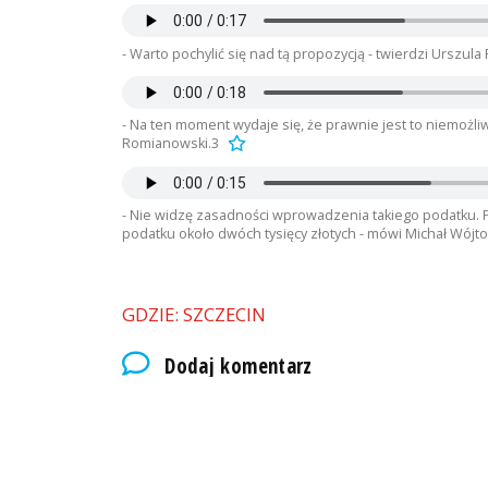
- Warto pochylić się nad tą propozycją - twierdzi Urszula
- Na ten moment wydaje się, że prawnie jest to niemożli
Romianowski.3
- Nie widzę zasadności wprowadzenia takiego podatku. 
podatku około dwóch tysięcy złotych - mówi Michał Wójto
GDZIE: SZCZECIN
Dodaj komentarz