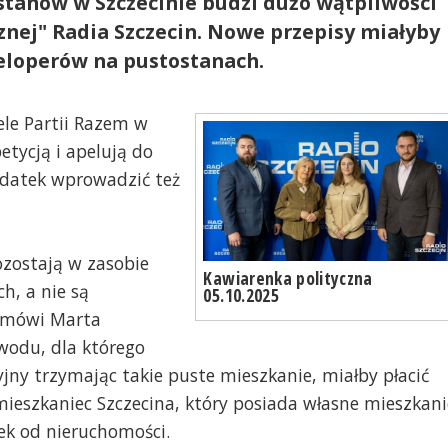
tanów w Szczecinie budzi dużo wątpliwości
znej" Radia Szczecin. Nowe przepisy miałyby
eloperów na pustostanach.
ele Partii Razem w
etycją i apelują do
odatek wprowadzić też
ozostają w zasobie
Kawiarenka polityczna
h, a nie są
05.10.2025
- mówi Marta
wodu, dla którego
jny trzymając takie puste mieszkanie, miałby płacić
 mieszkaniec Szczecina, który posiada własne mieszkani
ek od nieruchomości.