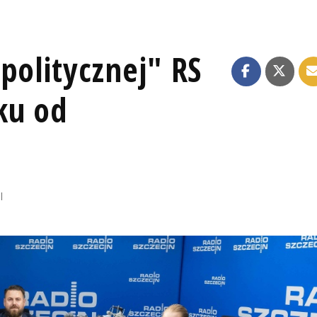
politycznej" RS
ku od
I