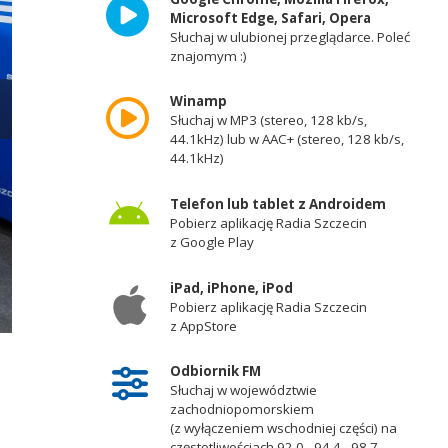
Microsoft Edge, Safari, Opera
Słuchaj w ulubionej przeglądarce. Poleć
znajomym :)
Winamp
Słuchaj w MP3 (stereo, 128 kb/s,
44.1kHz) lub w AAC+ (stereo, 128 kb/s,
44.1kHz)
Telefon lub tablet z Androidem
Pobierz aplikację Radia Szczecin
z Google Play
iPad, iPhone, iPod
Pobierz aplikację Radia Szczecin
z AppStore
Urszula Pańka, Marta Gołębiewska, Krzysztof Romianowsk, Michał Wójtowic
Odbiornik FM
Słuchaj w województwie
zachodniopomorskiem
(z wyłączeniem wschodniej części) na
częstotliwościach 92,0 - 94,4 - 98,7 -