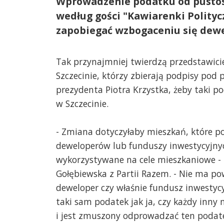
Wprowadzenie podatku od pustos
według gości "Kawiarenki Polityc
zapobiegać wzbogaceniu się dew
Tak przynajmniej twierdzą przedstawici
Szczecinie, którzy zbierają podpisy pod p
prezydenta Piotra Krzystka, żeby taki p
w Szczecinie.
- Zmiana dotyczyłaby mieszkań, które p
deweloperów lub funduszy inwestycyjnyc
wykorzystywane na cele mieszkaniowe 
Gołębiewska z Partii Razem. - Nie ma po
deweloper czy właśnie fundusz inwestycy
taki sam podatek jak ja, czy każdy inny
i jest zmuszony odprowadzać ten podat