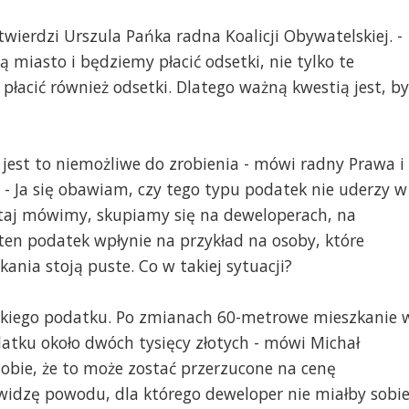
twierdzi Urszula Pańka radna Koalicji Obywatelskiej. -
ą miasto i będziemy płacić odsetki, nie tylko te
płacić również odsetki. Dlatego ważną kwestią jest, by
jest to niemożliwe do zrobienia - mówi radny Prawa i
 - Ja się obawiam, czy tego typu podatek nie uderzy w
utaj mówimy, skupiamy się na deweloperach, na
 ten podatek wpłynie na przykład na osoby, które
ania stoją puste. Co w takiej sytuacji?
akiego podatku. Po zmianach 60-metrowe mieszkanie 
datku około dwóch tysięcy złotych - mówi Michał
obie, że to może zostać przerzucone na cenę
e widzę powodu, dla którego deweloper nie miałby sobi