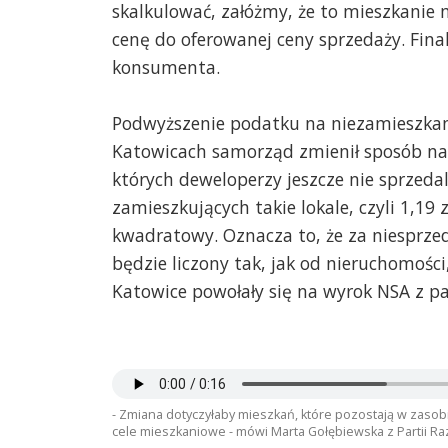
skalkulować, załóżmy, że to mieszkanie m
cenę do oferowanej ceny sprzedaży. Final
konsumenta.
Podwyższenie podatku na niezamieszkan
Katowicach samorząd zmienił sposób na
których deweloperzy jeszcze nie sprzedali
zamieszkujących takie lokale, czyli 1,19
kwadratowy. Oznacza to, że za niesprze
będzie liczony tak, jak od nieruchomośc
Katowice powołały się na wyrok NSA z pa
- Zmiana dotyczyłaby mieszkań, które pozostają w zaso
cele mieszkaniowe - mówi Marta Gołębiewska z Partii R