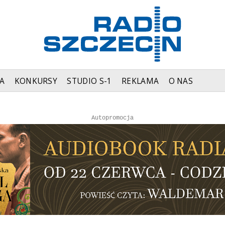
A
KONKURSY
STUDIO S-1
REKLAMA
O NAS
Autopromocja
Reklama