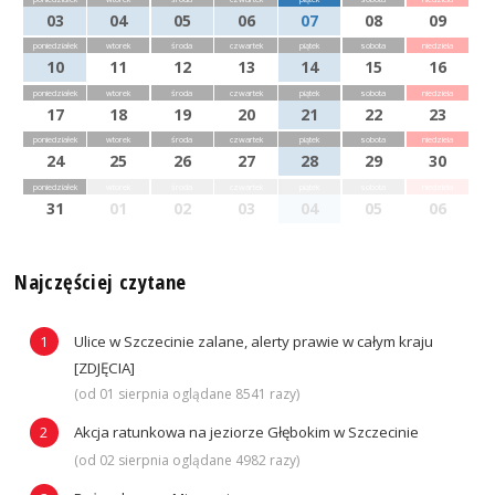
03
04
05
06
07
08
09
poniedziałek
wtorek
środa
czwartek
piątek
sobota
niedziela
10
11
12
13
14
15
16
poniedziałek
wtorek
środa
czwartek
piątek
sobota
niedziela
17
18
19
20
21
22
23
poniedziałek
wtorek
środa
czwartek
piątek
sobota
niedziela
24
25
26
27
28
29
30
poniedziałek
wtorek
środa
czwartek
piątek
sobota
niedziela
31
01
02
03
04
05
06
Najczęściej czytane
Ulice w Szczecinie zalane, alerty prawie w całym kraju
[ZDJĘCIA]
(od 01 sierpnia oglądane 8541 razy)
Akcja ratunkowa na jeziorze Głębokim w Szczecinie
(od 02 sierpnia oglądane 4982 razy)