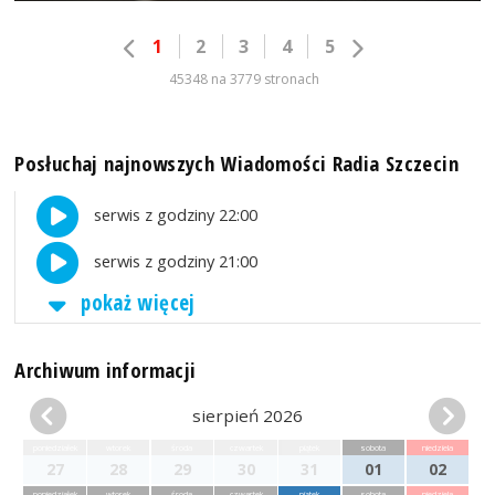
1
2
3
4
5
45348 na 3779 stronach
Posłuchaj najnowszych Wiadomości Radia Szczecin
serwis z godziny 22:00
serwis z godziny 21:00
pokaż więcej
Archiwum informacji
sierpień 2026
poniedziałek
wtorek
środa
czwartek
piątek
sobota
niedziela
27
28
29
30
31
01
02
poniedziałek
wtorek
środa
czwartek
piątek
sobota
niedziela