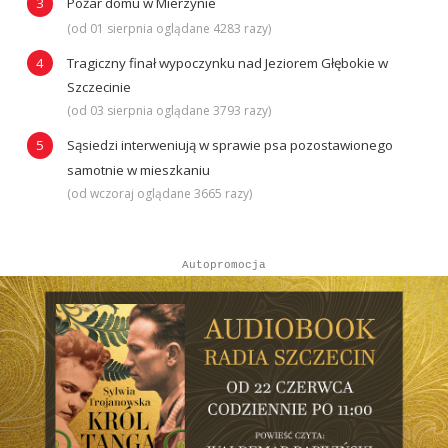
Pożar domu w Mierzynie
(od 01 sierpnia oglądane 4283 razy)
Tragiczny finał wypoczynku nad Jeziorem Głębokie w
Szczecinie
(od 03 sierpnia oglądane 3793 razy)
Sąsiedzi interweniują w sprawie psa pozostawionego
samotnie w mieszkaniu
(od wczoraj oglądane 3665 razy)
Autopromocja