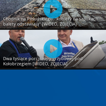
Chodnik na Piłsudskiego: "kobiety na szpilkach
balety odstawiają" [WIDEO, ZDJĘCIA]
Dwa tysiące porcji zupy grzybowej pod
Kołobrzegiem [WIDEO, ZDJECIA]