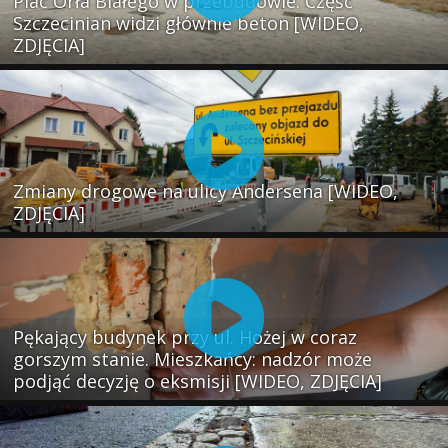
Plac Orła Białego w przebudowie. Część
Szczecinian widzi głównie beton [WIDEO,
ZDJĘCIA]
Zmiany drogowe na ulicy Andersena [WIDEO,
ZDJĘCIA]
Pękający budynek przy ul. Hożej w coraz
gorszym stanie. Mieszkańcy: nadzór może
podjąć decyzję o eksmisji [WIDEO, ZDJĘCIA]