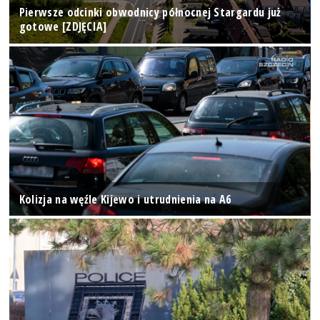
Pierwsze odcinki obwodnicy północnej Stargardu już
gotowe [ZDJĘCIA]
Kolizja na węźle Kijewo i utrudnienia na A6