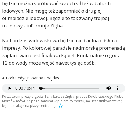
będzie można spróbować swoich sił też w baliach
lodowych. Nie mogę też zapomnieć o drugiej
olimpiadzie lodowej. Będzie to tak zwany trójbój
morsowy - informuje Zięba.
Najbardziej widowiskowa będzie niedzielna odsłona
imprezy. Po kolorowej paradzie nadmorską promenadą
zaplanowana jest finałowa kąpiel. Punktualnie o godz.
12 do wody może wejść nawet tysiąc osób.
Autorka edycji: Joanna Chajdas
Początek imprezy o godz. 12, a Łukasz Zięba, prezes Kołobrzeskiego Klubu
Morsów mówi, że poza samymi kąpielami w morzu, na uczestników czekać
będą atrakcje na plaży centralnej.