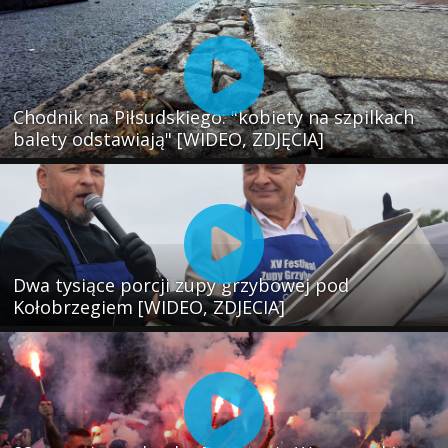
Chodnik na Piłsudskiego: "kobiety na szpilkach
balety odstawiają" [WIDEO, ZDJĘCIA]
Dwa tysiące porcji zupy grzybowej pod
Kołobrzegiem [WIDEO, ZDJECIA]