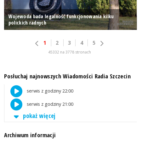
Wojewoda bada legalność funkcjonowania kilku
polickich radnych
1
2
3
4
5
45332 na 3778 stronach
Posłuchaj najnowszych Wiadomości Radia Szczecin
serwis z godziny 22:00
serwis z godziny 21:00
pokaż więcej
Archiwum informacji