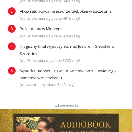
(od 01 sierpnia oglądane 8466 razy)
Akcja ratunkowa na jeziorze Głębokim w Szczecinie
(od 02 sierpnia oglądane 4916 razy)
Pożar domu w Mierzynie
(od 01 sierpnia oglądane 4204 razy)
Tragiczny finał wypoczynku nad Jeziorem Głębokie w
Szczecinie
(od 03 sierpnia oglądane 3705 razy)
Sąsiedzi interweniują w sprawie psa pozostawionego
samotnie w mieszkaniu
(od wczoraj oglądane 3142 razy)
Autopromocja