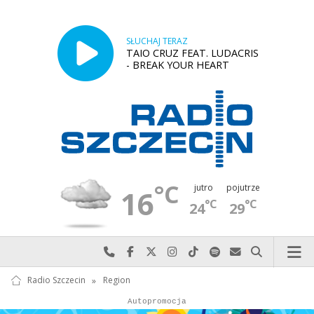
SŁUCHAJ TERAZ
TAIO CRUZ FEAT. LUDACRIS
- BREAK YOUR HEART
°C
jutro
pojutrze
16
°C
°C
24
29
Najlepiej po prostu do nas zadzwoń
Odwiedź nas na Facebook-u
Odwiedź nas na X
Odwiedź nas na Instagram-ie
Odwiedź nas na TikTok-u
Szukaj nas na Spotify
Wyślij do nas w
Szukaj
Radio Szczecin
»
Region
Autopromocja
Autopromocja
Reklama