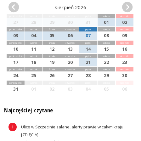
sierpień 2026
poniedziałek
wtorek
środa
czwartek
piątek
sobota
niedziela
27
28
29
30
31
01
02
poniedziałek
wtorek
środa
czwartek
piątek
sobota
niedziela
03
04
05
06
07
08
09
poniedziałek
wtorek
środa
czwartek
piątek
sobota
niedziela
10
11
12
13
14
15
16
poniedziałek
wtorek
środa
czwartek
piątek
sobota
niedziela
17
18
19
20
21
22
23
poniedziałek
wtorek
środa
czwartek
piątek
sobota
niedziela
24
25
26
27
28
29
30
poniedziałek
wtorek
środa
czwartek
piątek
sobota
niedziela
31
01
02
03
04
05
06
Najczęściej czytane
Ulice w Szczecinie zalane, alerty prawie w całym kraju
[ZDJĘCIA]