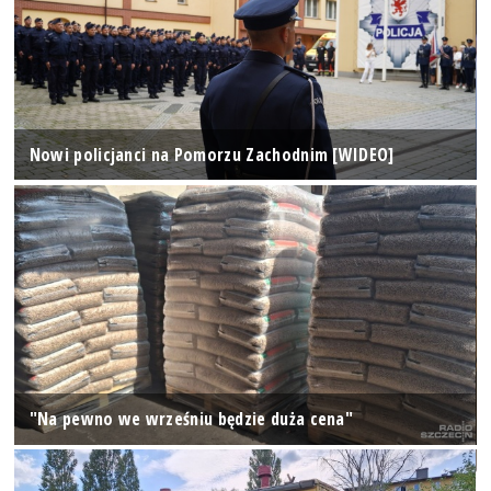
Nowi policjanci na Pomorzu Zachodnim [WIDEO]
"Na pewno we wrześniu będzie duża cena"