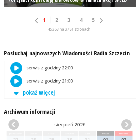
1
2
3
4
5
45363 na 3781 stronach
Posłuchaj najnowszych Wiadomości Radia Szczecin
serwis z godziny 22:00
serwis z godziny 21:00
pokaż więcej
Archiwum informacji
sierpień 2026
poniedziałek
wtorek
środa
czwartek
piątek
sobota
niedziela
27
28
29
30
31
01
02