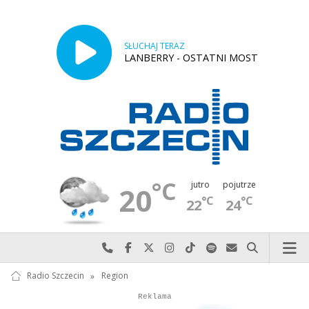
SŁUCHAJ TERAZ
LANBERRY - OSTATNI MOST
°C
jutro
pojutrze
20
°C
°C
22
24
Najlepiej po prostu do nas zadzwoń
Odwiedź nas na Facebook-u
Odwiedź nas na X
Odwiedź nas na Instagram-ie
Odwiedź nas na TikTok-u
Szukaj nas na Spotify
Wyślij do nas w
Szukaj
Radio Szczecin
»
Region
Autopromocja
Reklama