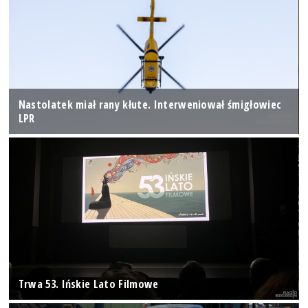
Nastolatek miał rany kłute. Interweniował śmigłowiec
LPR
Trwa 53. Ińskie Lato Filmowe