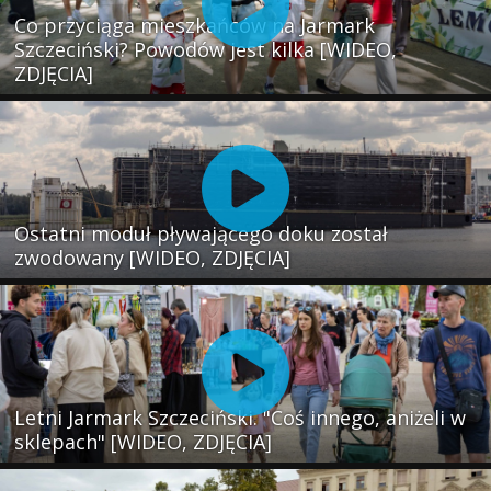
Co przyciąga mieszkańców na Jarmark
Szczeciński? Powodów jest kilka [WIDEO,
ZDJĘCIA]
Ostatni moduł pływającego doku został
zwodowany [WIDEO, ZDJĘCIA]
Letni Jarmark Szczeciński. "Coś innego, aniżeli w
sklepach" [WIDEO, ZDJĘCIA]