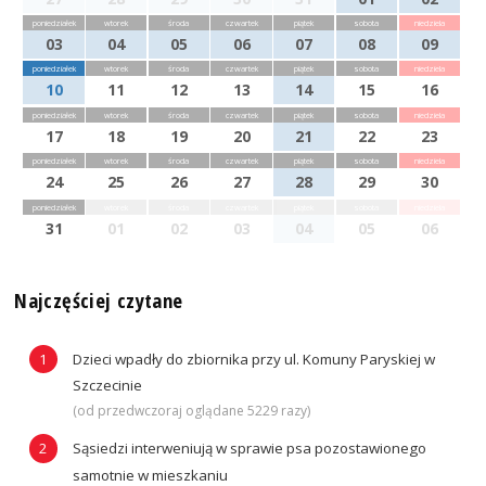
poniedziałek
wtorek
środa
czwartek
piątek
sobota
niedziela
03
04
05
06
07
08
09
poniedziałek
wtorek
środa
czwartek
piątek
sobota
niedziela
10
11
12
13
14
15
16
poniedziałek
wtorek
środa
czwartek
piątek
sobota
niedziela
17
18
19
20
21
22
23
poniedziałek
wtorek
środa
czwartek
piątek
sobota
niedziela
24
25
26
27
28
29
30
poniedziałek
wtorek
środa
czwartek
piątek
sobota
niedziela
31
01
02
03
04
05
06
Najczęściej czytane
Dzieci wpadły do zbiornika przy ul. Komuny Paryskiej w
Szczecinie
(od przedwczoraj oglądane 5229 razy)
Sąsiedzi interweniują w sprawie psa pozostawionego
samotnie w mieszkaniu