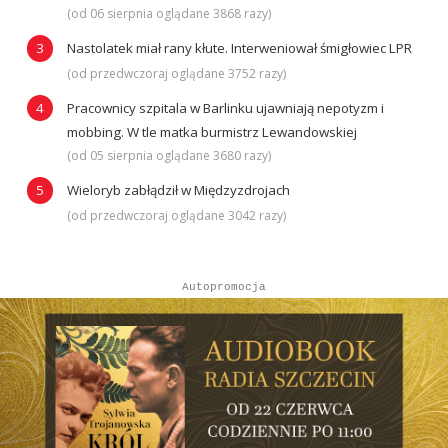
(od 06 sierpnia oglądane 3868 razy)
Nastolatek miał rany kłute. Interweniował śmigłowiec LPR
(od przedwczoraj oglądane 3752 razy)
Pracownicy szpitala w Barlinku ujawniają nepotyzm i
mobbing. W tle matka burmistrz Lewandowskiej
(od 05 sierpnia oglądane 3680 razy)
Wieloryb zabłądził w Międzyzdrojach
(od przedwczoraj oglądane 3042 razy)
Autopromocja