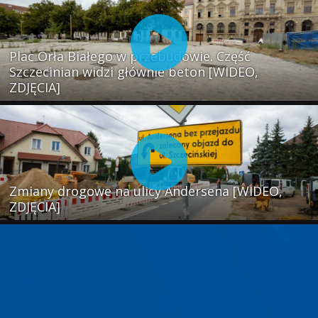
Plac Orła Białego w przebudowie. Część
Szczecinian widzi głównie beton [WIDEO,
ZDJĘCIA]
Zmiany drogowe na ulicy Andersena [WIDEO,
ZDJĘCIA]