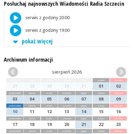
Posłuchaj najnowszych Wiadomości Radia Szczecin
serwis z godziny 20:00
serwis z godziny 19:00
pokaż więcej
Archiwum informacji
sierpień 2026
poniedziałek
wtorek
środa
czwartek
piątek
sobota
niedziela
27
28
29
30
31
01
02
poniedziałek
wtorek
środa
czwartek
piątek
sobota
niedziela
03
04
05
06
07
08
09
poniedziałek
wtorek
środa
czwartek
piątek
sobota
niedziela
10
11
12
13
14
15
16
poniedziałek
wtorek
środa
czwartek
piątek
sobota
niedziela
17
18
19
20
21
22
23
poniedziałek
wtorek
środa
czwartek
piątek
sobota
niedziela