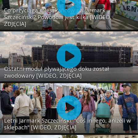
Co przyciąga mieszkańców na Jarmark
Szczeciński? Powodów jest kilka [WIDEO,
ZDJĘCIA]
Ostatni moduł pływającego doku został
zwodowany [WIDEO, ZDJĘCIA]
Letni Jarmark Szczeciński. "Coś innego, aniżeli w
sklepach" [WIDEO, ZDJĘCIA]