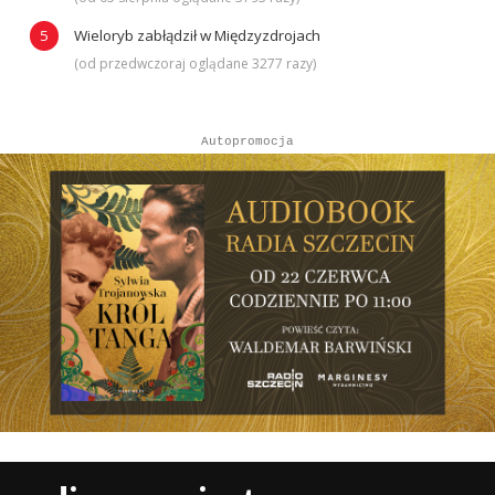
Wieloryb zabłądził w Międzyzdrojach
(od przedwczoraj oglądane 3277 razy)
Autopromocja