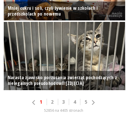
Mniej cukru i soli, czyli żywienie w szkołach i
przedszkolach po nowemu
Narasta zjawisko porzucania zwierząt pochodzących z
nielegalnych pseudohodowli [ZDJĘCIA]
1
2
3
4
5
52856 na 4405 stronach