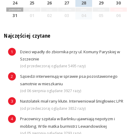
24
25
26
27
28
29
30
poniedziałek
wtorek
środa
czwartek
piątek
sobota
niedziela
31
01
02
03
04
05
06
Najczęściej czytane
Dzieci wpadły do zbiornika przy ul. Komuny Paryskiej w
Szczecinie
(od przedwczoraj oglądane 5495 razy)
Sąsiedzi interweniują w sprawie psa pozostawionego
samotnie w mieszkaniu
(od 06 sierpnia oglądane 3927 razy)
Nastolatek miał rany kłute. Interweniował śmigłowiec LPR
(od przedwczoraj oglądane 3852 razy)
Pracownicy szpitala w Barlinku ujawniają nepotyzm i
mobbing. W tle matka burmistrz Lewandowskiej
(od 05 sierpnia oglądane 3793 razy)