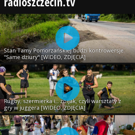
radioszczecin.tv
Stan Tamy Pomorzańskiej budzi kontrowersje.
"Same dziury" [WIDEO, ZDJĘCIA]
Rugby, szermierka i... zbijak, czyli warsztaty z
gry w juggera [WIDEO, ZDJĘCIA]