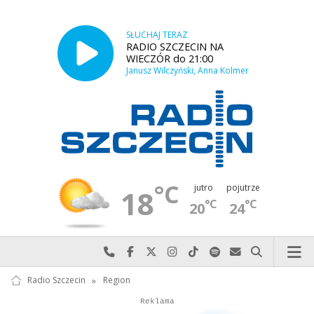
SŁUCHAJ TERAZ
RADIO SZCZECIN NA
WIECZÓR do 21:00
Janusz Wilczyński, Anna Kolmer
°C
jutro
pojutrze
18
°C
°C
20
24
Najlepiej po prostu do nas zadzwoń
Odwiedź nas na Facebook-u
Odwiedź nas na X
Odwiedź nas na Instagram-ie
Odwiedź nas na TikTok-u
Szukaj nas na Spotify
Wyślij do nas w
Szukaj
Radio Szczecin
»
Region
Autopromocja
Reklama