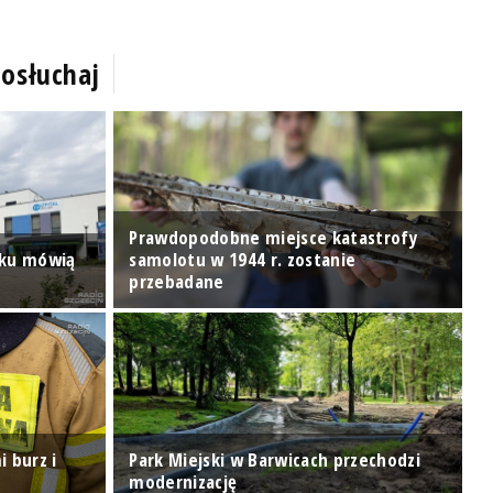
osłuchaj
Prawdopodobne miejsce katastrofy
nku mówią
samolotu w 1944 r. zostanie
W
przebadane
o
i burz i
Park Miejski w Barwicach przechodzi
P
modernizację
s