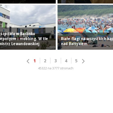
szpitala w Barlinku
nepotyzm i mobbing. W tle
Białe flagi na wszystkich ką
mistrz Lewandowskiej
nad Bałtykiem
1
2
3
4
5
45322 na 3777 stronach