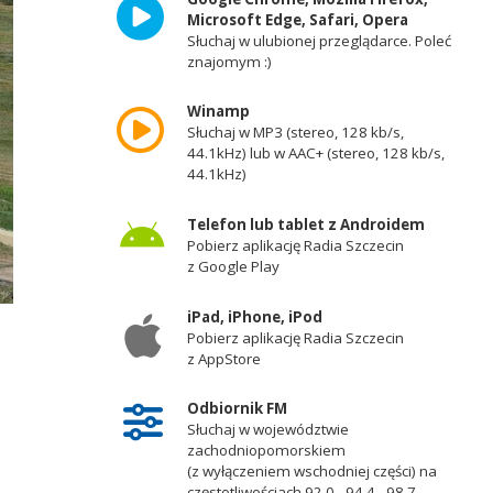
Microsoft Edge, Safari, Opera
Słuchaj w ulubionej przeglądarce. Poleć
znajomym :)
Winamp
Słuchaj w MP3 (stereo, 128 kb/s,
44.1kHz) lub w AAC+ (stereo, 128 kb/s,
44.1kHz)
Telefon lub tablet z Androidem
Pobierz aplikację Radia Szczecin
z Google Play
iPad, iPhone, iPod
Pobierz aplikację Radia Szczecin
z AppStore
Odbiornik FM
Słuchaj w województwie
zachodniopomorskiem
(z wyłączeniem wschodniej części) na
częstotliwościach 92,0 - 94,4 - 98,7 -