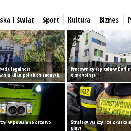
ska i świat
Sport
Kultura
Biznes
P
ada legalność
Pracownicy szpitala w Barli
ania kilku polickich radnych
o mobbingu
rzył w powalone drzewo
Strażacy walczyli ze skutkam
ulew