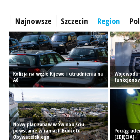
Najnowsze
Szczecin
Region
Pol
ę
Kolizja na węźle Kijewo i utrudnienia na
Wojewoda b
A6
funkcjonow
Nowy plac zabaw w Świnoujściu
powstanie w ramach Budżetu
Pociąg ude
Obywatelskiego
[ZDJĘCIA]