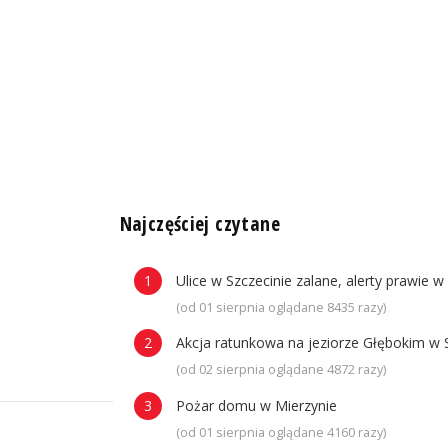
n
Najczęściej czytane
Ulice w Szczecinie zalane, alerty prawie w
(od 01 sierpnia oglądane 8435 razy)
Akcja ratunkowa na jeziorze Głębokim w 
(od 02 sierpnia oglądane 4872 razy)
Pożar domu w Mierzynie
(od 01 sierpnia oglądane 4160 razy)