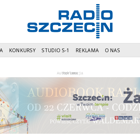
A
KONKURSY
STUDIO S-1
REKLAMA
O NAS
Autopromocja
Autopromocja
Reklama