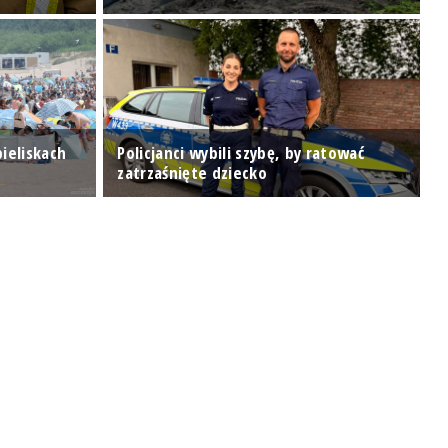
pieliskach
Policjanci wybili szybę, by ratować
R
zatrzaśnięte dziecko
p