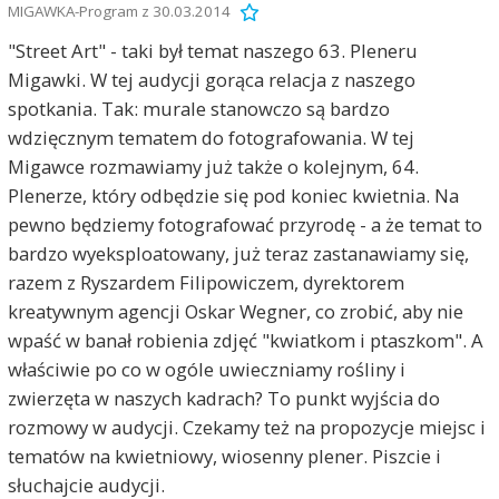
MIGAWKA-Program z 30.03.2014
"Street Art" - taki był temat naszego 63. Pleneru
Migawki. W tej audycji gorąca relacja z naszego
spotkania. Tak: murale stanowczo są bardzo
wdzięcznym tematem do fotografowania. W tej
Migawce rozmawiamy już także o kolejnym, 64.
Plenerze, który odbędzie się pod koniec kwietnia. Na
pewno będziemy fotografować przyrodę - a że temat to
bardzo wyeksploatowany, już teraz zastanawiamy się,
razem z Ryszardem Filipowiczem, dyrektorem
kreatywnym agencji Oskar Wegner, co zrobić, aby nie
wpaść w banał robienia zdjęć "kwiatkom i ptaszkom". A
właściwie po co w ogóle uwieczniamy rośliny i
zwierzęta w naszych kadrach? To punkt wyjścia do
rozmowy w audycji. Czekamy też na propozycje miejsc i
tematów na kwietniowy, wiosenny plener. Piszcie i
słuchajcie audycji.