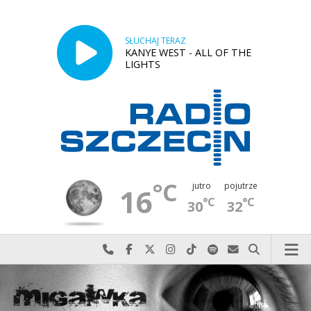
SŁUCHAJ TERAZ
KANYE WEST - ALL OF THE
LIGHTS
°C
jutro
pojutrze
16
°C
°C
30
32
Najlepiej po prostu do nas zadzwoń
Odwiedź nas na Facebook-u
Odwiedź nas na X
Odwiedź nas na Instagram-ie
Odwiedź nas na TikTok-u
Szukaj nas na Spotify
Wyślij do nas w
Szukaj