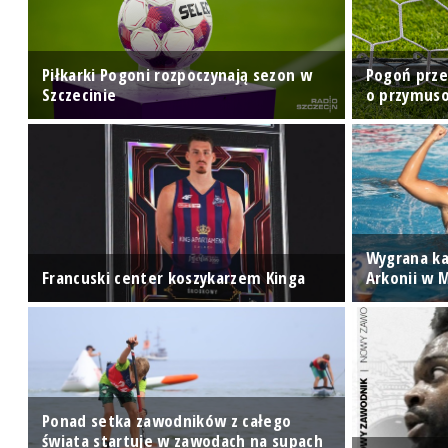
Piłkarki Pogoni rozpoczynają sezon w
Pogoń prze
Szczecinie
o przymuso
u
Wygrana ka
Francuski center koszykarzem Kinga
Arkonii w 
Ponad setka zawodników z całego
e
świata startuje w zawodach na supach