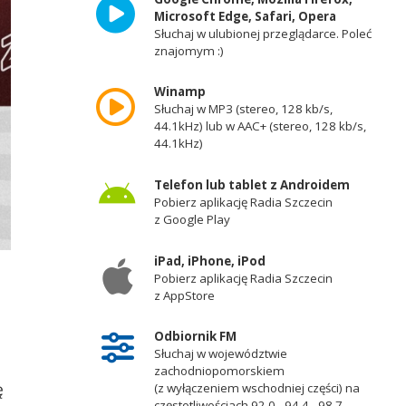
Microsoft Edge, Safari, Opera
Słuchaj w ulubionej przeglądarce. Poleć
znajomym :)
Winamp
Słuchaj w MP3 (stereo, 128 kb/s,
44.1kHz) lub w AAC+ (stereo, 128 kb/s,
44.1kHz)
Telefon lub tablet z Androidem
Pobierz aplikację Radia Szczecin
z Google Play
iPad, iPhone, iPod
Pobierz aplikację Radia Szczecin
z AppStore
Odbiornik FM
Słuchaj w województwie
zachodniopomorskiem
ę
(z wyłączeniem wschodniej części) na
częstotliwościach 92,0 - 94,4 - 98,7 -