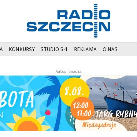
A
KONKURSY
STUDIO S-1
REKLAMA
O NAS
Autopromocja
Autopromocja
Reklama