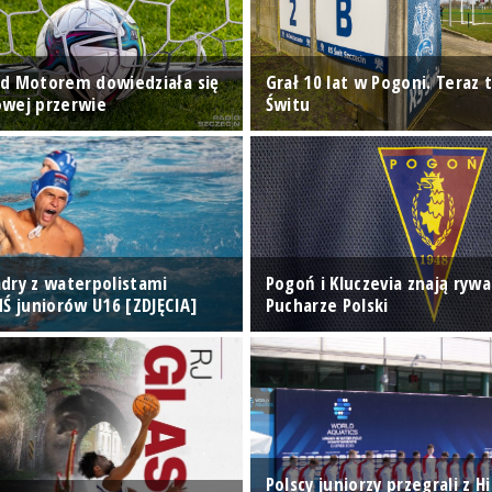
d Motorem dowiedziała się
Grał 10 lat w Pogoni. Teraz t
wej przerwie
Świtu
dry z waterpolistami
Pogoń i Kluczevia znają rywa
MŚ juniorów U16 [ZDJĘCIA]
Pucharze Polski
Polscy juniorzy przegrali z H