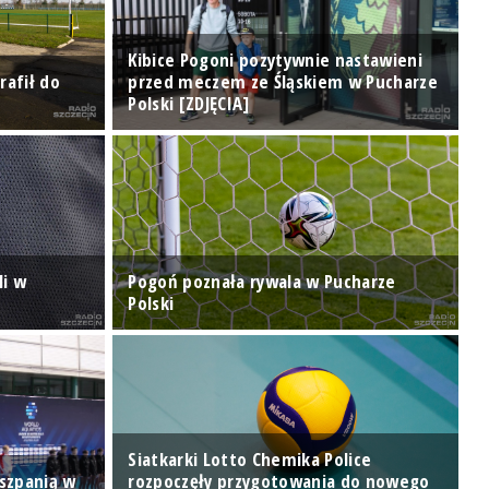
Kibice Pogoni pozytywnie nastawieni
rafił do
przed meczem ze Śląskiem w Pucharze
Polski [ZDJĘCIA]
R
li w
Pogoń poznała rywala w Pucharze
Polski
Z
Siatkarki Lotto Chemika Police
iszpanią w
rozpoczęły przygotowania do nowego
Z