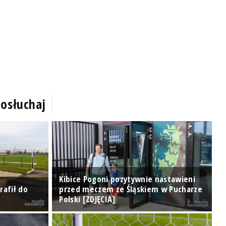
osłuchaj
Kibice Pogoni pozytywnie nastawieni
rafił do
przed meczem ze Śląskiem w Pucharze
Polski [ZDJĘCIA]
R