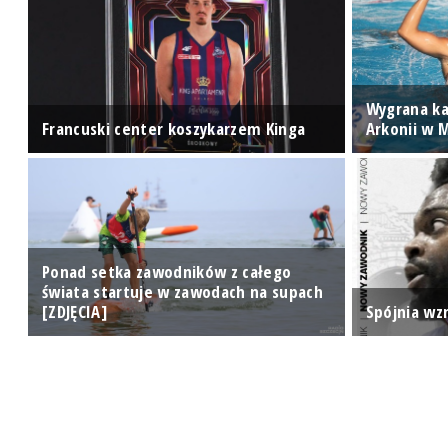
u
Wygrana ka
Francuski center koszykarzem Kinga
Arkonii w 
Ponad setka zawodników z całego
e
świata startuje w zawodach na supach
[ZDJĘCIA]
Spójnia wz