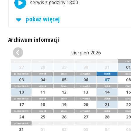
serwis z godziny 18:00
pokaż więcej
Archiwum informacji
sierpień 2026
poniedziałek
wtorek
środa
czwartek
piątek
sobot
27
28
29
30
31
01
poniedziałek
wtorek
środa
czwartek
piątek
sobot
03
04
05
06
07
08
poniedziałek
wtorek
środa
czwartek
piątek
sobot
10
11
12
13
14
15
poniedziałek
wtorek
środa
czwartek
piątek
sobot
17
18
19
20
21
22
poniedziałek
wtorek
środa
czwartek
piątek
sobot
24
25
26
27
28
29
poniedziałek
wtorek
środa
czwartek
piątek
sobot
31
01
02
03
04
05