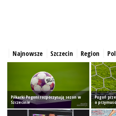
Najnowsze
Szczecin
Region
Pol
Piłkarki Pogoni rozpoczynają sezon w
Pogoń prze
Szczecinie
o przymuso