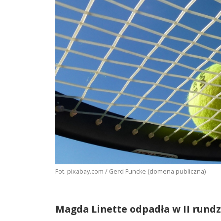
Fot. pixabay.com / Gerd Funcke (domena publiczna)
Magda Linette odpadła w II rund