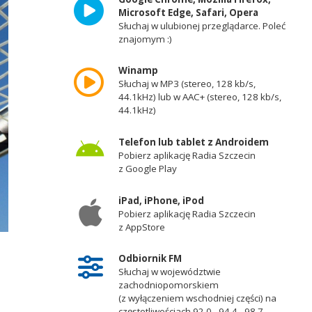
Microsoft Edge, Safari, Opera
Słuchaj w ulubionej przeglądarce. Poleć
znajomym :)
Winamp
Słuchaj w MP3 (stereo, 128 kb/s,
44.1kHz) lub w AAC+ (stereo, 128 kb/s,
44.1kHz)
Telefon lub tablet z Androidem
Pobierz aplikację Radia Szczecin
z Google Play
iPad, iPhone, iPod
Pobierz aplikację Radia Szczecin
z AppStore
Odbiornik FM
Słuchaj w województwie
zachodniopomorskiem
(z wyłączeniem wschodniej części) na
częstotliwościach 92,0 - 94,4 - 98,7 -