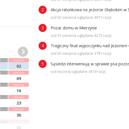
Akcja ratunkowa na jeziorze Głębokim w 
(od 02 sierpnia oglądane 4971 razy)
Pożar domu w Mierzynie
(od 01 sierpnia oglądane 4273 razy)
Tragiczny finał wypoczynku nad Jeziorem 
(od 03 sierpnia oglądane 3781 razy)
a
niedziela
Sąsiedzi interweniują w sprawie psa poz
02
(od wczoraj oglądane 3619 razy)
a
niedziela
09
a
niedziela
16
a
niedziela
23
a
niedziela
30
a
niedziela
06