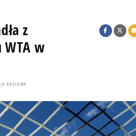
dła z
ju WTA w
CJA RADIOWA