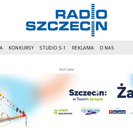
A
KONKURSY
STUDIO S-1
REKLAMA
O NAS
Autopromocja
Autopromocja
Reklama