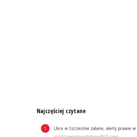
n
Najczęściej czytane
Ulice w Szczecinie zalane, alerty prawie w
(od 01 sierpnia oglądane 8531 razy)