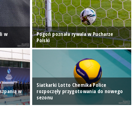
li w
Pogoń poznała rywala w Pucharze
Polski
Z
Siatkarki Lotto Chemika Police
iszpanią w
rozpoczęły przygotowania do nowego
Z
sezonu
d