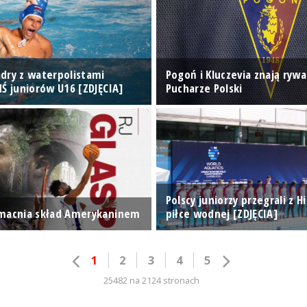
dry z waterpolistami
Pogoń i Kluczevia znają rywa
MŚ juniorów U16 [ZDJĘCIA]
Pucharze Polski
Polscy juniorzy przegrali z H
macnia skład Amerykaninem
piłce wodnej [ZDJĘCIA]
1
2
3
4
5
25482 na 2124 stronach