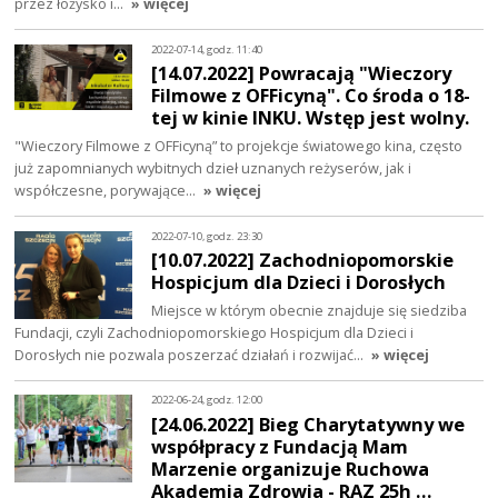
przez łożysko i…
» więcej
2022-07-14, godz. 11:40
[14.07.2022] Powracają "Wieczory
Filmowe z OFFicyną". Co środa o 18-
tej w kinie INKU. Wstęp jest wolny.
"Wieczory Filmowe z OFFicyną” to projekcje światowego kina, często
już zapomnianych wybitnych dzieł uznanych reżyserów, jak i
współczesne, porywające…
» więcej
2022-07-10, godz. 23:30
[10.07.2022] Zachodniopomorskie
Hospicjum dla Dzieci i Dorosłych
Miejsce w którym obecnie znajduje się siedziba
Fundacji, czyli Zachodniopomorskiego Hospicjum dla Dzieci i
Dorosłych nie pozwala poszerzać działań i rozwijać…
» więcej
2022-06-24, godz. 12:00
[24.06.2022] Bieg Charytatywny we
współpracy z Fundacją Mam
Marzenie organizuje Ruchowa
Akademia Zdrowia - RAZ 25h …