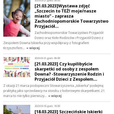
2023-03-21, godz. 06:00
[21.03.2023]Wystawa zdjęć
„Szczecin to TEŻ! moje/nasze
miasto” - zaprasza
Zachodniopomorskie Towarzystwo
Przyjaciół…
Zachodniopomorskie Towarzystwo Przyjaciół
Dzieci oraz Koło Rodziców i Przyjaciół Dzieci z
Zespołem Downa Iskierka przy współpracy z fotografem
Krzysztofem…
» więcej
2023-03-21, godz. 06:00
[21.03.2023] Czy kupilibyście
skarpetki od osoby z zespołem
Downa? -Stowarzyszenie Rodzin i
Przyjaciół Dzieci z Zespołem…
Z okazji 21 marca podopieczni Stowarzyszenia „Iskierka” podejmą
praktykę jako sprzedawcy na stoisku z kolorowymi skarpetkami. 21
marca to nie tylko pierwszy…
» więcej
2023-03-18, godz. 18:00
[18.03.2023] Szczecińskie Iskierki