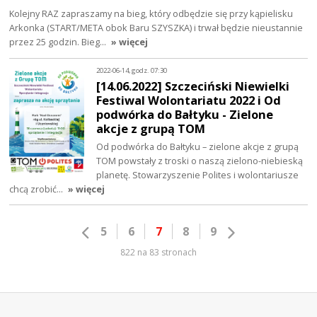
Kolejny RAZ zapraszamy na bieg, który odbędzie się przy kąpielisku
Arkonka (START/META obok Baru SZYSZKA) i trwał będzie nieustannie
przez 25 godzin. Bieg…
» więcej
2022-06-14, godz. 07:30
[14.06.2022] Szczeciński Niewielki
Festiwal Wolontariatu 2022 i Od
podwórka do Bałtyku - Zielone
akcje z grupą TOM
Od podwórka do Bałtyku – zielone akcje z grupą
TOM powstały z troski o naszą zielono-niebieską
planetę. Stowarzyszenie Polites i wolontariusze
chcą zrobić…
» więcej
5
6
7
8
9
822 na 83 stronach