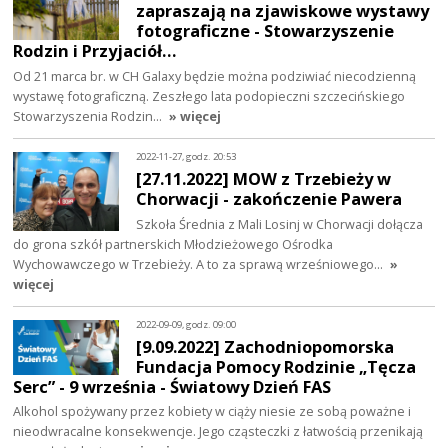
zapraszają na zjawiskowe wystawy
fotograficzne - Stowarzyszenie
Rodzin i Przyjaciół…
Od 21 marca br. w CH Galaxy będzie można podziwiać niecodzienną
wystawę fotograficzną. Zeszłego lata podopieczni szczecińskiego
Stowarzyszenia Rodzin…
» więcej
2022-11-27, godz. 20:53
[27.11.2022] MOW z Trzebieży w
Chorwacji - zakończenie Pawera
Szkoła Średnia z Mali Losinj w Chorwacji dołącza
do grona szkół partnerskich Młodzieżowego Ośrodka
Wychowawczego w Trzebieży. A to za sprawą wrześniowego…
»
więcej
2022-09-09, godz. 09:00
[9.09.2022] Zachodniopomorska
Fundacja Pomocy Rodzinie „Tęcza
Serc” - 9 września - Światowy Dzień FAS
Alkohol spożywany przez kobiety w ciąży niesie ze sobą poważne i
nieodwracalne konsekwencje. Jego cząsteczki z łatwością przenikają