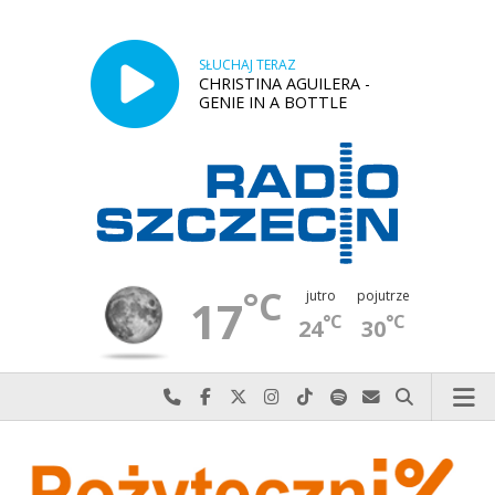
SŁUCHAJ TERAZ
CHRISTINA AGUILERA -
GENIE IN A BOTTLE
°C
jutro
pojutrze
17
°C
°C
24
30
Najlepiej po prostu do nas zadzwoń
Odwiedź nas na Facebook-u
Odwiedź nas na X
Odwiedź nas na Instagram-ie
Odwiedź nas na TikTok-u
Szukaj nas na Spotify
Wyślij do nas w
Szukaj