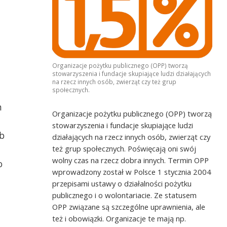
gniew Witkowski PSONI
Mamy z Koła Rodziców i Przyjaciół Dzieci z
e budowa mieszkań
Zespołem Downa TPD z wizytą w PSONI K
w Policach
Organizacje pożytku publicznego (OPP) tworzą
stowarzyszenia i fundacje skupiające ludzi działających
na rzecz innych osób, zwierząt czy też grup
społecznych.
n
Organizacje pożytku publicznego (OPP) tworzą
stowarzyszenia i fundacje skupiające ludzi
b
działających na rzecz innych osób, zwierząt czy
też grup społecznych. Poświęcają oni swój
wolny czas na rzecz dobra innych. Termin OPP
o
wprowadzony został w Polsce 1 stycznia 2004
przepisami ustawy o działalności pożytku
publicznego i o wolontariacie. Ze statusem
OPP związane są szczególne uprawnienia, ale
też i obowiązki. Organizacje te mają np.