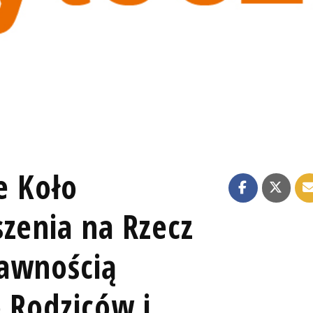
e Koło
zenia na Rzecz
rawnością
o Rodziców i