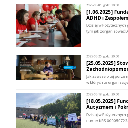
2025-06-01, godz. 20:00
[1.06.2025] Fund
ADHD i Zespołem
Dzisiaj w Pożytecznyc
tym jak zorganizować 
2025-05-25, godz. 20:00
[25.05.2025] Sto
Zachodniopomors
Jak zawsze o tej porze
w których te organizacje
2025-05-18, godz. 20:00
[18.05.2025] Fun
Autyzmem i Pok
Dzisiaj w Pożytecznych 
numer KRS 0000507234, 