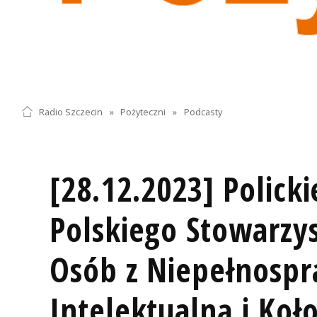
Radio Szczecin
»
Pożyteczni
»
Podcasty
[28.12.2023] Policki
Polskiego Stowarzys
Osób z Niepełnosp
Intelektualną i Koł