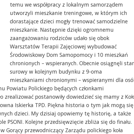
my z Koła Rodziców i Przyjaciół Dzieci z
Zdzisław Gorący i Zbi
temu we współpracy z lokalnym samorządem
społem Downa TPD z wizytą w PSONI Koło
Koło w Policach, w tl
utworzyli mieszkanie treningowe, w którym ich
Policach
chronionych
dorastające dzieci mogły trenować samodzielne
mieszkanie. Następnie dzięki ogromnemu
zaangażowaniu rodziców udało się obok
Warsztatów Terapii Zajęciowej wybudować
Środowiskowy Dom Samopomocy i 10 mieszkań
chronionych – wspieranych. Obecnie osiągnęli sta
surowy w kolejnym budynku z 9-oma
mieszkaniami chronionymi – wspieranymi dla osó
enu Powiatu Polickiego będących członkami
ło zrealizować postanowiły dowiedzieć się mamy z Koł
Downa Iskierka TPD. Piękna historia o tym jak mogą się
nych dzieci. My dzisiaj opowiemy tę historię, a także
 PSONI. Kolejne przedsięwzięcie zbliża się do finału.
w Gorący przewodniczący Zarządu polickiego koła