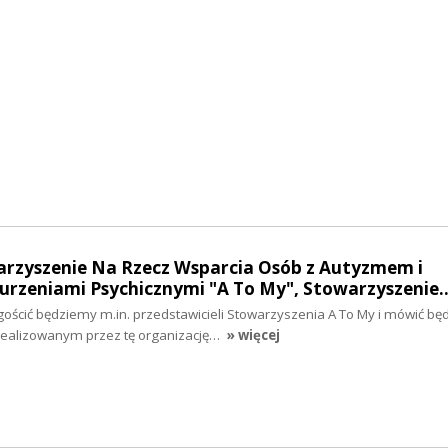
warzyszenie Na Rzecz Wsparcia Osób z Autyzmem i
rzeniami Psychicznymi "A To My", Stowarzyszenie
gościć będziemy m.in. przedstawicieli Stowarzyszenia A To My i mówić b
realizowanym przez tę organizację…
» więcej