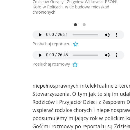
iół Dzieci z
Zdzisław Gorący i Zbigniew Witkowski PSONI
Ma
ą w PSONI Koło
Koło w Policach, w tle budowa mieszkań
Ze
chronionych
w 
Posłuchaj reportażu
Posłuchaj rozmowy
niepełnosprawnych intelektualnie z ter
Stowarzyszenia. O tym jak to się im uda
Rodziców i Przyjaciół Dzieci z Zespołem 
wspierać rodzice chorych i niepełnospraw
podsumujemy mijający rok w polickim kole
Gośćmi rozmowy po reportażu są Zdzisła