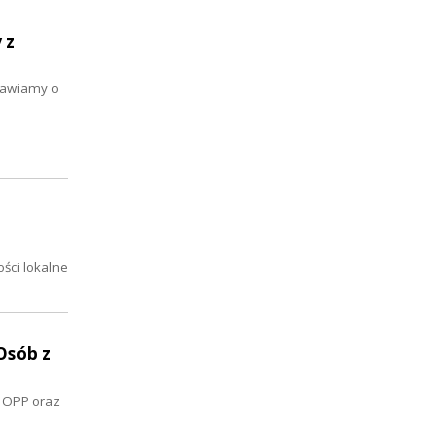
 z
mawiamy o
ści lokalne
Osób z
s OPP oraz