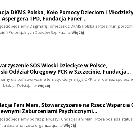
acja DKMS Polska, Koło Pomocy Dzieciom i Młodzieży
 Aspergera TPD, Fundacja Funer…
h gościć będziemy Dagmarę Tomeczek z DKMS Polska z którą m.in. poroz
Dzień Potencjalnych Dawców Szpiku…
» więcej
warzyszenie SOS Wioski Dziecięce w Polsce,
ki Oddział Okręgowy PCK w Szczecinie, Fundacja…
 mamy dla państwa ważne tematy, którymi żyją OPP, ale również społeczno
 działają. Dzisiaj…
» więcej
dacja Fani Mani, Stowarzyszenie na Rzecz Wsparcia 
rewnymi Zaburzeniami Psychicznymi…
gościć będziemy po raz pierwszy Fundację Fani Mani, która posiada statu
a działa na rzecz organizacji…
» więcej