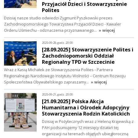
Przyjaciół Dzieci i Stowarzyszenie
Polites
Dzisiaj nasze studio odwiedzi Zygmunt Pyszkowski prezes
Zachodniopomorskiego Towarzystwa Przyjaciół Dzieci - Kawaler
Orderu Uśmiechu - odznaczenia przyznawanego…
» więcej
2025-09-28, godz. 20:00
[28.09.2025] Stowarzyszenie Polites i
Zachodniopomorski Oddział
Regionalny TPD w Szczecinie
Wraz z Kasią Michałek ze Stowarzyszenia Polites - Partnera
Regionalnego Narodowego Instytutu Wolności – Centrum Rozwoju
Społeczeństwa Obywatelskiego zapraszamy…
» więcej
2025-09-21, godz. 20:00
[21.09.2025] Polska Akcja
Humanitarna i Ośrodek Adopcyjny
Stowarzyszenia Rodzin Katolickich
Dzisiaj w Pożytecznych wraz z Heleną Krajewską z
PAH podsumujemy 12 miesięcy działań tej
organizacji na terenach objętych ubiegłoroczną