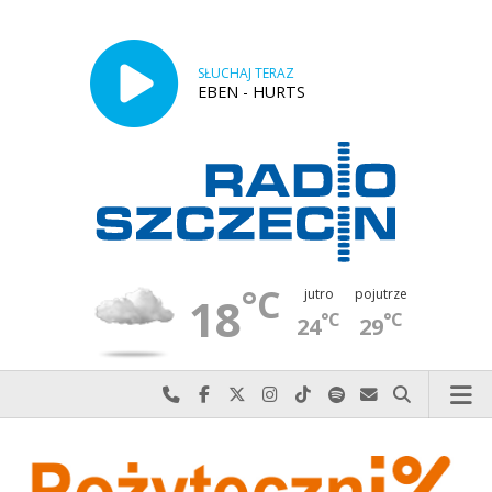
SŁUCHAJ TERAZ
EBEN - HURTS
°C
jutro
pojutrze
18
°C
°C
24
29
Najlepiej po prostu do nas zadzwoń
Odwiedź nas na Facebook-u
Odwiedź nas na X
Odwiedź nas na Instagram-ie
Odwiedź nas na TikTok-u
Szukaj nas na Spotify
Wyślij do nas w
Szukaj