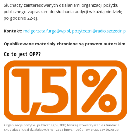
Słuchaczy zainteresowanych działaniami organizacji pożytku
publicznego zapraszam do słuchania audycji w każdą niedzielę
po godzinie 22-ej.
Kontakt:
malgorzata.furga@wp.pl
,
pozyteczni@radio.szczecin.pl
Opublikowane materiały chronione są prawem autorskim.
Co to jest OPP?
Organizacje pożytku publicznego (OPP) tworzą stowarzyszenia i fundacje
skupiające ludzi działających na rzecz innych osób, zwierząt czy też grup