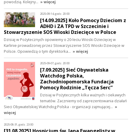
powodzią. Kolejny…
» więcej
2025-09-14, godz. 20:00
[14.09.2025] Koło Pomocy Dzieciom z
ADHD i ZA TPD w Szczecinie i
Stowarzyszenie SOS Wioski Dziecięce w Polsce
Dzisiaj w Pożytecznych opowiemy o 20-leciu Wioski Dziecięcej w
Karlinie prowadzonej przez Stowarzyszenie SOS Wioski Dziecięce w
Polsce. Opowiedzą o tym dyrektorka…
» więcej
2025-09-07, godz. 20:00
[7.09.2025] Sieć Obywatelska
Watchdog Polska,
Zachodniopomorska Fundacja
Pomocy Rodzinie „Tęcza Serc”
Dzisiaj w Pożytecznych kilka ważnych i ciekawych
tematów. Zaczniemy od zaprezentowania działań
Sieci Obywatelskiej Watchdog Polska - organizacji zajmującej…
»
więcej
2025-08-31, godz. 23:00
[31.08.2025] Hospicjum św. Jana Ewangelisty w