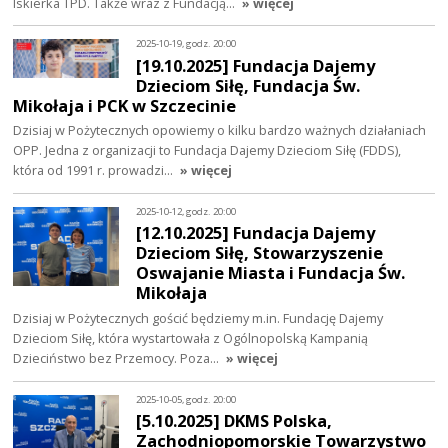
Iskierka TPD. Także wraz z Fundacją…
» więcej
2025-10-19, godz. 20:00
[19.10.2025] Fundacja Dajemy
Dzieciom Siłę, Fundacja Św.
Mikołaja i PCK w Szczecinie
Dzisiaj w Pożytecznych opowiemy o kilku bardzo ważnych działaniach
OPP. Jedna z organizacji to Fundacja Dajemy Dzieciom Siłę (FDDS),
która od 1991 r. prowadzi…
» więcej
2025-10-12, godz. 20:00
[12.10.2025] Fundacja Dajemy
Dzieciom Siłę, Stowarzyszenie
Oswajanie Miasta i Fundacja Św.
Mikołaja
Dzisiaj w Pożytecznych gościć będziemy m.in. Fundację Dajemy
Dzieciom Siłę, która wystartowała z Ogólnopolską Kampanią
Dzieciństwo bez Przemocy. Poza…
» więcej
2025-10-05, godz. 20:00
[5.10.2025] DKMS Polska,
Zachodniopomorskie Towarzystwo