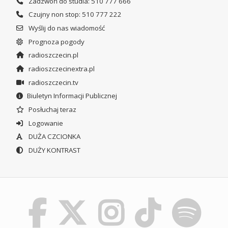
Zadzwoń do studia: 510 777 666
Czujny non stop: 510 777 222
Wyślij do nas wiadomość
Prognoza pogody
radioszczecin.pl
radioszczecinextra.pl
radioszczecin.tv
Biuletyn Informacji Publicznej
Posłuchaj teraz
Logowanie
DUŻA CZCIONKA
DUŻY KONTRAST