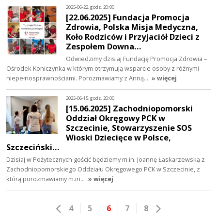
2025-06-22, godz. 20:00
[22.06.2025] Fundacja Promocja
Zdrowia, Polska Misja Medyczna,
Koło Rodziców i Przyjaciół Dzieci z
Zespołem Downa…
Odwiedzimy dzisiaj Fundację Promocja Zdrowia –
Ośrodek Koniczynka w którym otrzymują wsparcie osoby z różnymi
niepełnosprawnościami. Porozmawiamy z Anną…
» więcej
2025-06-15, godz. 20:00
[15.06.2025] Zachodniopomorski
Oddział Okręgowy PCK w
Szczecinie, Stowarzyszenie SOS
Wioski Dziecięce w Polsce,
Szczeciński…
Dzisiaj w Pożytecznych gościć będziemy m.in. Joannę Łaskarzewską z
Zachodniopomorskiego Oddziału Okręgowego PCK w Szczecinie, z
którą porozmawiamy m.in…
» więcej
4
5
6
7
8