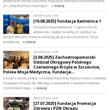
podpisanie Umowy użyczenia dotyczącej inwestycji infrastrukturalnej
pn. „Wspólny Dom Hospicyjny”…
» więcej
2025-08-10, godz. 23:00
[10.08.2025] Fundacja Kamienica 1
Dzisiaj Fundacja Kamienica 1 zaprosi nas do
aktywności. Zwykle możemy ich spotkać na
Jasnych Błoniach, kiedy to pokazują jak gra się w Roundnet. Teraz
powiększą…
» więcej
2025-08-03, godz. 23:00
[3.08.2025] Zachodniopomorski
Oddział Okręgowy Polskiego
Czerwonego Krzyża w Szczecinie,
Polska Misja Medyczna, Fundacja…
Dzisiaj w naszej audycji rozmawiać będziemy między innymi o ciekawej
inicjatywie Fundacji Św. Mikołaja, a mianowicie o Akademii Liderów.
Uczestnikami tego…
» więcej
2025-07-27, godz. 23:00
[27.07.2025] Fundacja Promocja
Zdrowia i PZN Okręgu