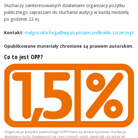
Słuchaczy zainteresowanych działaniami organizacji pożytku
publicznego zapraszam do słuchania audycji w każdą niedzielę
po godzinie 22-ej.
Kontakt:
malgorzata.furga@wp.pl
,
pozyteczni@radio.szczecin.pl
Opublikowane materiały chronione są prawem autorskim.
Co to jest OPP?
Organizacje pożytku publicznego (OPP) tworzą stowarzyszenia i fundacje
skupiające ludzi działających na rzecz innych osób, zwierząt czy też grup