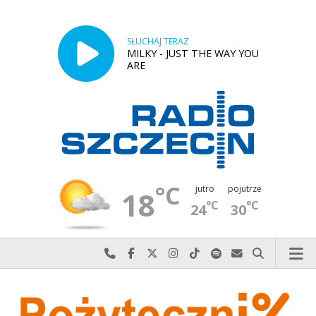
SŁUCHAJ TERAZ
MILKY - JUST THE WAY YOU
ARE
°C
jutro
pojutrze
18
°C
°C
24
30
Najlepiej po prostu do nas zadzwoń
Odwiedź nas na Facebook-u
Odwiedź nas na X
Odwiedź nas na Instagram-ie
Odwiedź nas na TikTok-u
Szukaj nas na Spotify
Wyślij do nas w
Szukaj