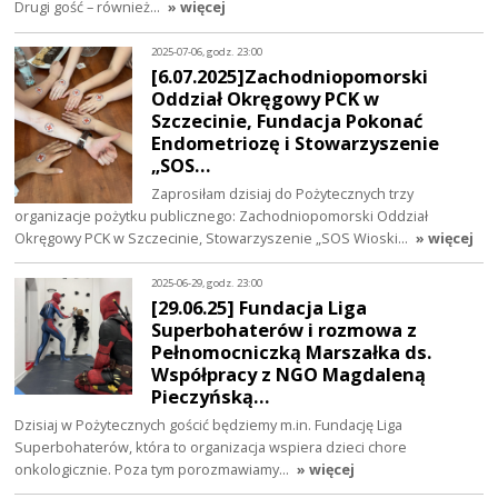
Drugi gość – również…
» więcej
2025-07-06, godz. 23:00
[6.07.2025]Zachodniopomorski
Oddział Okręgowy PCK w
Szczecinie, Fundacja Pokonać
Endometriozę i Stowarzyszenie
„SOS…
Zaprosiłam dzisiaj do Pożytecznych trzy
organizacje pożytku publicznego: Zachodniopomorski Oddział
Okręgowy PCK w Szczecinie, Stowarzyszenie „SOS Wioski…
» więcej
2025-06-29, godz. 23:00
[29.06.25] Fundacja Liga
Superbohaterów i rozmowa z
Pełnomocniczką Marszałka ds.
Współpracy z NGO Magdaleną
Pieczyńską…
Dzisiaj w Pożytecznych gościć będziemy m.in. Fundację Liga
Superbohaterów, która to organizacja wspiera dzieci chore
onkologicznie. Poza tym porozmawiamy…
» więcej