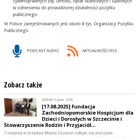
cywilnoprawnych (np. umów), opłat skarbowych i sądowych
w odniesieniu do prowadzonej działalności pożytku
publicznego.
W Polsce zarejestrowanych jest około 8 tys. Organizacji Pożytku
Publicznego.
PODCAST AUDIO
AKTUALNOŚCI RSS
Zobacz także
2025-08-17, godz. 23:00
[17.08.2025] Fundacja
Zachodniopomorskie Hospicjum dla
Dzieci i Dorosłych w Szczecinie i
Stowarzyszenie Rodzin i Przyjaciół…
7 sierpnia w Urzędzie Miasta Szczecin odbyło się uroczyste