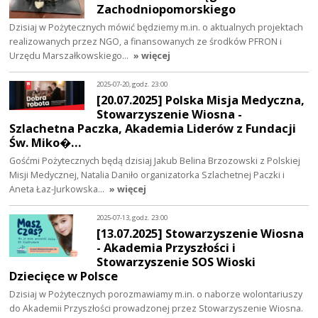
Zachodniopomorskiego
Dzisiaj w Pożytecznych mówić będziemy m.in. o aktualnych projektach
realizowanych przez NGO, a finansowanych ze środków PFRON i
Urzędu Marszałkowskiego…
» więcej
2025-07-20, godz. 23:00
[20.07.2025] Polska Misja Medyczna,
Stowarzyszenie Wiosna -
Szlachetna Paczka, Akademia Liderów z Fundacji
Św. Miko�…
Gośćmi Pożytecznych będą dzisiaj Jakub Belina Brzozowski z Polskiej
Misji Medycznej, Natalia Daniło organizatorka Szlachetnej Paczki i
Aneta Łaz-Jurkowska…
» więcej
2025-07-13, godz. 23:00
[13.07.2025] Stowarzyszenie Wiosna
- Akademia Przyszłości i
Stowarzyszenie SOS Wioski
Dziecięce w Polsce
Dzisiaj w Pożytecznych porozmawiamy m.in. o naborze wolontariuszy
do Akademii Przyszłości prowadzonej przez Stowarzyszenie Wiosna.