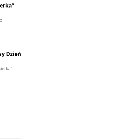
ierka”
 z
wy Dzień
kierka”