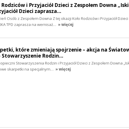
o Rodziców i Przyjaciół Dzieci z Zespołem Downa „Isk
yjaciół Dzieci zaprasza…
eń Osób z Zespołem Downa Z tej okazji Koło Rodziców i Przyjaciół Dzieci
RKA TPD zaprasza na wernisaż…
» więcej
rpetki, które zmieniają spojrzenie – akcja na Świato
- Stowarzyszenie Rodzin…
odopieczni Stowarzyszenia Rodzin i Przyjaciół Dzieci z Zespołem Downa „Is
owe skarpetki na specjalnym…
» więcej