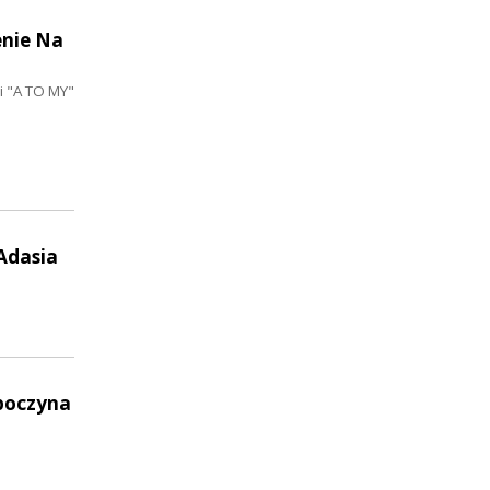
enie Na
 "A TO MY"
 Adasia
zpoczyna