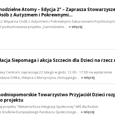
modzielne Atomy – Edycja 2" – Zaprasza Stowarzysz
Osób z Autyzmem i Pokrewnymi…
cz Wsparcia Osób z Autyzmem i Pokrewnymi Zaburzeniami Psychicznymi
ść podsumowania projektu „Samodzielne…
» więcej
dacja Siepomaga i akcja Szczecin dla Dzieci na rzecz
alaxy Centrum zapraszają 22 lutego w godz. 12.00 - 17.00 na wydarzenie
Adasia Orlika, chłopca z Morzyczyna, chorującego…
» więcej
chodniopomorskie Towarzystwo Przyjaciół Dzieci ro
o projektu
ję projektu "Metamorfoza Integracji Społecznej" MIŚ dla Rodzin
e środków Europejskiego Funduszu Społecznego…
» więcej