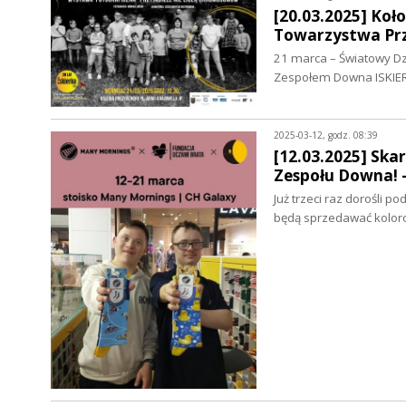
[20.03.2025] Koł
Towarzystwa Prz
21 marca – Światowy Dzi
Zespołem Downa ISKIE
2025-03-12, godz. 08:39
[12.03.2025] Ska
Zespołu Downa! 
Już trzeci raz dorośli p
będą sprzedawać kolor