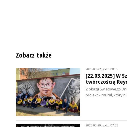
Zobacz także
2025-03-22, godz. 08:05
[22.03.2025] W S
twórczością Reym
Z okazji Światowego Dn
projekt – mural, który 
2025-03-20, godz. 07:35