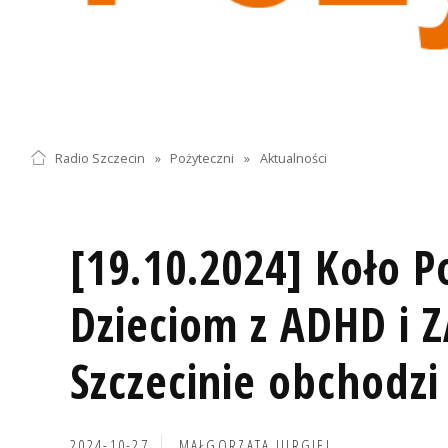
Radio Szczecin
»
Pożyteczni
»
Aktualności
[19.10.2024] Koło 
Dzieciom z ADHD i 
Szczecinie obchodzi
2024-10-27
MAŁGORZATA JURGIEL