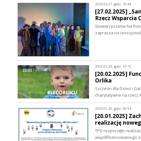
2025-02-27, godz. 10:44
[27.02.2025] „Sa
Rzecz Wsparcia 
Stowarzyszenie Na Rze
zaprasza na uroczysto
2025-02-20, godz. 15:15
[20.02.2025] Fun
Orlika
Szczecin dla Dzieci i G
charytatywne na rzecz 
2025-01-20, godz. 09:54
[20.01.2025] Za
realizację noweg
TPD rozpoczęło realizac
współfinansowanego z