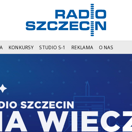
A
KONKURSY
STUDIO S-1
REKLAMA
O NAS