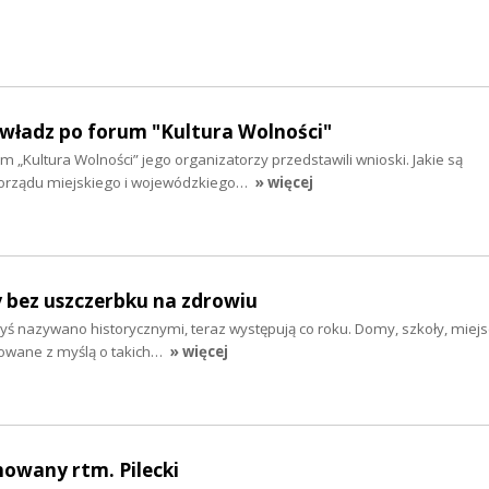
 władz po forum "Kultura Wolności"
m „Kultura Wolności” jego organizatorzy przedstawili wnioski. Jakie są
rządu miejskiego i wojewódzkiego…
» więcej
y bez uszczerbku na zdrowiu
dyś nazywano historycznymi, teraz występują co roku. Domy, szkoły, miej
dowane z myślą o takich…
» więcej
howany rtm. Pilecki