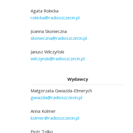
Agata Rokicka
rokicka@radioszczecin.pl
Joanna Skonieczna
skonieczna@radioszczecin.pl
Janusz Wilczyński
wilczynski@radioszczecin.pl
Wydawcy
Małgorzata Gwiazda-Elmerych
gwiazda@radioszczecin.pl
Anna Kolmer
kolmer@radioszczecin.pl
Piotr Tolko