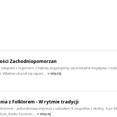
mości Zachodniopomorzan
 związani z regionem. Chętniej angażujemy się w lokalne inicjatywy i rzad
 Właśnie ukazał się raport…
» więcej
nia z Folklorem - W rytmie tradycji
ż skromne – jednodniowa impreza z udziałem 8 zespołów z okolicy. A po 46
 Dziś „Radio Szczecin…
» więcej