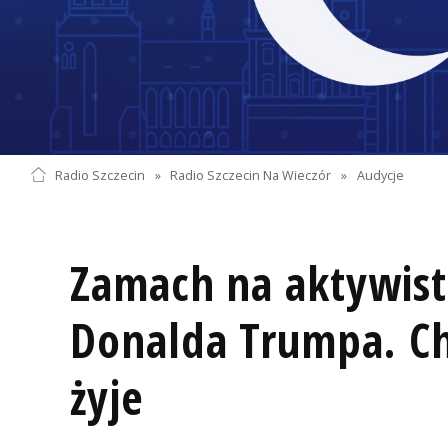
Radio Szczecin
»
Radio Szczecin Na Wieczór
»
Audycje
Zamach na aktywist
Donalda Trumpa. Cha
żyje