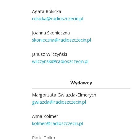
Agata Rokicka
rokicka@radioszczecin.pl
Joanna Skonieczna
skonieczna@radioszczecin.pl
Janusz Wilczyński
wilczynski@radioszczecin.pl
Wydawcy
Małgorzata Gwiazda-Elmerych
gwiazda@radioszczecin.pl
Anna Kolmer
kolmer@radioszczecin.pl
Piotr Tolko