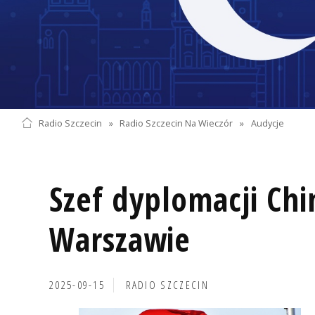
Radio Szczecin
»
Radio Szczecin Na Wieczór
»
Audycje
Szef dyplomacji Chi
Warszawie
2025-09-15
RADIO SZCZECIN