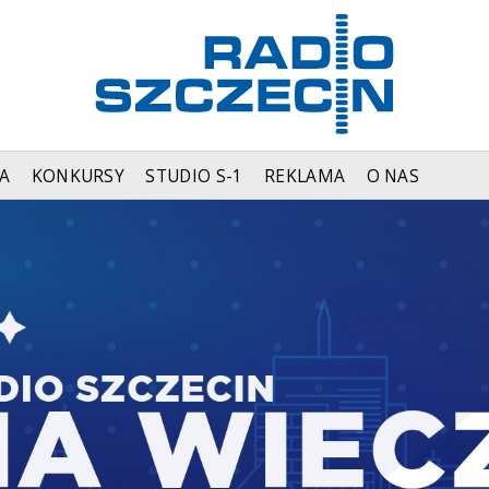
A
KONKURSY
STUDIO S-1
REKLAMA
O NAS