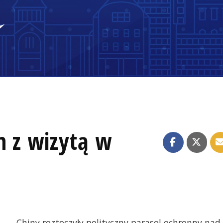
n z wizytą w
Chiny roztoczyły polityczny parasol ochronny nad