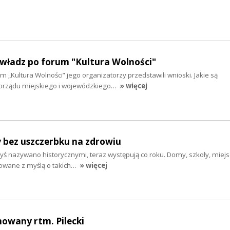
 władz po forum "Kultura Wolności"
m „Kultura Wolności” jego organizatorzy przedstawili wnioski. Jakie są
rządu miejskiego i wojewódzkiego…
» więcej
y bez uszczerbku na zdrowiu
dyś nazywano historycznymi, teraz występują co roku. Domy, szkoły, miej
dowane z myślą o takich…
» więcej
howany rtm. Pilecki