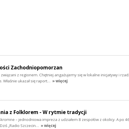
mości Zachodniopomorzan
 związani z regionem. Chętniej angażujemy się w lokalne inicjatywy i rzad
 Właśnie ukazał się raport…
» więcej
nia z Folklorem - W rytmie tradycji
ż skromne – jednodniowa impreza z udziałem 8 zespołów z okolicy. A po 46
 Dziś „Radio Szczecin…
» więcej