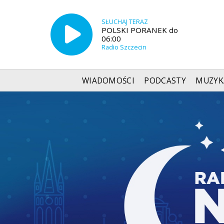
SŁUCHAJ TERAZ
POLSKI PORANEK do
06:00
Radio Szczecin
WIADOMOŚCI
PODCASTY
MUZYK