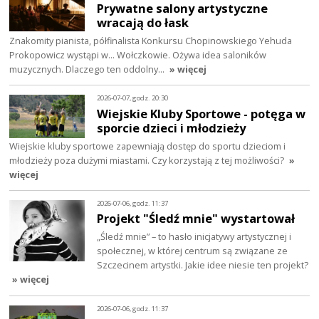
Prywatne salony artystyczne
wracają do łask
Znakomity pianista, półfinalista Konkursu Chopinowskiego Yehuda
Prokopowicz wystąpi w… Wołczkowie. Ożywa idea saloników
muzycznych. Dlaczego ten oddolny…
» więcej
2026-07-07, godz. 20:30
Wiejskie Kluby Sportowe - potęga w
sporcie dzieci i młodzieży
Wiejskie kluby sportowe zapewniają dostęp do sportu dzieciom i
młodzieży poza dużymi miastami. Czy korzystają z tej możliwości?
»
więcej
2026-07-06, godz. 11:37
Projekt "Śledź mnie" wystartował
„Śledź mnie” – to hasło inicjatywy artystycznej i
społecznej, w której centrum są związane ze
Szczecinem artystki. Jakie idee niesie ten projekt?
» więcej
2026-07-06, godz. 11:37