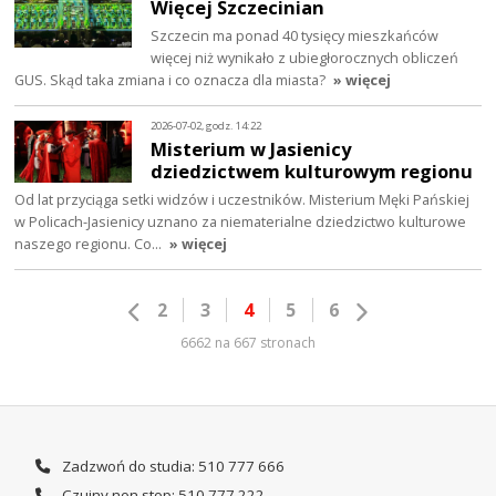
Więcej Szczecinian
Szczecin ma ponad 40 tysięcy mieszkańców
więcej niż wynikało z ubiegłorocznych obliczeń
GUS. Skąd taka zmiana i co oznacza dla miasta?
» więcej
2026-07-02, godz. 14:22
Misterium w Jasienicy
dziedzictwem kulturowym regionu
Od lat przyciąga setki widzów i uczestników. Misterium Męki Pańskiej
w Policach-Jasienicy uznano za niematerialne dziedzictwo kulturowe
naszego regionu. Co…
» więcej
2
3
4
5
6
6662 na 667 stronach
Zadzwoń do studia: 510 777 666
Czujny non stop: 510 777 222