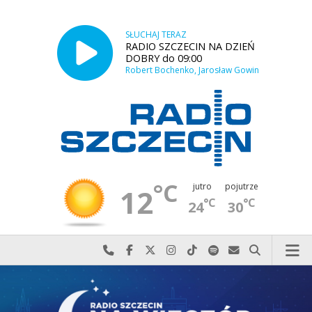
SŁUCHAJ TERAZ
RADIO SZCZECIN NA DZIEŃ
DOBRY do 09:00
Robert Bochenko, Jarosław Gowin
°C
jutro
pojutrze
12
°C
°C
24
30
Najlepiej po prostu do nas zadzwoń
Odwiedź nas na Facebook-u
Odwiedź nas na X
Odwiedź nas na Instagram-ie
Odwiedź nas na TikTok-u
Szukaj nas na Spotify
Wyślij do nas w
Szukaj