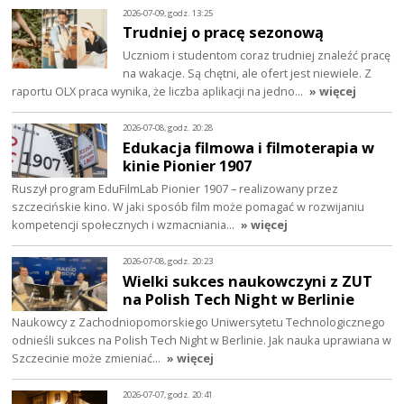
2026-07-09, godz. 13:25
Trudniej o pracę sezonową
Uczniom i studentom coraz trudniej znaleźć pracę
na wakacje. Są chętni, ale ofert jest niewiele. Z
raportu OLX praca wynika, że liczba aplikacji na jedno…
» więcej
2026-07-08, godz. 20:28
Edukacja filmowa i filmoterapia w
kinie Pionier 1907
Ruszył program EduFilmLab Pionier 1907 – realizowany przez
szczecińskie kino. W jaki sposób film może pomagać w rozwijaniu
kompetencji społecznych i wzmacniania…
» więcej
2026-07-08, godz. 20:23
Wielki sukces naukowczyni z ZUT
na Polish Tech Night w Berlinie
Naukowcy z Zachodniopomorskiego Uniwersytetu Technologicznego
odnieśli sukces na Polish Tech Night w Berlinie. Jak nauka uprawiana w
Szczecinie może zmieniać…
» więcej
2026-07-07, godz. 20:41