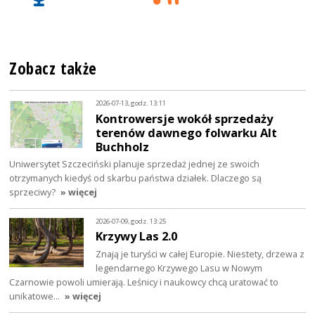
Zobacz także
2026-07-13, godz. 13:11
Kontrowersje wokół sprzedaży
terenów dawnego folwarku Alt
Buchholz
Uniwersytet Szczeciński planuje sprzedaż jednej ze swoich
otrzymanych kiedyś od skarbu państwa działek. Dlaczego są
sprzeciwy?
» więcej
2026-07-09, godz. 13:25
Krzywy Las 2.0
Znają je turyści w całej Europie. Niestety, drzewa z
legendarnego Krzywego Lasu w Nowym
Czarnowie powoli umierają. Leśnicy i naukowcy chcą uratować to
unikatowe…
» więcej