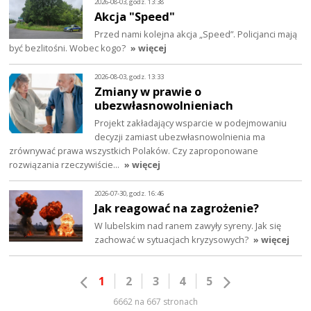
2026-08-03, godz. 13:38
Akcja "Speed"
Przed nami kolejna akcja „Speed”. Policjanci mają
być bezlitośni. Wobec kogo?
» więcej
2026-08-03, godz. 13:33
Zmiany w prawie o
ubezwłasnowolnieniach
Projekt zakładający wsparcie w podejmowaniu
decyzji zamiast ubezwłasnowolnienia ma
zrównywać prawa wszystkich Polaków. Czy zaproponowane
rozwiązania rzeczywiście…
» więcej
2026-07-30, godz. 16:46
Jak reagować na zagrożenie?
W lubelskim nad ranem zawyły syreny. Jak się
zachować w sytuacjach kryzysowych?
» więcej
1
2
3
4
5
6662 na 667 stronach