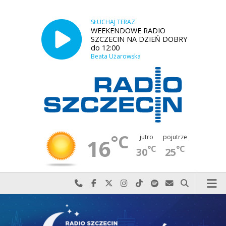
SŁUCHAJ TERAZ
WEEKENDOWE RADIO
SZCZECIN NA DZIEŃ DOBRY
do 12:00
Beata Użarowska
°C
jutro
pojutrze
16
°C
°C
30
25
Najlepiej po prostu do nas zadzwoń
Odwiedź nas na Facebook-u
Odwiedź nas na X
Odwiedź nas na Instagram-ie
Odwiedź nas na TikTok-u
Szukaj nas na Spotify
Wyślij do nas w
Szukaj