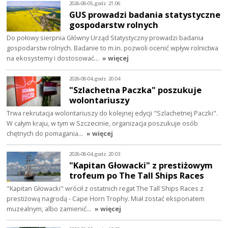
2026-08-05, godz. 21:06
GUS prowadzi badania statystyczne
gospodarstw rolnych
Do połowy sierpnia Główny Urząd Statystyczny prowadzi badania
gospodarstw rolnych. Badanie to m.in. pozwoli ocenić wpływ rolnictwa
na ekosystemy i dostosować…
» więcej
2026-08-04, godz. 20:04
"Szlachetna Paczka" poszukuje
wolontariuszy
Trwa rekrutacja wolontariuszy do kolejnej edycji "Szlachetnej Paczki".
W całym kraju, w tym w Szczecinie, organizacja poszukuje osób
chętnych do pomagania…
» więcej
2026-08-04, godz. 20:03
"Kapitan Głowacki" z prestiżowym
trofeum po The Tall Ships Races
"Kapitan Głowacki" wrócił z ostatnich regat The Tall Ships Races z
prestiżową nagrodą - Cape Horn Trophy. Miał zostać eksponatem
muzealnym, albo zamienić…
» więcej