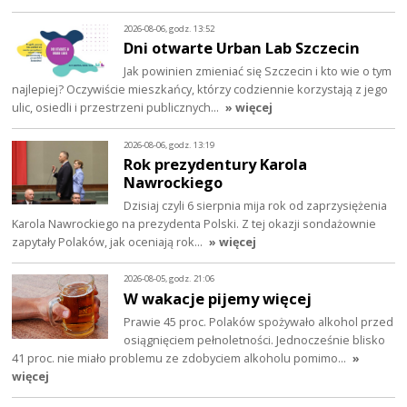
2026-08-06, godz. 13:52
Dni otwarte Urban Lab Szczecin
Jak powinien zmieniać się Szczecin i kto wie o tym
najlepiej? Oczywiście mieszkańcy, którzy codziennie korzystają z jego
ulic, osiedli i przestrzeni publicznych…
» więcej
2026-08-06, godz. 13:19
Rok prezydentury Karola
Nawrockiego
Dzisiaj czyli 6 sierpnia mija rok od zaprzysiężenia
Karola Nawrockiego na prezydenta Polski. Z tej okazji sondażownie
zapytały Polaków, jak oceniają rok…
» więcej
2026-08-05, godz. 21:06
W wakacje pijemy więcej
Prawie 45 proc. Polaków spożywało alkohol przed
osiągnięciem pełnoletności. Jednocześnie blisko
41 proc. nie miało problemu ze zdobyciem alkoholu pomimo…
»
więcej