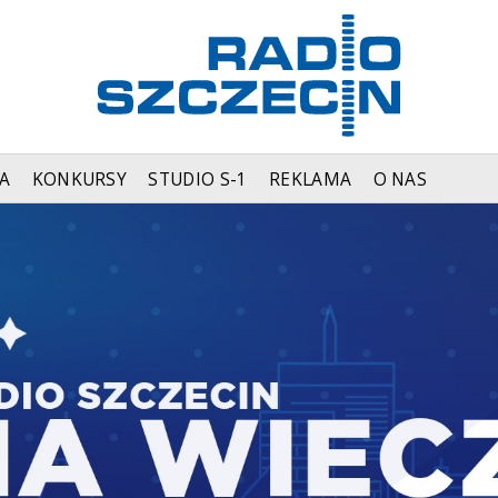
A
KONKURSY
STUDIO S-1
REKLAMA
O NAS