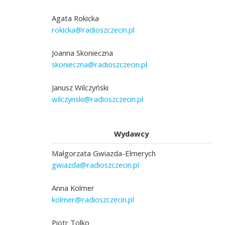
Agata Rokicka
rokicka@radioszczecin.pl
Joanna Skonieczna
skonieczna@radioszczecin.pl
Janusz Wilczyński
wilczynski@radioszczecin.pl
Wydawcy
Małgorzata Gwiazda-Elmerych
gwiazda@radioszczecin.pl
Anna Kolmer
kolmer@radioszczecin.pl
Piotr Tolko