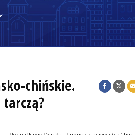
ko-chińskie.
 tarczą?
Po spotkaniu Donalda Trumpa z przywódcą Chin