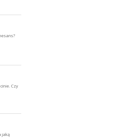
enesans?
cinie. Czy
 jaką