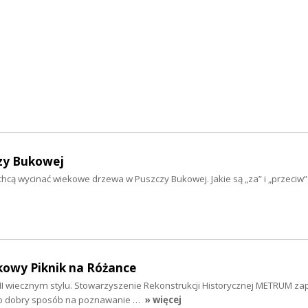
czy Bukowej
ą wycinać wiekowe drzewa w Puszczy Bukowej. Jakie są „za” i „przeciw” t
owy Piknik na Różance
III wiecznym stylu. Stowarzyszenie Rekonstrukcji Historycznej METRUM za
to dobry sposób na poznawanie …
» więcej