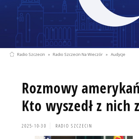
Radio Szczecin
»
Radio Szczecin Na Wieczór
»
Audycje
Rozmowy amerykańs
Kto wyszedł z nich z
2025-10-30
RADIO SZCZECIN