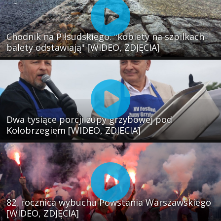
Chodnik na Piłsudskiego: "kobiety na szpilkach
balety odstawiają" [WIDEO, ZDJĘCIA]
Dwa tysiące porcji zupy grzybowej pod
Kołobrzegiem [WIDEO, ZDJECIA]
82. rocznica wybuchu Powstania Warszawskiego
[WIDEO, ZDJĘCIA]