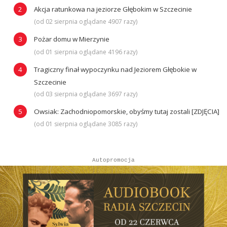
Akcja ratunkowa na jeziorze Głębokim w Szczecinie
(od 02 sierpnia oglądane 4907 razy)
Pożar domu w Mierzynie
(od 01 sierpnia oglądane 4196 razy)
Tragiczny finał wypoczynku nad Jeziorem Głębokie w
Szczecinie
(od 03 sierpnia oglądane 3697 razy)
Owsiak: Zachodniopomorskie, obyśmy tutaj zostali [ZDJĘCIA]
(od 01 sierpnia oglądane 3085 razy)
Autopromocja