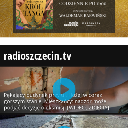
radioszczecin.tv
Pękający budynek przy ul. Hożej w coraz
gorszym stanie. Mieszkańcy: nadzór może
podjąć decyzję o eksmisji [WIDEO, ZDJĘCIA]