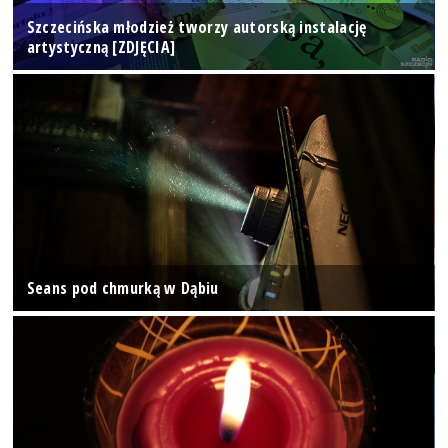
Szczecińska młodzież tworzy autorską instalację
artystyczną [ZDJĘCIA]
Seans pod chmurką w Dąbiu