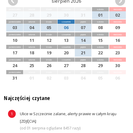
sierpień 2026
poniedziałek
wtorek
środa
czwartek
piątek
sobota
niedziela
27
28
29
30
31
01
02
poniedziałek
wtorek
środa
czwartek
piątek
sobota
niedziela
03
04
05
06
07
08
09
poniedziałek
wtorek
środa
czwartek
piątek
sobota
niedziela
10
11
12
13
14
15
16
poniedziałek
wtorek
środa
czwartek
piątek
sobota
niedziela
17
18
19
20
21
22
23
poniedziałek
wtorek
środa
czwartek
piątek
sobota
niedziela
24
25
26
27
28
29
30
poniedziałek
wtorek
środa
czwartek
piątek
sobota
niedziela
31
01
02
03
04
05
06
Najczęściej czytane
Ulice w Szczecinie zalane, alerty prawie w całym kraju
[ZDJĘCIA]
(od 01 sierpnia oglądane 8457 razy)