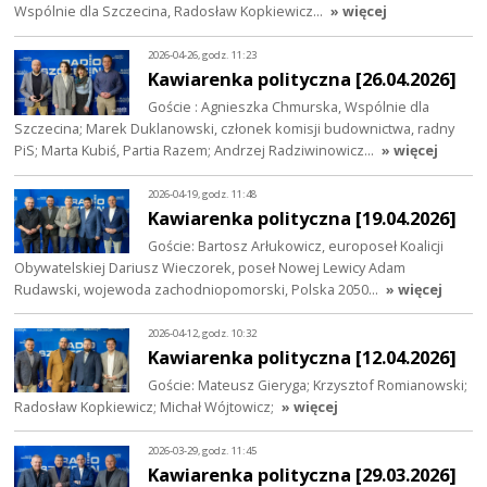
Wspólnie dla Szczecina, Radosław Kopkiewicz…
» więcej
2026-04-26, godz. 11:23
Kawiarenka polityczna [26.04.2026]
Goście : Agnieszka Chmurska, Wspólnie dla
Szczecina; Marek Duklanowski, członek komisji budownictwa, radny
PiS; Marta Kubiś, Partia Razem; Andrzej Radziwinowicz…
» więcej
2026-04-19, godz. 11:48
Kawiarenka polityczna [19.04.2026]
Goście: Bartosz Arłukowicz, europoseł Koalicji
Obywatelskiej Dariusz Wieczorek, poseł Nowej Lewicy Adam
Rudawski, wojewoda zachodniopomorski, Polska 2050…
» więcej
2026-04-12, godz. 10:32
Kawiarenka polityczna [12.04.2026]
Goście: Mateusz Gieryga; Krzysztof Romianowski;
Radosław Kopkiewicz; Michał Wójtowicz;
» więcej
2026-03-29, godz. 11:45
Kawiarenka polityczna [29.03.2026]