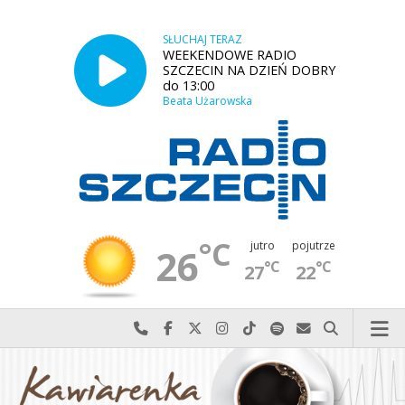
SŁUCHAJ TERAZ
WEEKENDOWE RADIO
SZCZECIN NA DZIEŃ DOBRY
do 13:00
Beata Użarowska
°C
jutro
pojutrze
26
°C
°C
27
22
Najlepiej po prostu do nas zadzwoń
Odwiedź nas na Facebook-u
Odwiedź nas na X
Odwiedź nas na Instagram-ie
Odwiedź nas na TikTok-u
Szukaj nas na Spotify
Wyślij do nas w
Szukaj