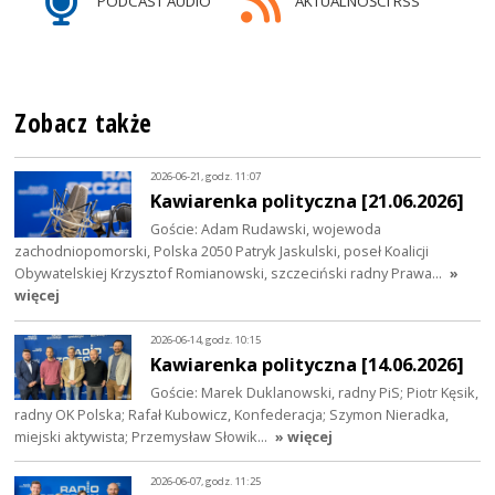
PODCAST AUDIO
AKTUALNOŚCI RSS
Zobacz także
2026-06-21, godz. 11:07
Kawiarenka polityczna [21.06.2026]
Goście: Adam Rudawski, wojewoda
zachodniopomorski, Polska 2050 Patryk Jaskulski, poseł Koalicji
Obywatelskiej Krzysztof Romianowski, szczeciński radny Prawa…
»
więcej
2026-06-14, godz. 10:15
Kawiarenka polityczna [14.06.2026]
Goście: Marek Duklanowski, radny PiS; Piotr Kęsik,
radny OK Polska; Rafał Kubowicz, Konfederacja; Szymon Nieradka,
miejski aktywista; Przemysław Słowik…
» więcej
2026-06-07, godz. 11:25