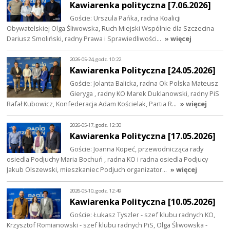
Kawiarenka polityczna [7.06.2026]
Goście: Urszula Pańka, radna Koalicji
Obywatelskiej Olga Śliwowska, Ruch Miejski Wspólnie dla Szczecina
Dariusz Smoliński, radny Prawa i Sprawiedliwości…
» więcej
2026-05-24, godz. 10:22
Kawiarenka Polityczna [24.05.2026]
Goście: Jolanta Balicka, radna Ok Polska Mateusz
Gieryga , radny KO Marek Duklanowski, radny PiS
Rafał Kubowicz, Konfederacja Adam Kościelak, Partia R…
» więcej
2026-05-17, godz. 12:30
Kawiarenka Polityczna [17.05.2026]
Goście: Joanna Kopeć, przewodnicząca rady
osiedla Podjuchy Maria Bochuń , radna KO i radna osiedla Podjucy
Jakub Olszewski, mieszkaniec Podjuch organizator…
» więcej
2026-05-10, godz. 12:49
Kawiarenka Polityczna [10.05.2026]
Goście: Łukasz Tyszler - szef klubu radnych KO,
Krzysztof Romianowski - szef klubu radnych PiS, Olga Śliwowska -