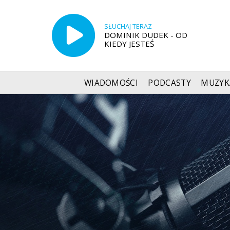
SŁUCHAJ TERAZ
DOMINIK DUDEK - OD
KIEDY JESTEŚ
WIADOMOŚCI
PODCASTY
MUZYK