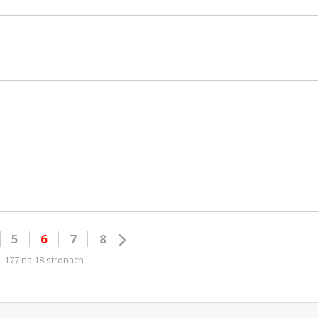
5
6
7
8
177 na 18 stronach