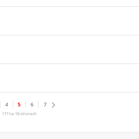
4
5
6
7
177 na 18 stronach