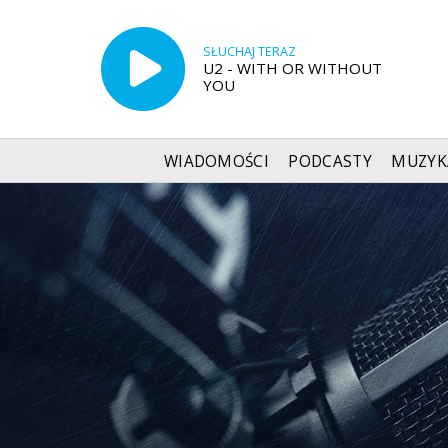
SŁUCHAJ TERAZ
U2 - WITH OR WITHOUT
YOU
WIADOMOŚCI
PODCASTY
MUZYK