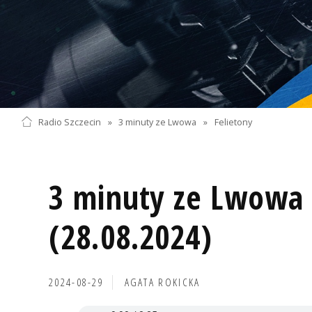
Radio Szczecin
»
3 minuty ze Lwowa
»
Felietony
3 minuty ze Lwowa 
(28.08.2024)
2024-08-29
AGATA ROKICKA