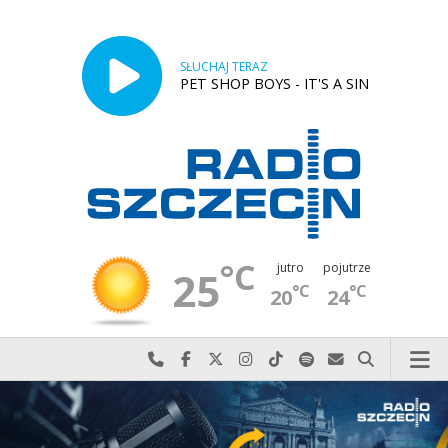
SŁUCHAJ TERAZ
PET SHOP BOYS - IT'S A SIN
°C
jutro
pojutrze
25
°C
°C
20
24
Najlepiej po prostu do nas zadzwoń
Odwiedź nas na Facebook-u
Odwiedź nas na X
Odwiedź nas na Instagram-ie
Odwiedź nas na TikTok-u
Szukaj nas na Spotify
Wyślij do nas w
Szukaj