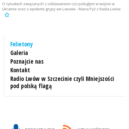
O rytuałach związanych z oddawaniem czci poległym w wojnie w
Ukrainie oraz o epidemii grypy we Lwowie - Maria Pyż z Radia Lwów.
Felietony
Galeria
Poznajcie nas
Kontakt
Radio Lwów w Szczecinie czyli Mniejszości
pod polską flagą