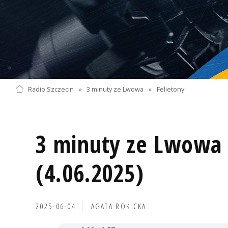
Radio Szczecin
»
3 minuty ze Lwowa
»
Felietony
3 minuty ze Lwowa 
(4.06.2025)
2025-06-04
AGATA ROKICKA