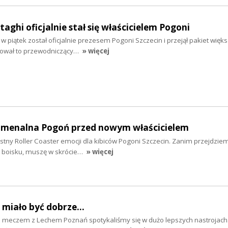
taghi oficjalnie stał się właścicielem Pogoni
i w piątek został oficjalnie prezesem Pogoni Szczecin i przejął pakiet więk
ikował to przewodniczący…
» więcej
nomenalna Pogoń przed nowym właścicielem
istny Roller Coaster emocji dla kibiców Pogoni Szczecin. Zanim przejdzie
na boisku, muszę w skrócie…
» więcej
ż miało być dobrze...
d meczem z Lechem Poznań spotykaliśmy się w dużo lepszych nastrojach