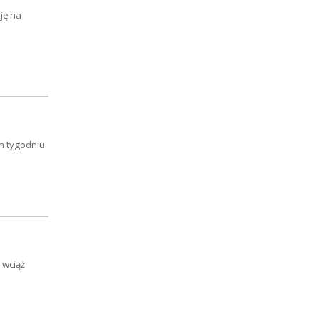
ję na
m tygodniu
 wciąż