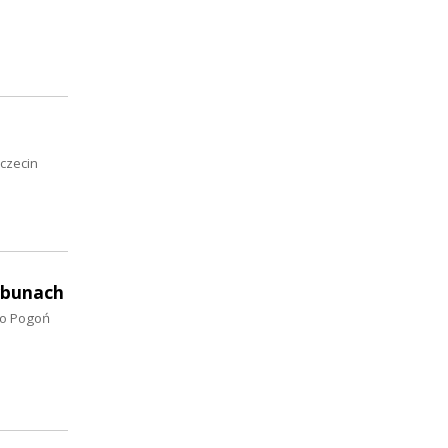
zczecin
ybunach
bo Pogoń