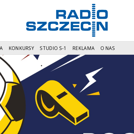
A
KONKURSY
STUDIO S-1
REKLAMA
O NAS