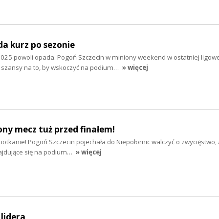
da kurz po sezonie
025 powoli opada. Pogoń Szczecin w miniony weekend w ostatniej ligowej
j szansy na to, by wskoczyć na podium…
» więcej
lony mecz tuż przed finałem!
potkanie! Pogoń Szczecin pojechała do Niepołomic walczyć o zwycięstwo,
ajdujące się na podium…
» więcej
 lidera