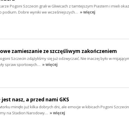
rze Pogoni Szczecin grali w Gliwicach z tamtejszym Piastem i mieli okaz
ego podium. Dobre wyniki we wcześniejszych…
» więcej
etowe zamieszanie ze szczęśliwym zakończeniem
oni Szczecin zdążyliśmy się już odzwyczaić. Nie inaczej było w mijający
zyły spraw sportowych…
» więcej
ł jest nasz, a przed nami GKS
torku minęło już kilka dobrych dni, ale emocje w kibicach Pogoni Szczecin
acamy na Stadion Narodowy…
» więcej