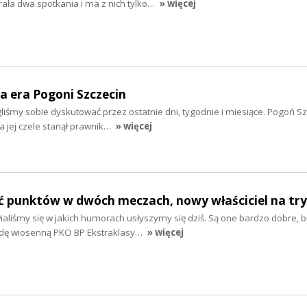
ła dwa spotkania i ma z nich tylko…
» więcej
a era Pogoni Szczecin
gliśmy sobie dyskutować przez ostatnie dni, tygodnie i miesiące. Pogoń S
na jej czele stanął prawnik…
» więcej
ść punktów w dwóch meczach, nowy właściciel na tr
aliśmy się w jakich humorach usłyszymy się dziś. Są one bardzo dobre, 
ndę wiosenną PKO BP Ekstraklasy…
» więcej