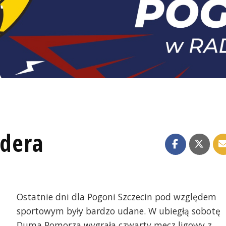
idera
Ostatnie dni dla Pogoni Szczecin pod względem
sportowym były bardzo udane. W ubiegłą sobotę
Duma Pomorza wygrała czwarty mecz ligowy z