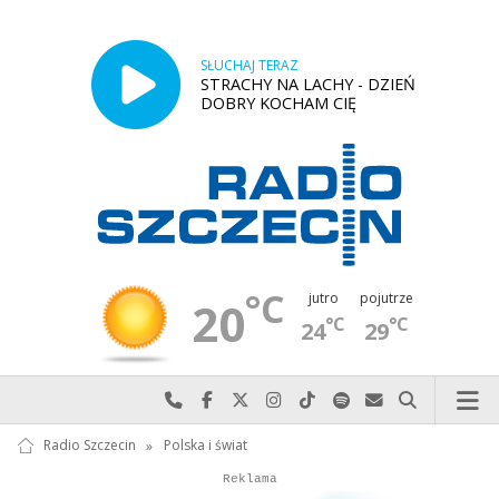
SŁUCHAJ TERAZ
STRACHY NA LACHY - DZIEŃ
DOBRY KOCHAM CIĘ
°C
jutro
pojutrze
20
°C
°C
24
29
Najlepiej po prostu do nas zadzwoń
Odwiedź nas na Facebook-u
Odwiedź nas na X
Odwiedź nas na Instagram-ie
Odwiedź nas na TikTok-u
Szukaj nas na Spotify
Wyślij do nas w
Szukaj
Radio Szczecin
»
Polska i świat
Autopromocja
Autopromocja
Reklama