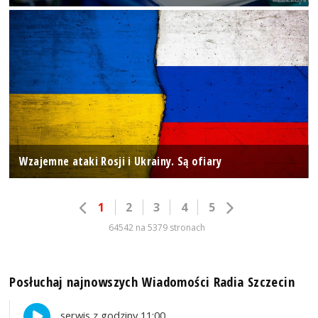
Wzajemne ataki Rosji i Ukrainy. Są ofiary
1
2
3
4
5
64542 na 5379 stronach
Posłuchaj najnowszych Wiadomości Radia Szczecin
serwis z godziny 11:00