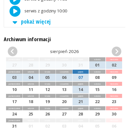
serwis z godziny 10:00
pokaż więcej
Archiwum informacji
sierpień 2026
poniedziałek
wtorek
środa
czwartek
piątek
sobota
niedziela
27
28
29
30
31
01
02
poniedziałek
wtorek
środa
czwartek
piątek
sobota
niedziela
03
04
05
06
07
08
09
poniedziałek
wtorek
środa
czwartek
piątek
sobota
niedziela
10
11
12
13
14
15
16
poniedziałek
wtorek
środa
czwartek
piątek
sobota
niedziela
17
18
19
20
21
22
23
poniedziałek
wtorek
środa
czwartek
piątek
sobota
niedziela
24
25
26
27
28
29
30
poniedziałek
wtorek
środa
czwartek
piątek
sobota
niedziela
31
01
02
03
04
05
06