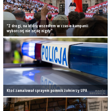
"Z drogi, na którą wszedłem w czasie kampanii
wyborczej nie zejdę nigdy"
Ktoś zamalował sprayem pomnik żołnierzy UPA