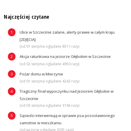
Najczęściej czytane
Ulice w Szczecinie zalane, alerty prawie w całym kraju
[ZDJĘCIA]
(od 01 sierpnia oglądane 8511 razy)
Akcja ratunkowa na jeziorze Głębokim w Szczecinie
(od 02 sierpnia oglądane 4950 razy)
Pożar domu w Mierzynie
(od 01 sierpnia oglądane 4242 razy)
Tragiczny finał wypoczynku nad Jeziorem Głębokie w
Szczecinie
(od 03 sierpnia oglądane 3746 razy)
Sąsiedzi interweniują w sprawie psa pozostawionego
samotnie w mieszkaniu
(od wczoraj oglądane 3391 razy)