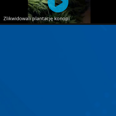
Zlikwidowali plantację konopi