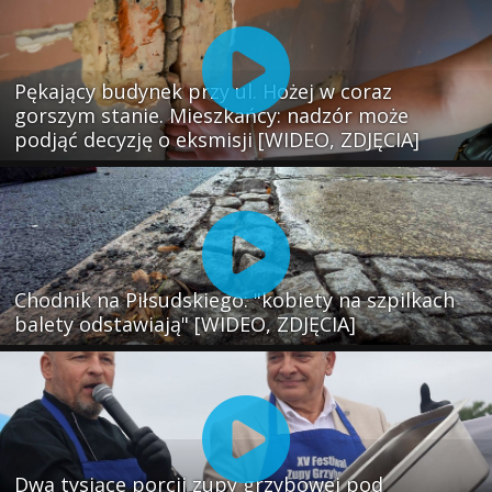
Pękający budynek przy ul. Hożej w coraz
gorszym stanie. Mieszkańcy: nadzór może
podjąć decyzję o eksmisji [WIDEO, ZDJĘCIA]
Chodnik na Piłsudskiego: "kobiety na szpilkach
balety odstawiają" [WIDEO, ZDJĘCIA]
Dwa tysiące porcji zupy grzybowej pod