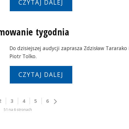
CZYTAJ DALEJ
umowanie tygodnia
Do dzisiejszej audycji zaprasza Zdzisław Tararako 
Piotr Tolko.
CZYTAJ DALEJ
2
3
4
5
6
51 na 6 stronach