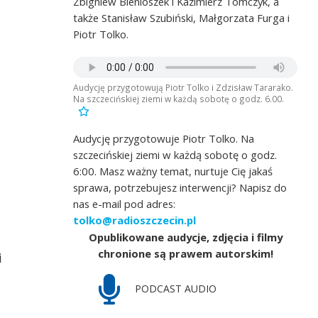
Zbigniew Bienioszek i Kazimierz Tomczyk, a
także Stanisław Szubiński, Małgorzata Furga i
Piotr Tolko.
Audycję przygotowują Piotr Tolko i Zdzisław Tararako.
Na szczecińskiej ziemi w każdą sobotę o godz. 6.00.
Audycję przygotowuje Piotr Tolko. Na
szczecińskiej ziemi w każdą sobotę o godz.
6:00. Masz ważny temat, nurtuje Cię jakaś
sprawa, potrzebujesz interwencji? Napisz do
nas e-mail pod adres:
tolko@radioszczecin.pl
Opublikowane audycje, zdjęcia i filmy
chronione są prawem autorskim!
i
PODCAST AUDIO