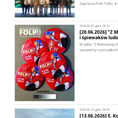
Zaprasza Piotr Tolko
» 
2026-06-20, godz. 08:32
[20.06.2026] "Z 
i śpiewaków lud
W cyklu "Z Malowanej S
opowiemy o początkach
2026-06-13, godz. 06:00
[13.06.2026] E. K