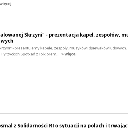
więcej
Malowanej Skrzyni" - prezentacja kapel, zespołów, 
owych
krzyni" - prezentujemy kapele, zespoły, muzyków i śpiewaków ludowych. 
 Pyrzyckich Spotkań z Folklorem…
» więcej
osmal z Solidarności RI o sytuacji na polach i trwają