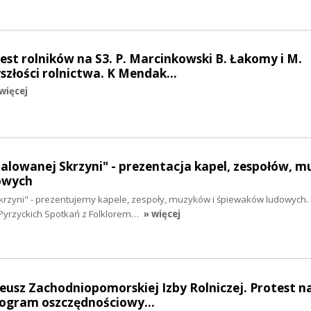
test rolników na S3. P. Marcinkowski B. Łakomy i M.
yszłości rolnictwa. K Mendak…
więcej
Malowanej Skrzyni" - prezentacja kapel, zespołów, 
owych
krzyni" - prezentujemy kapele, zespoły, muzyków i śpiewaków ludowych. 
Pyrzyckich Spotkań z Folklorem…
» więcej
ileusz Zachodniopomorskiej Izby Rolniczej. Protest n
 program oszczędnościowy…