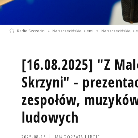
Radio Szczecin
»
Na szczecińskiej ziemi
»
Na szczecińskiej zi
[16.08.2025] "Z Ma
Skrzyni" - prezenta
zespołów, muzyków
ludowych
2025-08-16
MAŁGORZATA JURGIEL