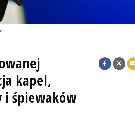
emi
lowanej
cja kapel,
 i śpiewaków