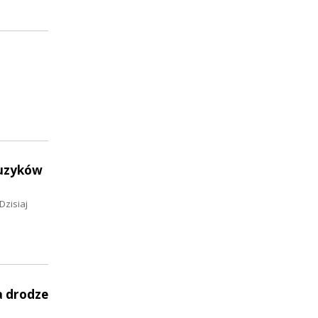
muzyków
Dzisiaj
a drodze