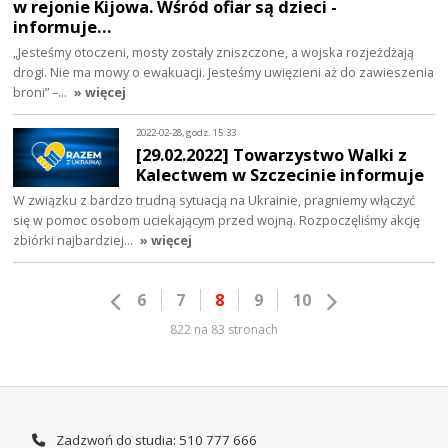
w rejonie Kijowa. Wśród ofiar są dzieci -
informuje…
„Jesteśmy otoczeni, mosty zostały zniszczone, a wojska rozjeżdżają
drogi. Nie ma mowy o ewakuacji. Jesteśmy uwięzieni aż do zawieszenia
broni” –…
» więcej
2022-02-28, godz. 15:33
[29.02.2022] Towarzystwo Walki z
Kalectwem w Szczecinie informuje
W związku z bardzo trudną sytuacją na Ukrainie, pragniemy włączyć
się w pomoc osobom uciekającym przed wojną. Rozpoczęliśmy akcję
zbiórki najbardziej…
» więcej
6
7
8
9
10
822 na 83 stronach
Zadzwoń do studia: 510 777 666