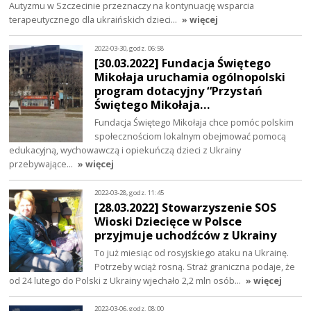
Autyzmu w Szczecinie przeznaczy na kontynuację wsparcia
terapeutycznego dla ukraińskich dzieci…
» więcej
2022-03-30, godz. 06:58
[30.03.2022] Fundacja Świętego
Mikołaja uruchamia ogólnopolski
program dotacyjny “Przystań
Świętego Mikołaja…
Fundacja Świętego Mikołaja chce pomóc polskim
społecznościom lokalnym obejmować pomocą
edukacyjną, wychowawczą i opiekuńczą dzieci z Ukrainy
przebywające…
» więcej
2022-03-28, godz. 11:45
[28.03.2022] Stowarzyszenie SOS
Wioski Dziecięce w Polsce
przyjmuje uchodźców z Ukrainy
To już miesiąc od rosyjskiego ataku na Ukrainę.
Potrzeby wciąż rosną. Straż graniczna podaje, że
od 24 lutego do Polski z Ukrainy wjechało 2,2 mln osób…
» więcej
2022-03-06, godz. 08:00