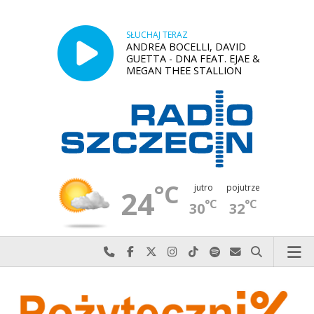
SŁUCHAJ TERAZ
ANDREA BOCELLI, DAVID
GUETTA - DNA FEAT. EJAE &
MEGAN THEE STALLION
°C
jutro
pojutrze
24
°C
°C
30
32
Najlepiej po prostu do nas zadzwoń
Odwiedź nas na Facebook-u
Odwiedź nas na X
Odwiedź nas na Instagram-ie
Odwiedź nas na TikTok-u
Szukaj nas na Spotify
Wyślij do nas w
Szukaj