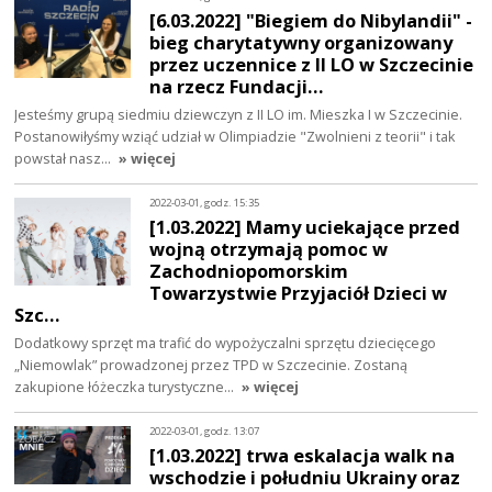
[6.03.2022] "Biegiem do Nibylandii" -
bieg charytatywny organizowany
przez uczennice z II LO w Szczecinie
na rzecz Fundacji…
Jesteśmy grupą siedmiu dziewczyn z II LO im. Mieszka I w Szczecinie.
Postanowiłyśmy wziąć udział w Olimpiadzie "Zwolnieni z teorii" i tak
powstał nasz…
» więcej
2022-03-01, godz. 15:35
[1.03.2022] Mamy uciekające przed
wojną otrzymają pomoc w
Zachodniopomorskim
Towarzystwie Przyjaciół Dzieci w
Szc…
Dodatkowy sprzęt ma trafić do wypożyczalni sprzętu dziecięcego
„Niemowlak” prowadzonej przez TPD w Szczecinie. Zostaną
zakupione łóżeczka turystyczne…
» więcej
2022-03-01, godz. 13:07
[1.03.2022] trwa eskalacja walk na
wschodzie i południu Ukrainy oraz