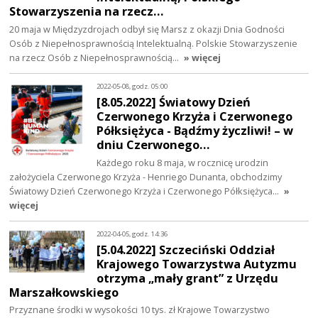
Stowarzyszenia na rzecz…
20 maja w Międzyzdrojach odbył się Marsz z okazji Dnia Godności
Osób z Niepełnosprawnością Intelektualną. Polskie Stowarzyszenie
na rzecz Osób z Niepełnosprawnością…
» więcej
2022-05-08, godz. 05:00
[8.05.2022] Światowy Dzień
Czerwonego Krzyża i Czerwonego
Półksiężyca - Bądźmy życzliwi! – w
dniu Czerwonego…
Każdego roku 8 maja, w rocznicę urodzin
założyciela Czerwonego Krzyża - Henriego Dunanta, obchodzimy
Światowy Dzień Czerwonego Krzyża i Czerwonego Półksiężyca…
»
więcej
2022-04-05, godz. 14:36
[5.04.2022] Szczeciński Oddział
Krajowego Towarzystwa Autyzmu
otrzyma „mały grant” z Urzędu
Marszałkowskiego
Przyznane środki w wysokości 10 tys. zł Krajowe Towarzystwo