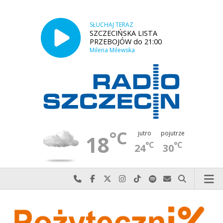
SŁUCHAJ TERAZ
SZCZECIŃSKA LISTA
PRZEBOJÓW do 21:00
Milena Milewska
°C
jutro
pojutrze
18
°C
°C
24
30
Najlepiej po prostu do nas zadzwoń
Odwiedź nas na Facebook-u
Odwiedź nas na X
Odwiedź nas na Instagram-ie
Odwiedź nas na TikTok-u
Szukaj nas na Spotify
Wyślij do nas w
Szukaj