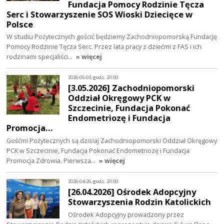
Fundacja Pomocy Rodzinie Tęcza
Serc i Stowarzyszenie SOS Wioski Dziecięce w
Polsce
W studiu Pożytecznych gościć będziemy Zachodniopomorską Fundację
Pomocy Rodzinie Tęcza Serc. Przez lata pracy z dziećmi z FAS i ich
rodzinami specjaliści…
» więcej
2026-05-03, godz. 20:00
[3.05.2026] Zachodniopomorski
Oddział Okręgowy PCK w
Szczecinie, Fundacja Pokonać
Endometriozę i Fundacja
Promocja…
Gośćmi Pożytecznych są dzisiaj Zachodniopomorski Oddział Okręgowy
PCK w Szczecinie, Fundacja Pokonać Endometriozę i Fundacja
Promocja Zdrowia. Pierwsza…
» więcej
2026-04-26, godz. 20:00
[26.04.2026] Ośrodek Adopcyjny
Stowarzyszenia Rodzin Katolickich
Ośrodek Adopcyjny prowadzony przez