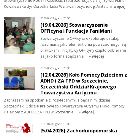
Stowarzyszenie Rodzin Katolickich reprezentują dzisiaj: Sylwia Flanc -
Kowalewska dyr Ośrodka, Lidia Warawan psycholog, Anita…
» więcej
2026-04-19, godz. 20:00
[19.04.2026] Stowarzyszenie
OFFicyna i Fundacja FaniMani
Stowarzyszenie OFFicyna eksploruje sztukę,
rozumianą jako element dnia powszedniego. Są
praktykami. Inicjatywy OFFicyny często odbierane
są jako forma spędzania…
» więcej
2026-04-12, godz. 20:00
[12.04.2026] Koło Pomocy Dzieciom z
ADHD i ZA TPD w Szczecinie,
Szczeciński Oddział Krajowego
Towarzystwa Autyzmu
Zapraszam na spotkanie z Pożytecznymi, a będą nimi dzisiaj
Szczeciński Oddział Krajowego Towarzystwa Autyzmu i Koło Pomocy
Dzieciom z ADHD i ZA TPD w Szczecinie…
» więcej
2026-04-05, godz. 19:00
[5.04.2026] Zachodniopomorska