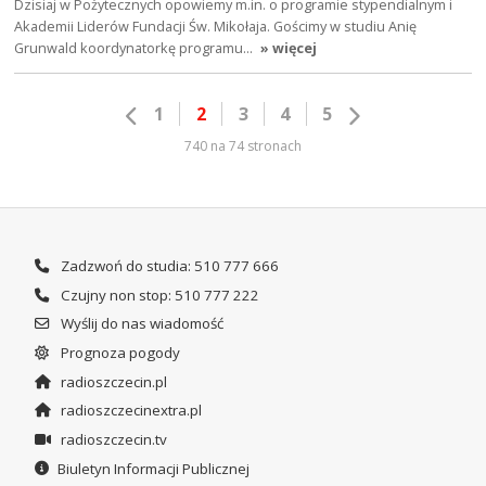
Dzisiaj w Pożytecznych opowiemy m.in. o programie stypendialnym i
Akademii Liderów Fundacji Św. Mikołaja. Gościmy w studiu Anię
Grunwald koordynatorkę programu…
» więcej
1
2
3
4
5
740 na 74 stronach
Zadzwoń do studia: 510 777 666
Czujny non stop: 510 777 222
Wyślij do nas wiadomość
Prognoza pogody
radioszczecin.pl
radioszczecinextra.pl
radioszczecin.tv
Biuletyn Informacji Publicznej