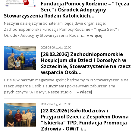
Fundacja Pomocy Rodzinie – "Tęcza
Serc" i Ośrodek Adopcyjny
Stowarzyszenia Rodzin Katolickich…
Naszymi dzisiejszymi bohaterami będą dwie organizacje:
Zachodniopomorska Fundacja Pomocy Rodzinie – "Tęcza Serc" i
Ośrodek Adopcyjny Stowarzyszenia Rodzin…
» więcej
2026-03-29, godz. 20:00
[29.03.2026] Zachodniopomorskie
Hospicjum dla Dzieci i Dorosłych w
Szczecinie, Stowarzyszenie na rzecz
wsparcia Osób…
Dzisiaj w naszym magazynie gościć będziemy m.in Stowarzyszenie na
rzecz wsparcia Osób z autyzmem i pokrewnymi zaburzeniami
psychicznymi "A To My". Nasze studio…
» więcej
2026-03-22, godz. 20:00
[22.03.2026] Koło Rodziców i
Przyjaciół Dzieci z Zespołem Downa
"Iskierka" TPD, Fundacja Promocja
Zdrowia - OWiT i…