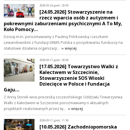
2026-05-24, godz. 20:00
[24.05.2026] Stowarzyszenie na
rzecz wparcia osób z autyzmem i
pokrewnymi zaburzeniami psychicznymi A To My,
Koło Pomocy…
Dzisiaj m.in. porozmawiamy z Pauliną Piórkowską i Leszkiem
Lewandowskim z Fundacji DKMS Polska o pozyskiwaniu funduszy na
statutowe działania organizacji…
» więcej
2026-05-17, godz. 20:00
[17.05.2026] Towarzystwo Walki z
Kalectwem w Szczecinie,
Stowarzyszenie SOS Wioski
Dziecięce w Polsce i Fundacja
Gaju…
Z Anną Storek wice-prezeską szczecińskiego Oddziału Towarzystwa
Walki z Kalectwem w Szczecinie porozmawiamy o aktualnych
projektach realizowanych przez tę…
» więcej
2026-05-11, godz. 11:36
[10.05.2026] Zachodniopomorska