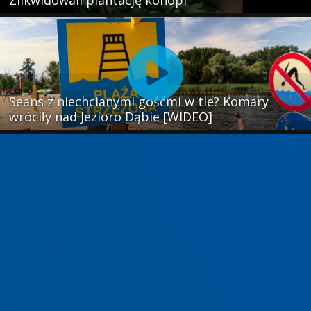
Zlikwidowali plantację konopi
Seans z niechcianymi gośćmi w tle? Komary
wróciły nad Jezioro Dąbie [WIDEO]