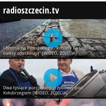
radioszczecin.tv
Chodnik na Piłsudskiego: "kobiety na szpilkach
balety odstawiają" [WIDEO, ZDJĘCIA]
Dwa tysiące porcji zupy grzybowej pod
Kołobrzegiem [WIDEO, ZDJECIA]