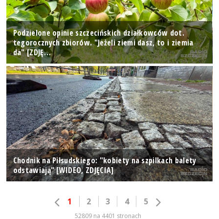
Podzielone opinie szczecińskich działkowców dot.
tegorocznych zbiorów. "Jeżeli ziemi dasz, to i ziemia
da" [ZDJĘ…
Chodnik na Piłsudskiego: "kobiety na szpilkach balety
odstawiają" [WIDEO, ZDJĘCIA]
1
2
3
4
5
52809 na 4401 stronach