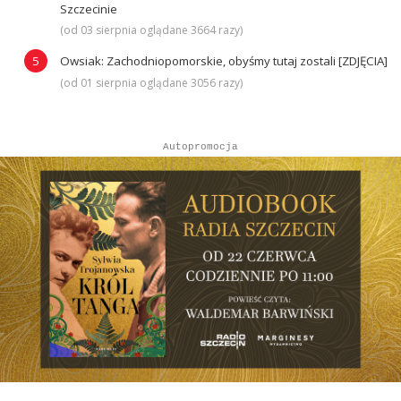
Szczecinie
(od 03 sierpnia oglądane 3664 razy)
Owsiak: Zachodniopomorskie, obyśmy tutaj zostali [ZDJĘCIA]
(od 01 sierpnia oglądane 3056 razy)
Autopromocja