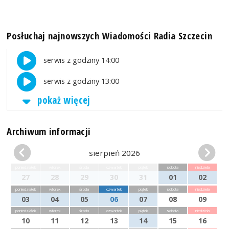
Posłuchaj najnowszych Wiadomości Radia Szczecin
serwis z godziny 14:00
serwis z godziny 13:00
pokaż więcej
Archiwum informacji
sierpień 2026
poniedziałek
wtorek
środa
czwartek
piątek
sobota
niedziela
27
28
29
30
31
01
02
poniedziałek
wtorek
środa
czwartek
piątek
sobota
niedziela
03
04
05
06
07
08
09
poniedziałek
wtorek
środa
czwartek
piątek
sobota
niedziela
10
11
12
13
14
15
16