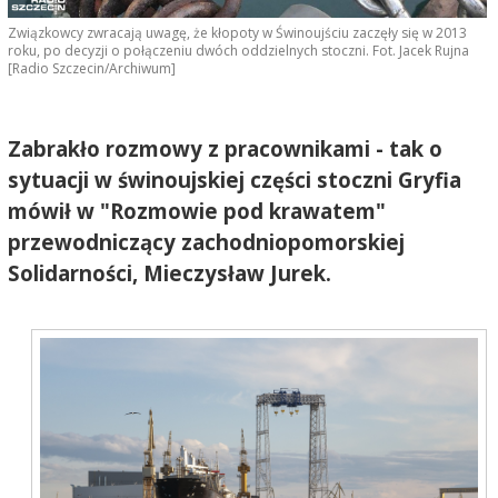
Związkowcy zwracają uwagę, że kłopoty w Świnoujściu zaczęły się w 2013
roku, po decyzji o połączeniu dwóch oddzielnych stoczni. Fot. Jacek Rujna
[Radio Szczecin/Archiwum]
Zabrakło rozmowy z pracownikami - tak o
sytuacji w świnoujskiej części stoczni Gryfia
mówił w "Rozmowie pod krawatem"
przewodniczący zachodniopomorskiej
Solidarności, Mieczysław Jurek.