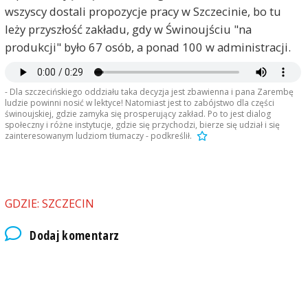
wszyscy dostali propozycje pracy w Szczecinie, bo tu
leży przyszłość zakładu, gdy w Świnoujściu "na
produkcji" było 67 osób, a ponad 100 w administracji.
- Dla szczecińskiego oddziału taka decyzja jest zbawienna i pana Zarembę
ludzie powinni nosić w lektyce! Natomiast jest to zabójstwo dla części
świnoujskiej, gdzie zamyka się prosperujący zakład. Po to jest dialog
społeczny i różne instytucje, gdzie się przychodzi, bierze się udział i się
zainteresowanym ludziom tłumaczy - podkreślił.
GDZIE: SZCZECIN
Dodaj komentarz