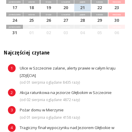
poniedziałek
wtorek
środa
czwartek
piątek
sobota
niedziela
17
18
19
20
21
22
23
poniedziałek
wtorek
środa
czwartek
piątek
sobota
niedziela
24
25
26
27
28
29
30
poniedziałek
wtorek
środa
czwartek
piątek
sobota
niedziela
31
01
02
03
04
05
06
Najczęściej czytane
Ulice w Szczecinie zalane, alerty prawie w całym kraju
[ZDJĘCIA]
(od 01 sierpnia oglądane 8435 razy)
Akcja ratunkowa na jeziorze Głębokim w Szczecinie
(od 02 sierpnia oglądane 4872 razy)
Pożar domu w Mierzynie
(od 01 sierpnia oglądane 4158 razy)
Tragiczny finał wypoczynku nad Jeziorem Głębokie w