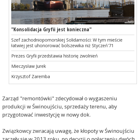
"Konsolidacja Gryfii jest konieczna"
Szef zachodniopomorskiej Solidarności: W tym mieście
łatwiej jest uhonorować bolszewika niż Styczeń'71
Prezes Gryfii przedstawia historię zwolnień
Mieczysław Jurek
Krzysztof Zaremba
Zarząd "remontówki" zdecydował o wygaszeniu
produkcji w Świnoujściu, sprzedaży terenu, aby
przygotować inwestycję w nowy dok.
Związkowcy zwracają uwagę, że kłopoty w Świnoujściu
zaczęły się w 2013 roku, po decyzji o połączeniu dwóch