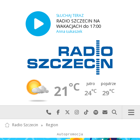
SŁUCHAJ TERAZ
RADIO SZCZECIN NA
WAKACJACH do 17:00
Anna Łukaszek
°C
jutro
pojutrze
21
°C
°C
24
29
Najlepiej po prostu do nas zadzwoń
Odwiedź nas na Facebook-u
Odwiedź nas na X
Odwiedź nas na Instagram-ie
Odwiedź nas na TikTok-u
Szukaj nas na Spotify
Wyślij do nas w
Szukaj
Radio Szczecin
»
Region
Autopromocja
Autopromocja
Reklama