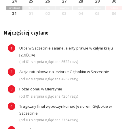
24
25
26
27
28
29
30
poniedziałek
wtorek
środa
czwartek
piątek
sobota
niedziela
31
01
02
03
04
05
06
Najczęściej czytane
Ulice w Szczecinie zalane, alerty prawie w całym kraju
[ZDJĘCIA]
(od 01 sierpnia oglądane 8522 razy)
Akcja ratunkowa na jeziorze Głębokim w Szczecinie
(od 02 sierpnia oglądane 4962 razy)
Pożar domu w Mierzynie
(od 01 sierpnia oglądane 4264 razy)
Tragiczny finał wypoczynku nad Jeziorem Głębokie w
Szczecinie
(od 03 sierpnia oglądane 3764 razy)