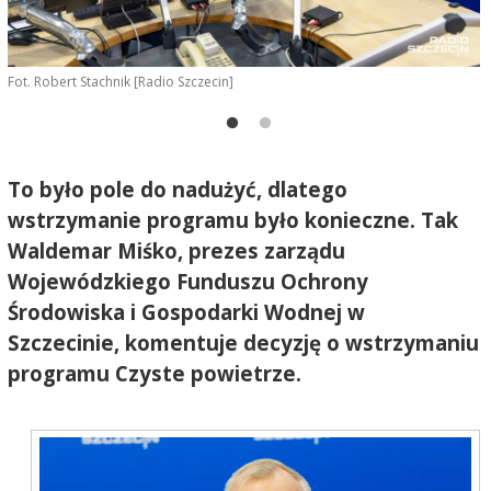
Fot. Robert Stachnik [Radio Szczecin]
W
Ś
S
To było pole do nadużyć, dlatego
wstrzymanie programu było konieczne. Tak
Waldemar Miśko, prezes zarządu
Wojewódzkiego Funduszu Ochrony
Środowiska i Gospodarki Wodnej w
Szczecinie, komentuje decyzję o wstrzymaniu
programu Czyste powietrze.