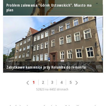
Problem zalewania "Górek Ustowskich". Miasto ma
plan
Zabytkowe kamienice przy Kolumba do remontu
1
2
3
4
5
52823 na 4402 stronach