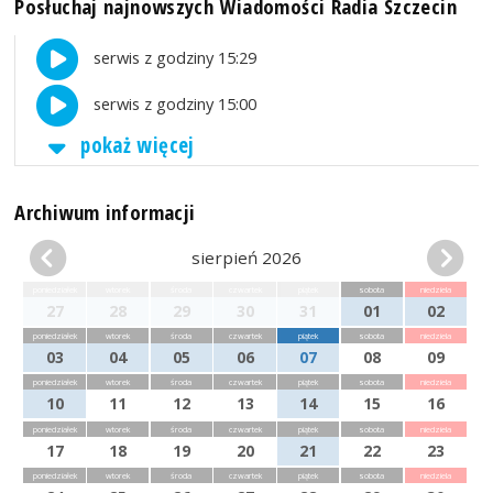
Posłuchaj najnowszych Wiadomości Radia Szczecin
serwis z godziny 15:29
serwis z godziny 15:00
pokaż więcej
Archiwum informacji
sierpień 2026
poniedziałek
wtorek
środa
czwartek
piątek
sobota
niedziela
27
28
29
30
31
01
02
poniedziałek
wtorek
środa
czwartek
piątek
sobota
niedziela
03
04
05
06
07
08
09
poniedziałek
wtorek
środa
czwartek
piątek
sobota
niedziela
10
11
12
13
14
15
16
poniedziałek
wtorek
środa
czwartek
piątek
sobota
niedziela
17
18
19
20
21
22
23
poniedziałek
wtorek
środa
czwartek
piątek
sobota
niedziela