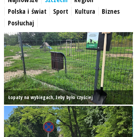
Polska i świat
Sport
Kultura
Biznes
Posłuchaj
Łopaty na wybiegach, żeby było czyściej