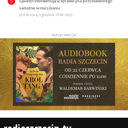
Sąsiedzi interweniują w sprawie psa pozostawionego
samotnie w mieszkaniu
(od wczoraj oglądane 3548 razy)
Autopromocja