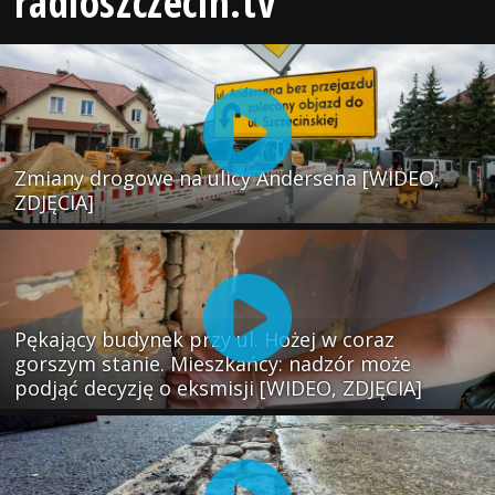
radioszczecin.tv
Zmiany drogowe na ulicy Andersena [WIDEO,
ZDJĘCIA]
Pękający budynek przy ul. Hożej w coraz
gorszym stanie. Mieszkańcy: nadzór może
podjąć decyzję o eksmisji [WIDEO, ZDJĘCIA]