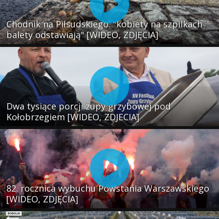
Chodnik na Piłsudskiego: "kobiety na szpilkach
balety odstawiają" [WIDEO, ZDJĘCIA]
Dwa tysiące porcji zupy grzybowej pod
Kołobrzegiem [WIDEO, ZDJECIA]
82. rocznica wybuchu Powstania Warszawskiego
[WIDEO, ZDJĘCIA]