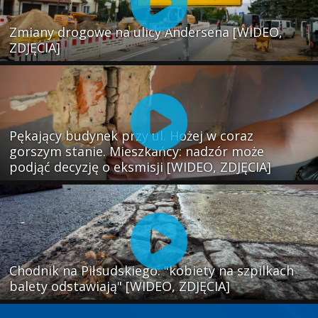
Zmiany drogowe na ulicy Andersena [WIDEO,
ZDJĘCIA]
Pękający budynek przy ul. Hożej w coraz
gorszym stanie. Mieszkańcy: nadzór może
podjąć decyzję o eksmisji [WIDEO, ZDJĘCIA]
Chodnik na Piłsudskiego: "kobiety na szpilkach
balety odstawiają" [WIDEO, ZDJĘCIA]