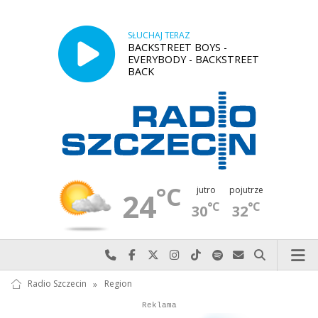
SŁUCHAJ TERAZ
BACKSTREET BOYS -
EVERYBODY - BACKSTREET
BACK
°C
jutro
pojutrze
24
°C
°C
30
32
Najlepiej po prostu do nas zadzwoń
Odwiedź nas na Facebook-u
Odwiedź nas na X
Odwiedź nas na Instagram-ie
Odwiedź nas na TikTok-u
Szukaj nas na Spotify
Wyślij do nas w
Szukaj
Radio Szczecin
»
Region
Autopromocja
Reklama