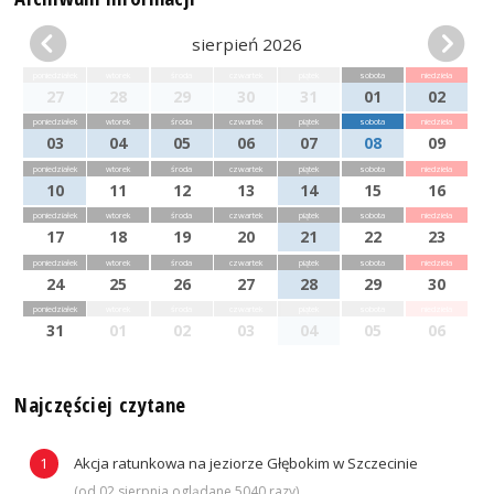
sierpień 2026
poniedziałek
wtorek
środa
czwartek
piątek
sobota
niedziela
27
28
29
30
31
01
02
poniedziałek
wtorek
środa
czwartek
piątek
sobota
niedziela
03
04
05
06
07
08
09
poniedziałek
wtorek
środa
czwartek
piątek
sobota
niedziela
10
11
12
13
14
15
16
poniedziałek
wtorek
środa
czwartek
piątek
sobota
niedziela
17
18
19
20
21
22
23
poniedziałek
wtorek
środa
czwartek
piątek
sobota
niedziela
24
25
26
27
28
29
30
poniedziałek
wtorek
środa
czwartek
piątek
sobota
niedziela
31
01
02
03
04
05
06
Najczęściej czytane
Akcja ratunkowa na jeziorze Głębokim w Szczecinie
(od 02 sierpnia oglądane 5040 razy)