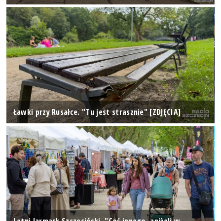
Ławki przy Rusałce. "Tu jest strasznie" [ZDJĘCIA]