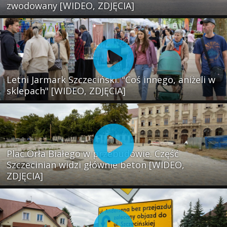
zwodowany [WIDEO, ZDJĘCIA]
Letni Jarmark Szczeciński. "Coś innego, aniżeli w
sklepach" [WIDEO, ZDJĘCIA]
Plac Orła Białego w przebudowie. Część
Szczecinian widzi głównie beton [WIDEO,
ZDJĘCIA]