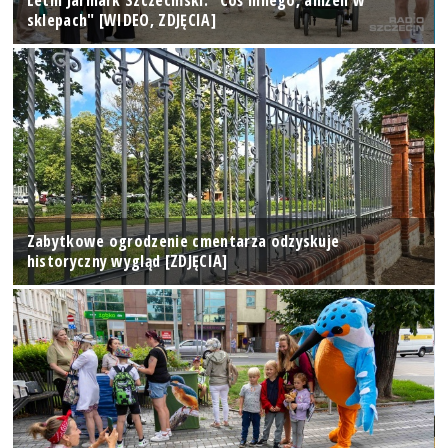
Letni Jarmark Szczeciński. "Coś innego, aniżeli w
sklepach" [WIDEO, ZDJĘCIA]
Zabytkowe ogrodzenie cmentarza odzyskuje
historyczny wygląd [ZDJĘCIA]