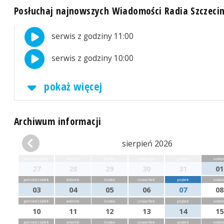
Posłuchaj najnowszych Wiadomości Radia Szczeci
serwis z godziny 11:00
serwis z godziny 10:00
pokaż więcej
Archiwum informacji
sierpień 2026
poniedziałek
wtorek
środa
czwartek
piątek
sobot
27
28
29
30
31
01
poniedziałek
wtorek
środa
czwartek
piątek
sobot
03
04
05
06
07
08
poniedziałek
wtorek
środa
czwartek
piątek
sobot
10
11
12
13
14
15
poniedziałek
wtorek
środa
czwartek
piątek
sobot