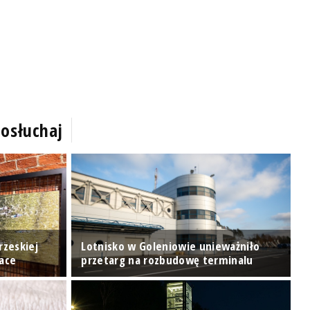
osłuchaj
rzeskiej
Lotnisko w Goleniowie unieważniło
Ś
Race
przetarg na rozbudowę terminalu
i