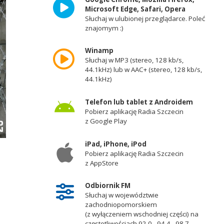
Microsoft Edge, Safari, Opera
Słuchaj w ulubionej przeglądarce. Poleć
znajomym :)
Winamp
Słuchaj w MP3 (stereo, 128 kb/s,
44.1kHz) lub w AAC+ (stereo, 128 kb/s,
44.1kHz)
Telefon lub tablet z Androidem
Pobierz aplikację Radia Szczecin
z Google Play
iPad, iPhone, iPod
Pobierz aplikację Radia Szczecin
z AppStore
Odbiornik FM
Słuchaj w województwie
zachodniopomorskiem
(z wyłączeniem wschodniej części) na
częstotliwościach 92,0 - 94,4 - 98,7 -