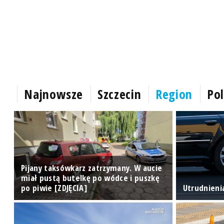
Najnowsze
Szczecin
Region
Pol
Pijany taksówkarz zatrzymany. W aucie
miał pustą butelkę po wódce i puszkę
ie
po piwie [ZDJĘCIA]
Utrudnieni