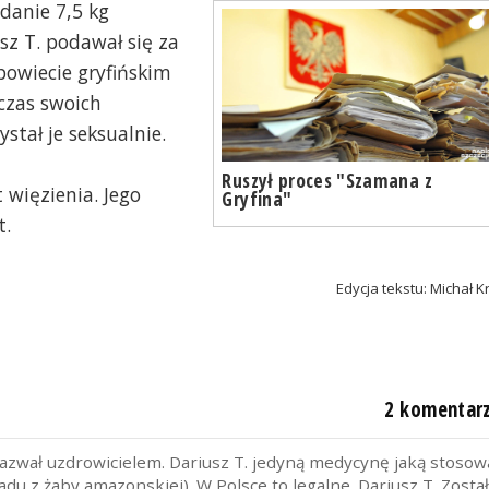
adanie 7,5 kg
usz T. podawał się za
powiecie gryfińskim
czas swoich
stał je seksualnie.
Ruszył proces "Szamana z
 więzienia. Jego
Gryfina"
t.
Edycja tekstu: Michał K
2 komentar
nazwał uzdrowicielem. Dariusz T. jedyną medycynę jaką stosow
u z żaby amazonskiej). W Polsce to legalne. Dariusz T. Zosta