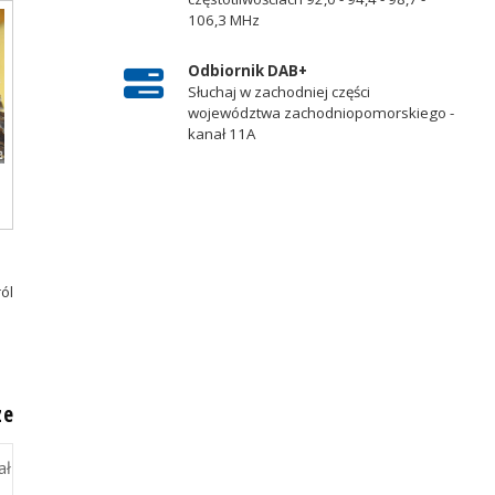
106,3 MHz
Odbiornik DAB+
Słuchaj w zachodniej części
województwa zachodniopomorskiego -
kanał 11A
ról
ze
ał
ł