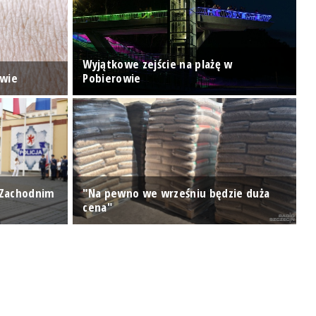
Wyjątkowe zejście na plażę w
P
owie
Pobierowie
p
 Zachodnim
"Na pewno we wrześniu będzie duża
N
cena"
r