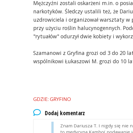
Mężczyźni zostali oskarżeni m.in. o posi
narkotyków. Śledczy ustalili też, że Dari
uzdrowiciela i organizował warsztaty w 
przy użyciu roślin halucynogennych. Pod
"rytuałów" odurzył dwie kobiety i wykorzy
Szamanowi z Gryfina grozi od 3 do 20 lat
wspólnikowi Łukaszowi M. grozi do 10 la
GDZIE: GRYFINO
Dodaj komentarz
Maciej
2025-10-06, godz. 17:49
Znam Dariusza T. I nigdy się nie 
to medycyna Kambo( podawanie jad