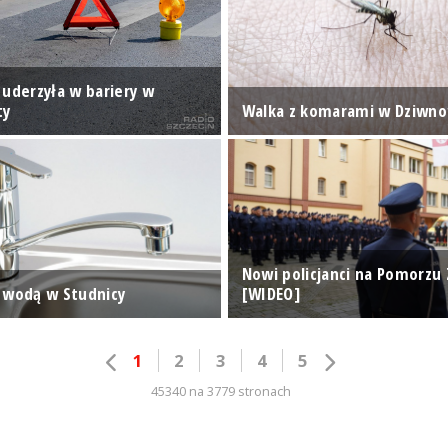
 uderzyła w bariery w
ty
Walka z komarami w Dziwn
Nowi policjanci na Pomorzu
 wodą w Studnicy
[WIDEO]
1
2
3
4
5
45340 na 3779 stronach