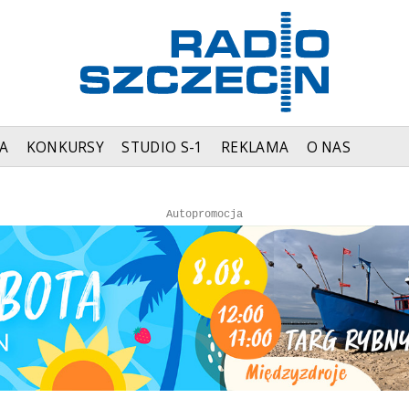
A
KONKURSY
STUDIO S-1
REKLAMA
O NAS
Autopromocja
Autopromocja
Reklama