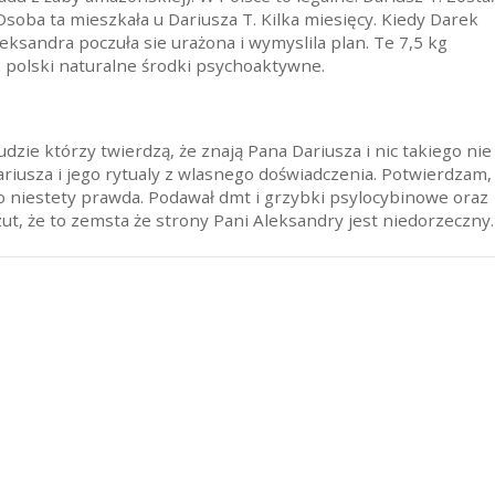
oba ta mieszkała u Dariusza T. Kilka miesięcy. Kiedy Darek
ksandra poczuła sie urażona i wymyslila plan. Te 7,5 kg
o polski naturalne środki psychoaktywne.
dzie którzy twierdzą, że znają Pana Dariusza i nic takiego nie
ariusza i jego rytualy z wlasnego doświadczenia. Potwierdzam,
to niestety prawda. Podawał dmt i grzybki psylocybinowe oraz
zut, że to zemsta że strony Pani Aleksandry jest niedorzeczny.