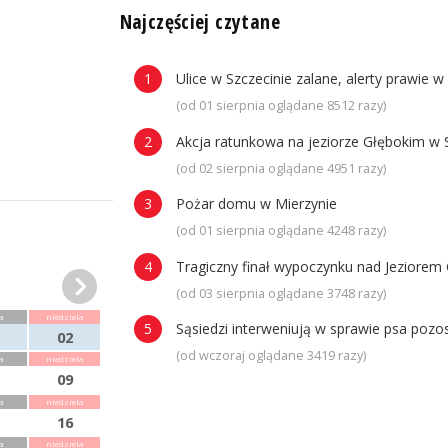
n
Najczęściej czytane
Ulice w Szczecinie zalane, alerty prawie w
(od 01 sierpnia oglądane 8512 razy)
Akcja ratunkowa na jeziorze Głębokim w 
(od 02 sierpnia oglądane 4951 razy)
Pożar domu w Mierzynie
(od 01 sierpnia oglądane 4248 razy)
Tragiczny finał wypoczynku nad Jeziorem 
(od 03 sierpnia oglądane 3748 razy)
a
niedziela
Sąsiedzi interweniują w sprawie psa poz
02
(od wczoraj oglądane 3419 razy)
a
niedziela
09
a
niedziela
16
a
niedziela