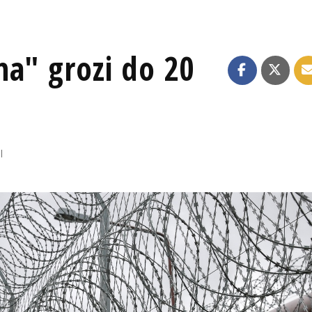
a" grozi do 20
I