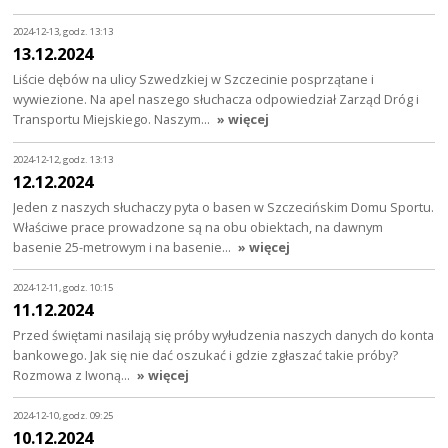
2024-12-13, godz. 13:13
13.12.2024
Liście dębów na ulicy Szwedzkiej w Szczecinie posprzątane i
wywiezione. Na apel naszego słuchacza odpowiedział Zarząd Dróg i
Transportu Miejskiego. Naszym…
» więcej
2024-12-12, godz. 13:13
12.12.2024
Jeden z naszych słuchaczy pyta o basen w Szczecińskim Domu Sportu.
Właściwe prace prowadzone są na obu obiektach, na dawnym
basenie 25-metrowym i na basenie…
» więcej
2024-12-11, godz. 10:15
11.12.2024
Przed świętami nasilają się próby wyłudzenia naszych danych do konta
bankowego. Jak się nie dać oszukać i gdzie zgłaszać takie próby?
Rozmowa z Iwoną…
» więcej
2024-12-10, godz. 09:25
10.12.2024