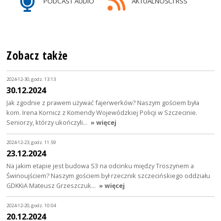
PODCAST AUDIO
AKTUALNOŚCI RSS
Zobacz także
2024-12-30, godz. 13:13
30.12.2024
Jak zgodnie z prawem używać fajerwerków? Naszym gościem była
kom. Irena Kornicz z Komendy Wojewódzkiej Policji w Szczecinie.
Seniorzy, którzy ukończyli…
» więcej
2024-12-23, godz. 11:59
23.12.2024
Na jakim etapie jest budowa S3 na odcinku między Troszynem a
Świnoujściem? Naszym gościem był rzecznik szczecińskiego oddziału
GDKKiA Mateusz Grzeszczuk…
» więcej
2024-12-20, godz. 10:04
20.12.2024