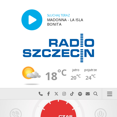
SŁUCHAJ TERAZ
MADONNA - LA ISLA
BONITA
°C
jutro
pojutrze
18
°C
°C
20
24
Najlepiej po prostu do nas zadzwoń
Odwiedź nas na Facebook-u
Odwiedź nas na X
Odwiedź nas na Instagram-ie
Odwiedź nas na TikTok-u
Szukaj nas na Spotify
Wyślij do nas w
Szukaj