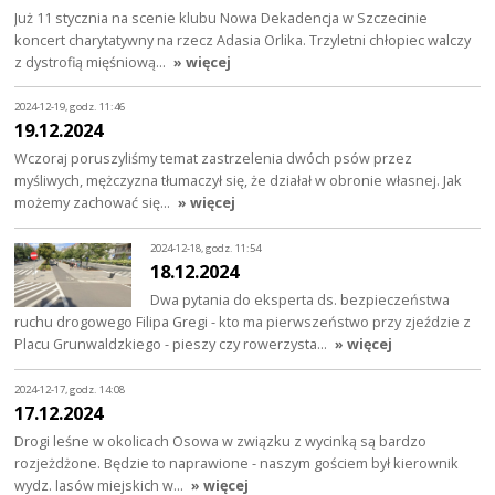
Już 11 stycznia na scenie klubu Nowa Dekadencja w Szczecinie
koncert charytatywny na rzecz Adasia Orlika. Trzyletni chłopiec walczy
z dystrofią mięśniową…
» więcej
2024-12-19, godz. 11:46
19.12.2024
Wczoraj poruszyliśmy temat zastrzelenia dwóch psów przez
myśliwych, mężczyzna tłumaczył się, że działał w obronie własnej. Jak
możemy zachować się…
» więcej
2024-12-18, godz. 11:54
18.12.2024
Dwa pytania do eksperta ds. bezpieczeństwa
ruchu drogowego Filipa Gregi - kto ma pierwszeństwo przy zjeździe z
Placu Grunwaldzkiego - pieszy czy rowerzysta…
» więcej
2024-12-17, godz. 14:08
17.12.2024
Drogi leśne w okolicach Osowa w związku z wycinką są bardzo
rozjeżdżone. Będzie to naprawione - naszym gościem był kierownik
wydz. lasów miejskich w…
» więcej